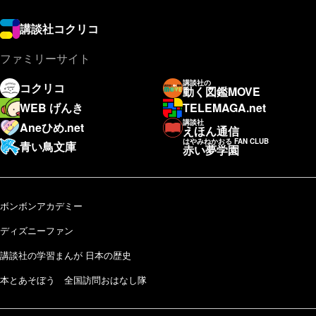
講談社コクリコ
ファミリーサイト
講談社の
コクリコ
動く図鑑MOVE
WEB げんき
TELEMAGA.net
講談社
Aneひめ.net
えほん通信
はやみねかおる FAN CLUB
青い鳥文庫
赤い夢学園
ボンボンアカデミー
ディズニーファン
講談社の学習まんが 日本の歴史
本とあそぼう 全国訪問おはなし隊