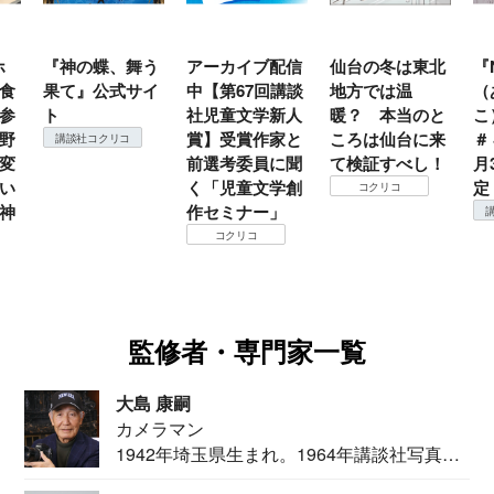
ホ
『神の蝶、舞う
アーカイブ配信
仙台の冬は東北
『
食
果て』公式サイ
中【第67回講談
地方では温
（
参
ト
社児童文学新人
暖？ 本当のと
こ
野
賞】受賞作家と
ころは仙台に来
＃
講談社コクリコ
変
前選考委員に聞
て検証すべし！
月
い
く「児童文学創
定
コクリコ
神
作セミナー」
コクリコ
監修者・専門家一覧
大島 康嗣
カメラマン
1942年埼玉県生まれ。1964年講談社写真部
カメ...