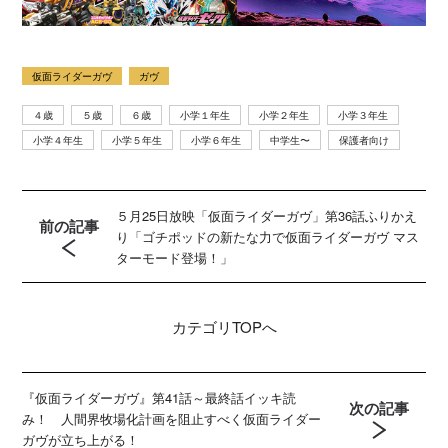
仮面ライダーガヴ
ガヴ
４歳
５歳
６歳
小学１年生
小学２年生
小学３年生
小学４年生
小学５年生
小学６年生
中学生〜
保護者向け
５月25日放映「仮面ライダーガヴ」第36話ふりかえ
前の記事
り「ゴチポッドの新たな力で仮面ライダーガヴ マス
ターモード登場！」
カテゴリ
TOPへ
『仮面ライダーガヴ』第41話～最終話イッキ読
次の記事
み！ 人間界牧場化計画を阻止すべく仮面ライダー
ガヴが立ち上がる！