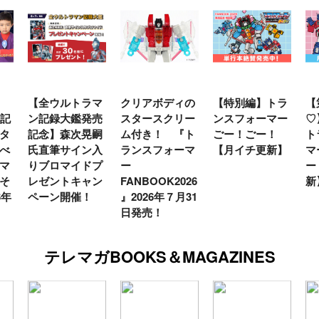
【全ウルトラマ
クリアボディの
【特別編】トラ
【
年記
ン記録大鑑発売
スタースクリー
ンスフォーマー
♡
タ
記念】森次晃嗣
ム付き！ 『ト
ごー！ごー！
ト
べ
氏直筆サイン入
ランスフォーマ
【月イチ更新】
マ
マ
りブロマイドプ
ー
ー
そ
レゼントキャン
FANBOOK2026
新
6年
ペーン開催！
』2026年７月31
日発売！
テレマガBOOKS＆MAGAZINES