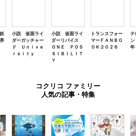
妖
小説 仮面ライ
小説 仮面ライ
トランスフォー
テ
界
ダーガッチャー
ダーリバイス
マーＦＡＮＢＯ
ン
ド Ｕｎｉｖｅ
ＯＮＥ ＰＯＳ
ＯＫ２０２６
年
ｒｓｉｔｙ
ＳＩＢＩＬＩＴ
Ｙ
コクリコ ファミリー
人気の記事・特集