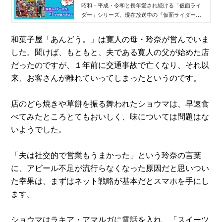
理由があった！ - TELEMAGA.net｜講
昭和・平成・令和と長年愛され続ける「仮面ライ
ダー」シリーズ。現在放送中の『仮面ライダー
談社
ガヴ』を過去作品と比較しながら、その人気の理
由に迫ります！
和菓子屋「あんどう。」は寛人の母・玲奈が営んでいま
した。聞けば、もともと、夫である寛人の父が始めた店
だったのですが、１年前に交通事故で亡くなり、それ以
来、お客さんが離れていってしまったというのです。
店のどら焼きや草餅を振る舞われたショウマは、早速食
べてみたところとてもおいしく、味については問題はな
いようでした。
「夫は社交的で営業もうまかった」という玲奈の言葉
に、アピール不足が流行らなくなった原因だと思いつい
た幸果は、まずはネット戦略が基本だとスマホを手にし
ます。
ショウマはラキア・アマルガに電話を入れ、「スイーツ