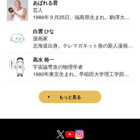
あばれる君
芸人
1986年９月25日、福島県生まれ。駒澤大学
法学部...
白雲 ひな
漫画家
北海道出身。テレマガネット発の新人漫画
家。2020...
高水 裕一
宇宙論専攻の物理学者
1980年東京生まれ。早稲田大学理工学部物
理学科卒...
もっと見る