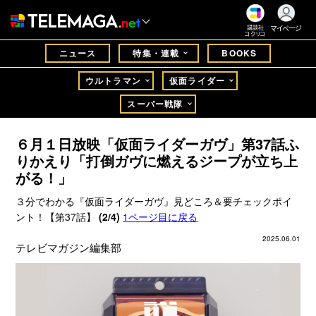
マイページ
講談社
コクリコ
ニュース
特集・連載
BOOKS
ウルトラマン
仮面ライダー
スーパー戦隊
６月１日放映「仮面ライダーガヴ」第37話ふ
りかえり「打倒ガヴに燃えるジープが立ち上
がる！」
３分でわかる『仮面ライダーガヴ』見どころ＆要チェックポイ
ント！【第37話】
(2/4)
1ページ目に戻る
2025.06.01
テレビマガジン編集部