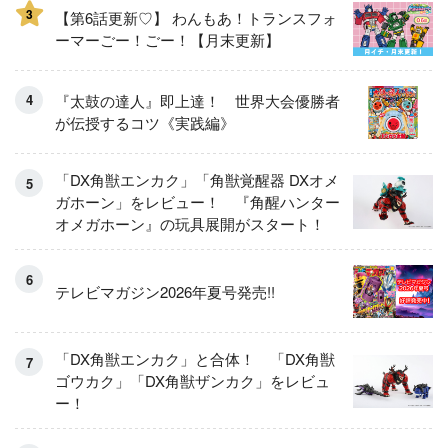
3
【第6話更新♡】 わんもあ！トランスフォ
ーマーごー！ごー！【月末更新】
『太鼓の達人』即上達！ 世界大会優勝者
が伝授するコツ《実践編》
「DX角獣エンカク」「角獣覚醒器 DXオメ
ガホーン」をレビュー！ 『角醒ハンター
オメガホーン』の玩具展開がスタート！
テレビマガジン2026年夏号発売!!
「DX角獣エンカク」と合体！ 「DX角獣
ゴウカク」「DX角獣ザンカク」をレビュ
ー！