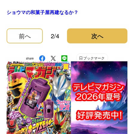
ショウマの和菓子屋再建なるか？
前へ
2/4
次へ
ブックマーク
share