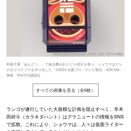
和菓子屋「あんどう。」で振る舞われたどら焼きを食べ、ショウマはどら
のすけゴチゾウを作り出した ©2024 石森プロ・テレビ朝日・ADK EM・
東映 PHOTO/講談社
すべての画像を見る（全6枚）
ランゴが遂行していた大規模な計画を阻止すべく、辛木
田絆斗（カラキダハント）はグラニュートの情報をSNS
で拡散。これにより、ショウマは、人々は仮面ライダー