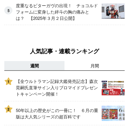
度重なるビターガヴの出現！ チョコルド
フォームに変身した絆斗の胸の痛みと
は？ 【2025年３月２日公開】
人気記事・連載ランキング
週間
月間
【全ウルトラマン記録大鑑発売記念】森次
1
晃嗣氏直筆サイン入りブロマイドプレゼン
トキャンペーン開催！
2
50年以上の歴史がこの一冊に！ ６月の重
版は大人気シリーズの超百科です