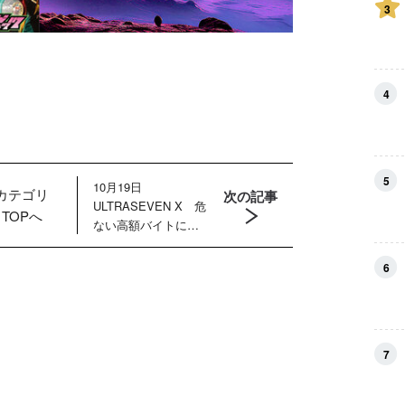
3
4
5
10月19日
カテゴリ
次の記事
ULTRASEVEN X 危
TOPへ
ない高額バイトに若
者が殺到！ 暗躍す
るマーキンド星人の
6
目的は？
7