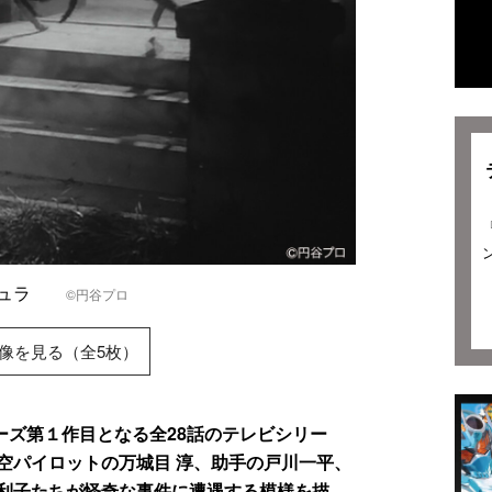
ンチュラ
©円谷プロ
像を見る（全5枚）
ーズ第１作目となる全28話のテレビシリー
空パイロットの万城目 淳、助手の戸川一平、
利子たちが怪奇な事件に遭遇する模様を描