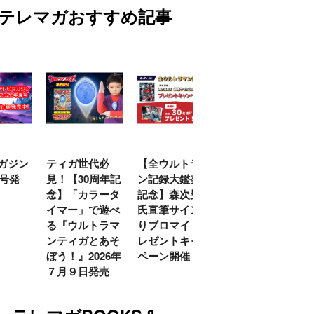
テレマガおすすめ記事
代必
【全ウルトラマ
クリアボディの
【特別編】トラ
0周年記
ン記録大鑑発売
スタースクリー
ンスフォーマー
ラータ
記念】森次晃嗣
ム付き！ 『ト
ごー！ごー！
で遊べ
氏直筆サイン入
ランスフォーマ
【月イチ更新】
トラマ
りブロマイドプ
ー
とあそ
レゼントキャン
FANBOOK2026
026年
ペーン開催！
』2026年７月31
発売
日発売！