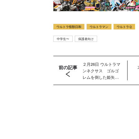
ウルトラ怪獣日和
ウルトラマン
ウルトラＱ
中学生〜
保護者向け
２月26日 ウルトラマ
前の記事
ンネクサス ゴルゴ
レムを倒した姫矢を
ＴＬＴが拉致