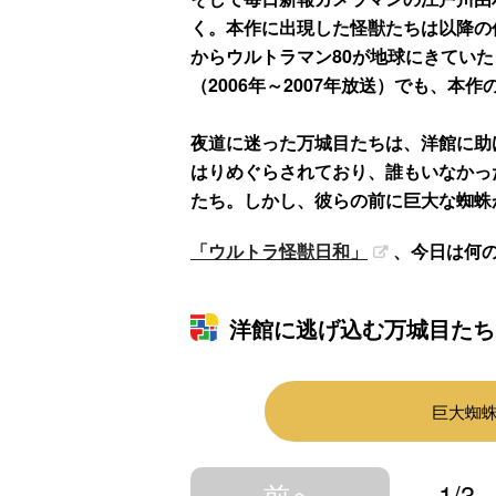
く。本作に出現した怪獣たちは以降の
からウルトラマン80が地球にきてい
（2006年～2007年放送）でも、本
夜道に迷った万城目たちは、洋館に助
はりめぐらされており、誰もいなかっ
たち。しかし、彼らの前に巨大な蜘蛛
「ウルトラ怪獣日和」
、今日は何
洋館に逃げ込む万城目たち
巨大蜘
前へ
1/3