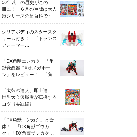
50年以上の歴史がこの一
冊に！ ６月の重版は大人
気シリーズの超百科です
クリアボディのスタースク
リーム付き！ 『トランス
フォーマー
FANBOOK2026』2026年
７月31日発売！
「DX角獣エンカク」「角
獣覚醒器 DXオメガホー
ン」をレビュー！ 『角醒
ハンター オメガホーン』
の玩具展開がスタート！
『太鼓の達人』即上達！
世界大会優勝者が伝授する
コツ《実践編》
「DX角獣エンカク」と合
体！ 「DX角獣ゴウカ
ク」「DX角獣ザンカク」