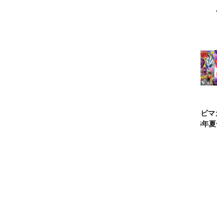
ウルトラマンシ
仮面ライダー誕
テレビマガジン
ティガ世
リーズ60周年記
生55周年記
2026年夏号発
見！【3
念！ ウルトラ
念！ 仮面ライ
売!!
念】「カ
セブン＝モロボ
ダー１号＝本郷
イマー」
シ・ダンを演じ
猛を演じた藤岡
る『ウル
た森次晃嗣氏特
弘、氏特別イン
ンティガ
別インタビュー
タビュー
ぼう！』2
７月９日