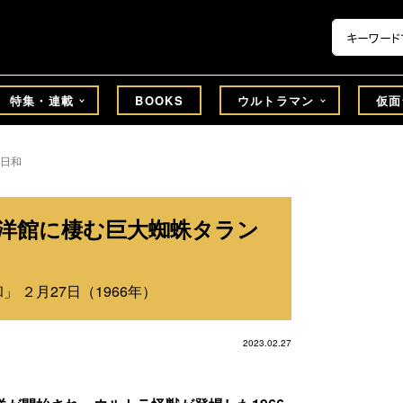
特集・連載
BOOKS
ウルトラマン
仮面
日和
 洋館に棲む巨大蜘蛛タラン
 ２月27日（1966年）
2023.02.27