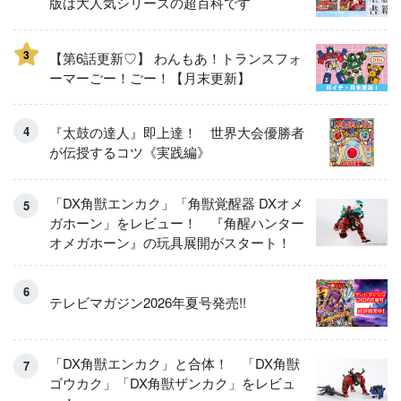
版は大人気シリーズの超百科です
3
【第6話更新♡】 わんもあ！トランスフォ
ーマーごー！ごー！【月末更新】
『太鼓の達人』即上達！ 世界大会優勝者
が伝授するコツ《実践編》
「DX角獣エンカク」「角獣覚醒器 DXオメ
ガホーン」をレビュー！ 『角醒ハンター
オメガホーン』の玩具展開がスタート！
テレビマガジン2026年夏号発売!!
「DX角獣エンカク」と合体！ 「DX角獣
ゴウカク」「DX角獣ザンカク」をレビュ