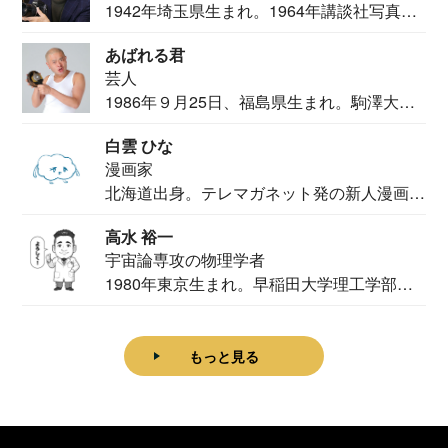
1942年埼玉県生まれ。1964年講談社写真部
カメ...
あばれる君
芸人
1986年９月25日、福島県生まれ。駒澤大学
法学部...
白雲 ひな
漫画家
北海道出身。テレマガネット発の新人漫画
家。2020...
高水 裕一
宇宙論専攻の物理学者
1980年東京生まれ。早稲田大学理工学部物
理学科卒...
もっと見る