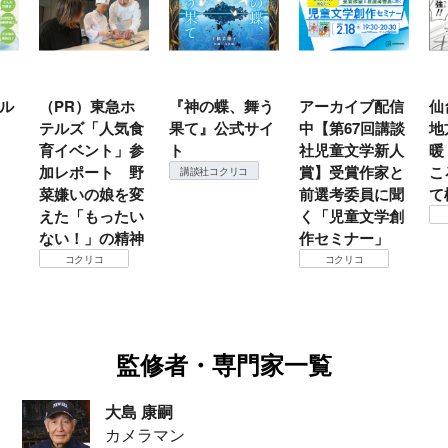
ル
（PR）東急ホ
『神の蝶、舞う
アーカイブ配信
仙
テルズ「人気食
果て』公式サイ
中【第67回講談
地
育イベント」参
ト
社児童文学新人
暖
加レポート 野
賞】受賞作家と
こ
講談社コクリコ
菜嫌いの娘を変
前選考委員に聞
て
えた「もったい
く「児童文学創
ない！」の精神
作セミナー」
コクリコ
コクリコ
監修者・専門家一覧
大島 康嗣
カメラマン