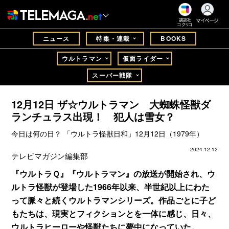
マイページ
講談社
コクリコ
ニュース
特集・連載
BOOKS
ウルトラマン
仮面ライダー
スーパー戦隊
12月12日 ザ☆ウルトラマン 大蜘蛛怪獣ダ
ランチュラス出現！ 犯人は雪女？
今日は何の日？ 「ウルトラ怪獣日和」12月12日（1979年）
2024.12.12
テレビマガジン編集部
『ウルトラＱ』『ウルトラマン』の放送が開始され、ウ
ルトラ怪獣が登場した1966年以来、半世紀以上にわた
って脈々と続くウルトラマンシリーズ。作品ごとに子ど
もたちは、現実とフィクションとを一体に感じ、日々、
ウルトラヒーローや怪獣たちに夢中になっていた。