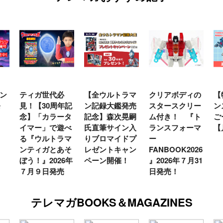
ン
ティガ世代必
【全ウルトラマ
クリアボディの
【
発
見！【30周年記
ン記録大鑑発売
スタースクリー
ン
念】「カラータ
記念】森次晃嗣
ム付き！ 『ト
ご
イマー」で遊べ
氏直筆サイン入
ランスフォーマ
【
る『ウルトラマ
りブロマイドプ
ー
ンティガとあそ
レゼントキャン
FANBOOK2026
ぼう！』2026年
ペーン開催！
』2026年７月31
７月９日発売
日発売！
テレマガBOOKS＆MAGAZINES