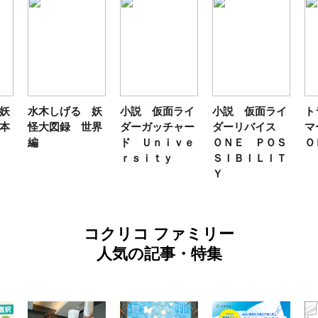
妖
水木しげる 妖
小説 仮面ライ
小説 仮面ライ
ト
本
怪大図録 世界
ダーガッチャー
ダーリバイス
マ
編
ド Ｕｎｉｖｅ
ＯＮＥ ＰＯＳ
Ｏ
ｒｓｉｔｙ
ＳＩＢＩＬＩＴ
Ｙ
コクリコ ファミリー
人気の記事・特集