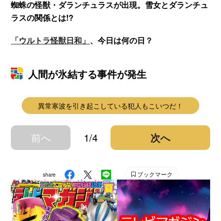
蜘蛛の怪獣・ダランチュラスが出現。雪女とダランチュ
ラスの関係とは!?
「ウルトラ怪獣日和」
、今日は何の日？
人間が氷結する事件が発生
異常寒波を引き起こしている犯人もこいつだ！
前へ
1/4
次へ
ブックマーク
share