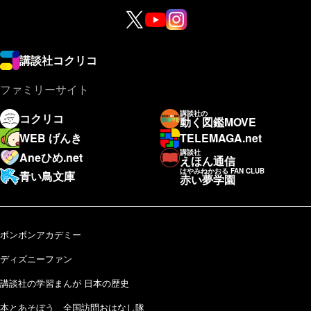
講談社コクリコ
ファミリーサイト
講談社の
コクリコ
動く図鑑MOVE
WEB げんき
TELEMAGA.net
講談社
Aneひめ.net
えほん通信
はやみねかおる FAN CLUB
青い鳥文庫
赤い夢学園
ボンボンアカデミー
ディズニーファン
講談社の学習まんが 日本の歴史
本とあそぼう 全国訪問おはなし隊