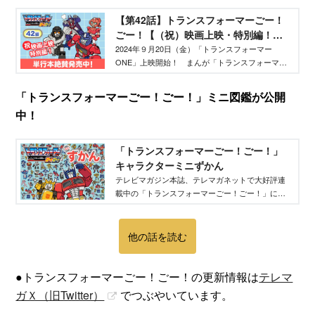
【第42話】トランスフォーマーごー！
ごー！【（祝）映画上映・特別編！】 -
TELEMAGA.net｜講談社
2024年９月20日（金）「トランスフォーマー
ONE」上映開始！ まんが「トランスフォーマー
ごー！ごー！」でも、オプティマスプライムやメ
ガトロンのちいさい頃のお話が登場！
「トランスフォーマーごー！ごー！」ミニ図鑑が公開
中！
「トランスフォーマーごー！ごー！」
キャラクターミニずかん
テレビマガジン本誌、テレマガネットで大好評連
載中の「トランスフォーマーごー！ごー！」に登
場するキャラクターを紹介！
他の話を読む
●トランスフォーマーごー！ごー！の更新情報は
テレマ
ガＸ（旧Twitter）
​でつぶやいています。