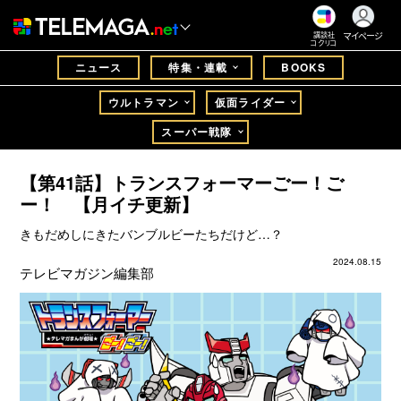
マイページ
講談社
コクリコ
ニュース
特集・連載
BOOKS
ウルトラマン
仮面ライダー
スーパー戦隊
【第41話】トランスフォーマーごー！ご
ー！ 【月イチ更新】
きもだめしにきたバンブルビーたちだけど…？
2024.08.15
テレビマガジン編集部