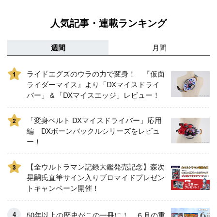
人気記事・連載ランキング
週間
月間
ライドエグズのウラの力で変身！ 『仮面
1
ライダーマイス』より「DXマイスドライ
バー」＆「DXマイスエッジ」レビュー！
「変身ベルト DXマイスドライバー」応用
2
編 DXボーンバックルシリーズをレビュ
ー！
【全ウルトラマン記録大鑑発売記念】森次
3
晃嗣氏直筆サイン入りブロマイドプレゼン
トキャンペーン開催！
50年以上の歴史がこの一冊に！ ６月の重