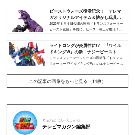
満載の絵本がテレビマガジンから発売！ オプテ
ィマスプライムやライトロング、新主人公のレク
ビーストウォーズ復活記念！ テレマ
スブレイドまでキャラクターを網羅！ この本の
ガオリジナルアイテム＆懐かし玩具を
ために制作されたCGも掲載されています。
振り返る
2023年８月４日公開の映画『トランスフォーマー
ビースト覚醒』を前に、ビースト戦士が復活！
懐かしの玩具や、当時のテレビマガジンでプレゼ
ントされたレアアイテムとともに、ビーストウォ
ライトロングが炎属性に!? 『ワイル
ーズを振り返る。
ドキングW』の新エナジービーストを
レビュー！
トランスフォーマーシリーズの最新作『トランス
フォーマー ワイルドキングW』のエナジービース
トをレビュー！ 「WKWB-02 エナジービースト
ライトロング(フレイムver.)」「WKWB-03 エナジ
この記事の画像をもっと見る（14枚）
ービースト ラヴァムレータ(グラスver.)」
「WKWB-04 エナジービースト フロストセイバー
(グランドver.)」「WKWB-05 エナジービースト コ
バルトウイング」「WKWB-06 エナジービースト
プラントハンマー」を紹介！
てれびまがじんへんしゅうぶ
テレビマガジン編集部