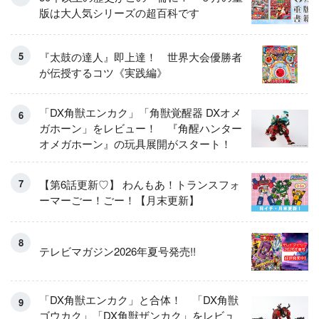
版は大人気シリーズの超百科です
『太鼓の達人』即上達！ 世界大会優勝者
が伝授するコツ《実践編》
「DX角獣エンカク」「角獣覚醒器 DXオメ
ガホーン」をレビュー！ 『角醒ハンター
オメガホーン』の玩具展開がスタート！
【第6話更新♡】 わんもあ！トランスフォ
ーマーごー！ごー！【月末更新】
テレビマガジン2026年夏号発売!!
「DX角獣エンカク」と合体！ 「DX角獣
ゴウカク」「DX角獣ザンカク」をレビュ