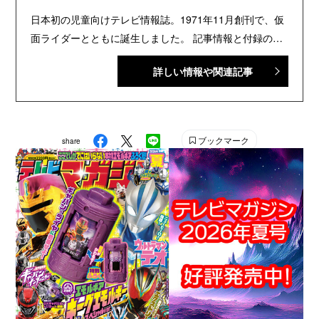
日本初の児童向けテレビ情報誌。1971年11月創刊で、仮
面ライダーとともに誕生しました。 記事情報と付録の詳
細は、YouTubeの『テレビマガジン 公式動画チャンネ
詳しい情報や関連記事
ル』で配信中。講談社発行の幼年・児童・少年・少女向
け雑誌の中では、『なかよし』『たのしい幼稚園』『週
刊少年マガジン』『別冊フレンド』に次いで歴史が長い
雑誌です。 【SNS】 X（旧Twitter）：@tele_maga
ブックマーク
share
Instagram：＠tele_maga