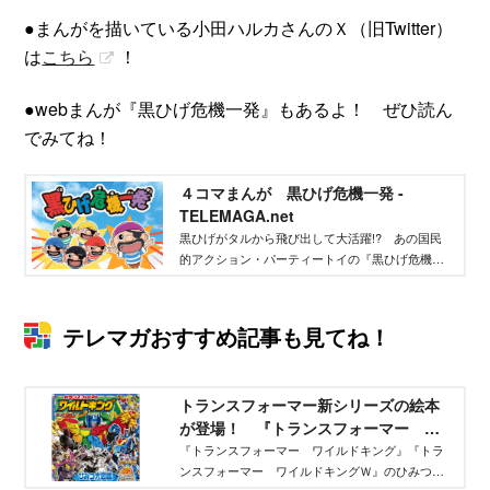
●まんがを描いている小田ハルカさんのＸ（旧Twitter）
は
こちら
！
●webまんが『黒ひげ危機一発』もあるよ！ ぜひ読ん
でみてね！
４コマまんが 黒ひげ危機一発 -
TELEMAGA.net
黒ひげがタルから飛び出して大活躍!? あの国民
的アクション・パーティートイの『黒ひげ危機一
発』が４コマまんがになって登場！
テレマガおすすめ記事も見てね！
トランスフォーマー新シリーズの絵本
が登場！ 『トランスフォーマー ワ
イルドキング ひみつ大図鑑』６月29
『トランスフォーマー ワイルドキング』『トラ
ンスフォーマー ワイルドキングＷ』のひみつが
日発売！