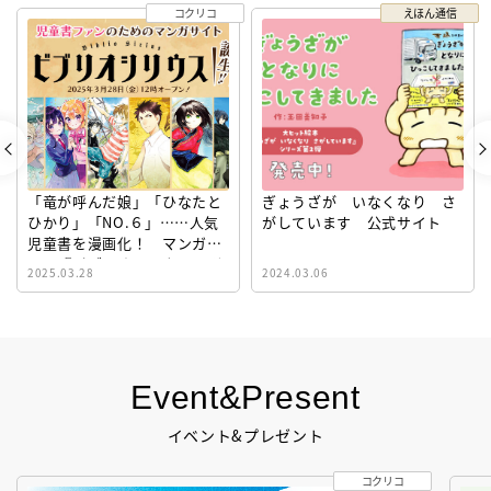
コクリコ
えほん通信
「竜が呼んだ娘」「ひなたと
ぎょうざが いなくなり さ
ひかり」「NO.６」……人気
がしています 公式サイト
児童書を漫画化！ マンガサ
イト『ビブリオシリウス』誕
2025.03.28
2024.03.06
生！
Event&Present
イベント&プレゼント
コクリコ