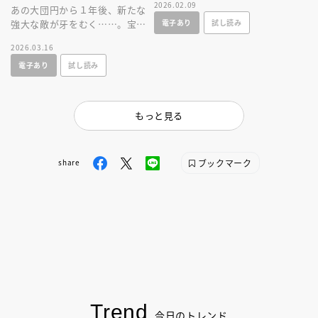
2026.02.09
あの大団円から１年後、新たな
器、バイクなどのガジェットを
電子あり
試し読み
強大な敵が牙をむく……。宝太
掲載！
郎が、スパナが、りんねが帰っ
2026.03.16
てくる！ ガッチャード待望の
電子あり
試し読み
小説版！
もっと見る
ブックマーク
share
Trend
今日のトレンド