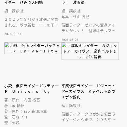
イダー ひみつ大図鑑
う！ 激闘編
編：講談社
編：講談社
写真：杉山 勝巳
２０２５年９月から放送が開始
される、秋の新ヒーローの子供
仮面ライダーゼッツの変身アイ
向けの絵本です。必殺技や変身
テムがつく！ 付録はテレマガ
2026.08.31
ベルトなど最新情報がバッチリ
カプセム。まさに、テレビマガ
2026.03.26
分かる！
ジンでしか手に入らない、スペ
シャルな一品
小説 仮面ライダーガッチャー
平成仮面ライダー ガジェット
ド Ｕｎｉｖｅｒｓｉｔｙ
アーカイヴス 変身ベルト＆ウ
エポン辞典
著・原作：内田 裕基
著：湊 陽祐
編：講談社
著・原作：石ノ森 章太郎
仮面ライダークウガから仮面ラ
監：石森プロ
イダージオウまで、２０大平成
監：東映
仮面ライダーの変身ベルトや武