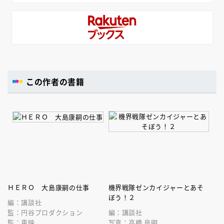
この作者の書籍
ＨＥＲＯ 大島康嗣の仕事
機界戦隊ゼンカイジャーとあそ
ぼう！２
編：講談社
監：円谷プロダクション
編：講談社
監：東映
写真：高橋 良明