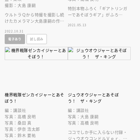
撮影：大島 康嗣
特別本物ふろく「ギアトリンガ
ウルトラＱから特撮を撮影し続
ーであそぼうギア」がふろ
けたカメラマン大島康嗣の作品
く！ 限定センタイギアでゼン
2021.05.13
を一冊の写真集に凝縮。
カイジャーといっしょに世界を
2022.10.31
まもれ！
電子あり
試し読み
機界戦隊ゼンカイジャーとあそ
ジュウオウジャーとあそぼ
ぼう！
う！ ザ・キング
編：講談社
編：講談社
写真：高橋 良明
写真：大島 康嗣
写真：桑田 真
写真：高橋 良明
写真：伊奈 浩太郎
ココでしか手に入らない付録・
写真：鈴木 要祐
ジュウオウコンドルＶｅｒ．と