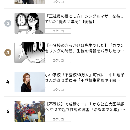
コクリコ
「正社員の落とし穴」シングルマザーを待っ
ていた“魔の２年間”【後編】
コクリコ
【不登校のきっかけは先生でした】「カウン
セリングの時間」生徒の情報をバラしたの
は…《第２話》
コクリコ
小中学校「不登校35万人」時代に 中川翔子
さんが審査委員長「不登校生動画甲子園
2026」が開催
コクリコ
【不登校】で成績オール１から公立大医学部
へ 中２で起立性調節障害「治るまで３年」の
診断 そのとき母は
コクリコ