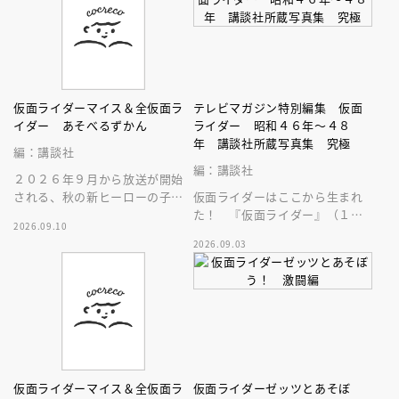
仮面ライダーマイス＆全仮面ラ
テレビマガジン特別編集 仮面
イダー あそべるずかん
ライダー 昭和４６年～４８
年 講談社所蔵写真集 究極
編：講談社
編：講談社
２０２６年９月から放送が開始
される、秋の新ヒーローの子供
仮面ライダーはここから生まれ
向けの絵本です。必殺技や変身
た！ 『仮面ライダー』（１９
2026.09.10
ベルトなど最新情報がバッチリ
７１）の講談社所有写真のすべ
2026.09.03
分かる！
てをつぎ込んだ、まさに究極の
写真集登場！
仮面ライダーマイス＆全仮面ラ
仮面ライダーゼッツとあそぼ