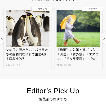
コクリコ
コクリコ
父の日に読みたい！パパ鳥た
【梅雨】の対策と過ごし方
ちの感動的な子育て生態4選
「洗濯」「紫外線」「エアコ
｜図鑑MOVE
ン」「ゲリラ豪雨」…〔気象
予報士が完全ガイド〕
2025.06.13
2026.05.30
Editor’s Pick Up
編集部のおすすめ