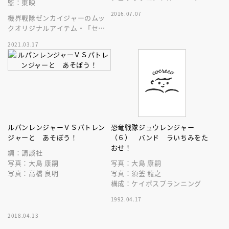
監：東映
ジュウオウジャーのあそびがい
2016.07.07
機界戦隊ゼンカイジャーのムッ
っぱいのえほんだ！
クオリジナルアイテム・「セン
タイギア４４ キラメイジャ
2021.03.17
ー スーパーレッドＶｅｒ．」
がふろく！
ルパンレンジャーＶＳパトレン
恐竜戦隊ジュウレンジャー
ジャーと あそぼう！
（６） バンド ラいちみをた
おせ！
編：講談社
写真：大島 康嗣
写真：大島 康嗣
写真：高橋 良明
写真：須釜 龍之
構成：ケイボスプランニング
1992.04.17
2018.04.13