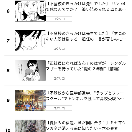
【不登校のきっかけは先生でした】「いつま
で休むんですか？」追い詰められる母と息子
《第６話》
コクリコ
【不登校のきっかけは先生でした】「意見の
ない人間は損する」担任の一言が苦しみに…
《第１話》
コクリコ
「正社員になれば安心」のはずが…シングル
マザーを待っていた“魔の２年間”【前編】
コクリコ
「不登校から医学部進学」“ラップとフリー
スクール”でトンネルを脱して高校受験へ
〔元野球少年の実話〕
コクリコ
【夏休みの宿題、まだ間に合う！】ミヤマク
ワガタが消える前に知りたい日本の異変