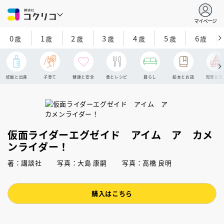
マイページ
0
1
2
3
4
5
6
歳
歳
歳
歳
歳
歳
歳
妊娠と出産
子育て
健康と安全
食とレシピ
暮らし
絵本とお話
知育と探
仮面ライダーエグゼイド アイム ア カメ
ンライダー！
著：講談社 写真：大島 康嗣 写真：高橋 良明
購入はこちら