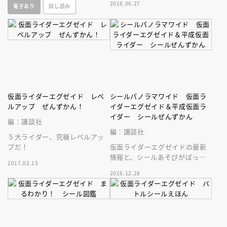
2018.06.27
電子あり
試し読み
仮面ライダーエグゼイド レベ
シールパノラマワイド 仮面ラ
ルアップ ぜんずかん！
イダーエグゼイド＆平成仮面ラ
イダー シールぜんずかん
編：講談社
編：講談社
５大ライダー、究極レベルアッ
プだ！
仮面ライダーエグゼイドの最新
情報と、シールあそびがばっち
2017.02.15
り楽しめる新アクティビティ絵
2016.12.28
本が登場！