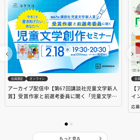
会員限定
オンライン
会
アーカイブ配信中【第67回講談社児童文学新人
【
賞】受賞作家と前選考委員に聞く「児童文学創
イ
作セミナー」
「
応募
もっと見る