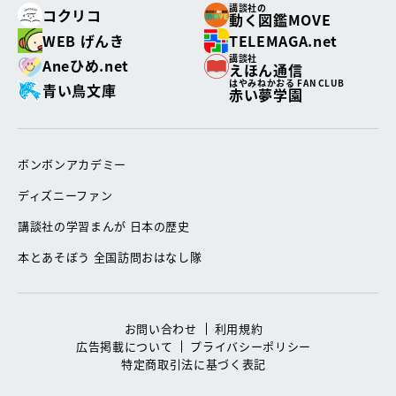
講談社の
コクリコ
動く図鑑MOVE
WEB げんき
TELEMAGA.net
講談社
Aneひめ.net
えほん通信
はやみねかおる FAN CLUB
青い鳥文庫
赤い夢学園
ボンボンアカデミー
ディズニーファン
講談社の学習まんが 日本の歴史
本とあそぼう 全国訪問おはなし隊
お問い合わせ
利用規約
広告掲載について
プライバシーポリシー
特定商取引法に基づく表記