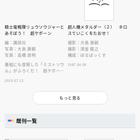
騎士竜戦隊リュウソウジャーと
超人機メタルダー（２） ネロ
あそぼう！ 超ケボーン
スていこくをたおせ！
編：講談社
撮影：大島 康嗣
写真：大島 康嗣
撮影：須釜 龍之
写真：高橋 良明
構成：ぼるぼっくす
番組にも登場した「ミストソウ
1987.04.09
ル」がふろくだ！ 超ケボーン
な限定付録とともに、リュウソ
2019.07.13
ウバトルゲームに挑戦しよう！
もっと見る
既刊一覧