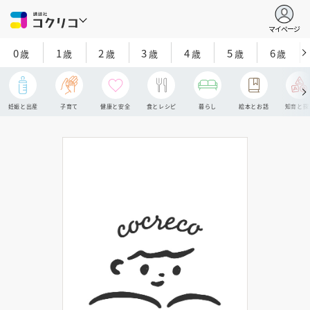
マイページ
0
1
2
3
4
5
6
歳
歳
歳
歳
歳
歳
歳
妊娠と出産
子育て
健康と安全
食とレシピ
暮らし
絵本とお話
知育と探