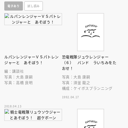
っぱいのえほんだ！
電子あり
試し読み
ルパンレンジャーＶＳパトレン
恐竜戦隊ジュウレンジャー
ジャーと あそぼう！
（６） バンド ラいちみをた
おせ！
編：講談社
写真：大島 康嗣
写真：大島 康嗣
写真：高橋 良明
写真：須釜 龍之
構成：ケイボスプランニング
1992.04.17
2018.04.13