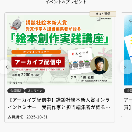
イベント&プレゼント
えほん通信
会員限定
オンライン
会
【アーカイブ配信中】講談社絵本新人賞オンラ
ア
インセミナー 受賞作家と担当編集者が語る
賞
「絵本創作実践講座」
作
応募締切
2025-10-31