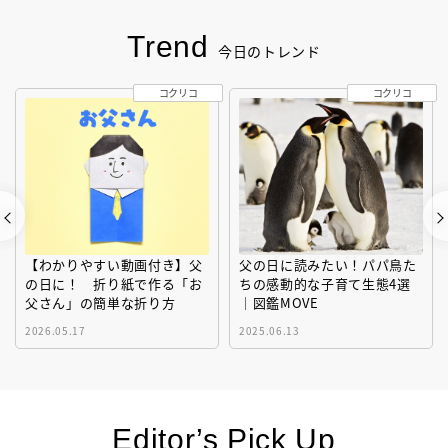
Trend
今日のトレンド
コクリコ
コクリコ
【わかりやすい動画付き】父
父の日に読みたい！パパ鳥た
の日に！ 折り紙で作る「お
ちの感動的な子育て生態4選
父さん」の簡単な折り方
｜図鑑MOVE
2026.05.17
2025.06.13
Editor’s Pick Up