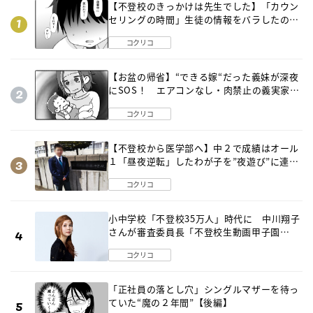
【不登校のきっかけは先生でした】「カウン
セリングの時間」生徒の情報をバラしたの
は…《第２話》
コクリコ
【お盆の帰省】“できる嫁“だった義妹が深夜
にSOS！ エアコンなし・肉禁止の義実家ル
ールに変化が…〈後編〉
コクリコ
【不登校から医学部へ】中２で成績はオール
１「昼夜逆転」したわが子を”夜遊び”に連れ
出した母の気づき
コクリコ
小中学校「不登校35万人」時代に 中川翔子
さんが審査委員長「不登校生動画甲子園
2026」が開催
コクリコ
「正社員の落とし穴」シングルマザーを待っ
ていた“魔の２年間”【後編】