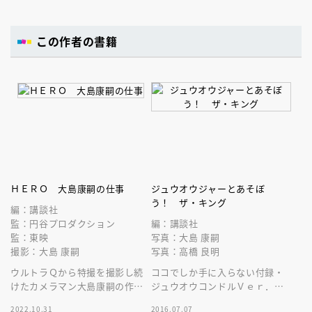
この作者の書籍
ＨＥＲＯ 大島康嗣の仕事
ジュウオウジャーとあそぼ
う！ ザ・キング
編：講談社
監：円谷プロダクション
編：講談社
監：東映
写真：大島 康嗣
撮影：大島 康嗣
写真：高橋 良明
ウルトラＱから特撮を撮影し続
ココでしか手に入らない付録・
けたカメラマン大島康嗣の作品
ジュウオウコンドルＶｅｒ．と
を一冊の写真集に凝縮。
ジュウオウジャーのあそびがい
2022.10.31
2016.07.07