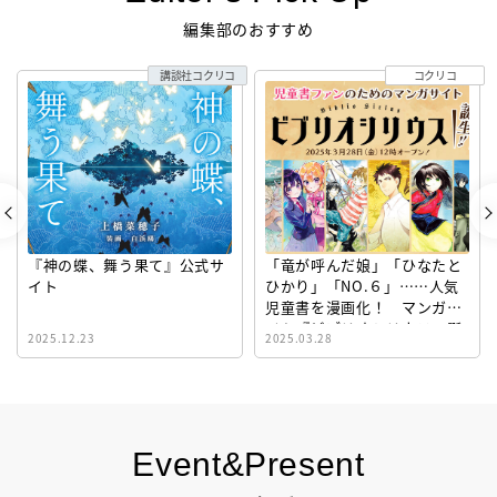
編集部のおすすめ
講談社コクリコ
コクリコ
『神の蝶、舞う果て』公式サ
「竜が呼んだ娘」「ひなたと
イト
ひかり」「NO.６」……人気
児童書を漫画化！ マンガサ
イト『ビブリオシリウス』誕
2025.12.23
2025.03.28
生！
Event&Present