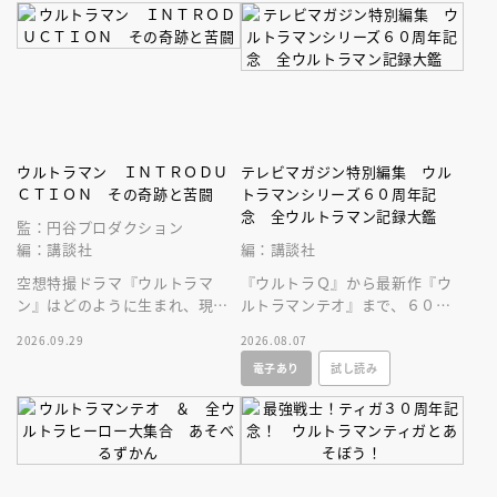
ウルトラマン ＩＮＴＲＯＤＵ
テレビマガジン特別編集 ウル
ＣＴＩＯＮ その奇跡と苦闘
トラマンシリーズ６０周年記
念 全ウルトラマン記録大鑑
監：円谷プロダクション
編：講談社
編：講談社
空想特撮ドラマ『ウルトラマ
『ウルトラＱ』から最新作『ウ
ン』はどのように生まれ、現在
ルトラマンテオ』まで、６０年
まで続くヒットシリーズの原点
にわたる円谷プロ作品をビッグ
2026.09.29
2026.08.07
となったのかを深堀りする一冊
サイズなＡ４変型３００ページ
電子あり
試し読み
です。
超に大収録！