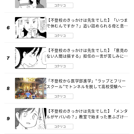
コクリコ
【不登校のきっかけは先生でした】「いつま
で休むんですか？」追い詰められる母と息子
《第６話》
コクリコ
【不登校のきっかけは先生でした】「意見の
ない人間は損する」担任の一言が苦しみに…
《第１話》
コクリコ
「不登校から医学部進学」“ラップとフリー
スクール”でトンネルを脱して高校受験へ
〔元野球少年の実話〕
コクリコ
【不登校のきっかけは先生でした】「メンタ
ルがヤバいの？」教室で始まった悪ふざけ
《第３話》
コクリコ