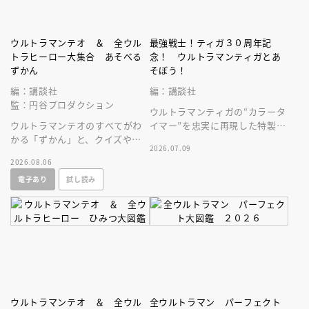
ウルトラマンテオ ＆ 全ウル
最強戦士！ティガ３０周年記
トラヒーロー大集合 あそべる
念！ ウルトラマンティガとあ
ずかん
そぼう！
編：講談社
編：講談社
監：円谷プロダクション
ウルトラマンティガの“カラータ
ウルトラマンテオのすべてがわ
イマー”を忠実に再現した特製ラ
かる「ずかん」と、クイズや絵
イト＆「ＢＲＡＶＥ， ＬＯＶ
2026.07.09
探しなどウルトラマンとあそべ
Ｅ ＴＩＧＡ」サウンド付録つ
2026.08.06
る「あそび」ページがぎゅっと
き！
電子あり
試し読み
一冊に！
ウルトラマンテオ ＆ 全ウル
全ウルトラマン パーフェクト