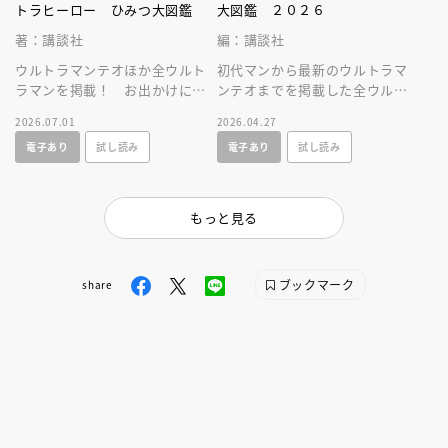
トラヒーロー ひみつ大図鑑
大図鑑 ２０２６
著：講談社
編：講談社
ウルトラマンテオほか全ウルト
初代マンから最新のウルトラマ
ラマンを掲載！ お出かけに便
ンテオまでを掲載した全ウルト
利なサイズのひみつ図鑑。全ウ
ラマン図鑑の２０２６年増補改
2026.07.01
2026.04.27
ルトラヒーロのすべてが分か
訂版。必殺技やプロフィールを
電子あり
試し読み
電子あり
試し読み
る！
大公開！
もっと見る
ブックマーク
share