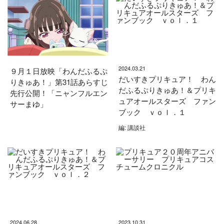
2024.03.21
９月１日放映「わんだふるぷ
だいすきプリキュア！ わん
りきゅあ！」第31話あらすじ
だふるぷりきゅあ！＆プリキ
先行公開！「ニャンフルエン
ュアオールスターズ ファン
サーまゆ」
ブック ｖｏｌ．１
編: 講談社
2024.06.28
2023.10.31