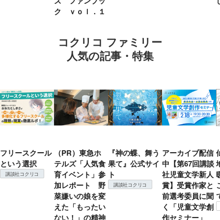
ズ ファンブッ
ク ｖｏｌ．１
コクリコ ファミリー
人気の記事・特集
フリースクール
（PR）東急ホ
『神の蝶、舞う
アーカイブ配信
という選択
テルズ「人気食
果て』公式サイ
中【第67回講談
育イベント」参
ト
社児童文学新人
講談社コクリコ
加レポート 野
賞】受賞作家と
講談社コクリコ
菜嫌いの娘を変
前選考委員に聞
えた「もったい
く「児童文学創
ない！」の精神
作セミナー」