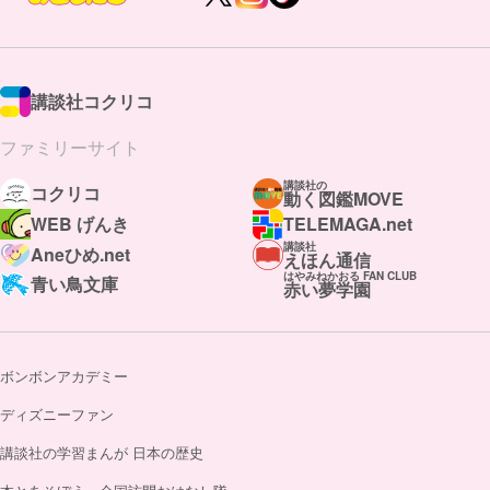
講談社コクリコ
ファミリーサイト
講談社の
コクリコ
動く図鑑MOVE
WEB げんき
TELEMAGA.net
講談社
Aneひめ.net
えほん通信
はやみねかおる FAN CLUB
青い鳥文庫
赤い夢学園
ボンボンアカデミー
ディズニーファン
講談社の学習まんが 日本の歴史