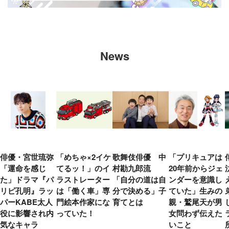
News
俳優・宮世琉弥
「めちゃ×2イケ
歌舞伎俳優 中
「プリキュアは
「運命を感じ
てるッ！」のイ
村勘九郎流
20年前からジェ
た」ドラマ『パ
ラストレーター
「自分の道は自
ンダーを意識し
リピ孔明』ラッ
は「働く車」専
分で決める」子
ていた」生みの
パーKABE太人
門絵本作家にな
育てとは
親・鷲尾天が男
役に影響され内
っていた！
女問わず伝えた
気なキャラ
いこと