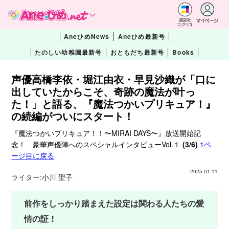
マイページ
講談社
コクリコ
AneひめNews
Aneひめ最新号
たのしい幼稚園最新号
おともだち最新号
Books
声優高橋李依・堀江由衣・早見沙織が「口に
出していたからこそ、奇跡の魔法が叶っ
た！」と語る、『魔法つかいプリキュア！』
の続編がついにスタート！
『魔法つかいプリキュア！！〜MIRAI DAYS〜』放送開始記
念！ 豪華声優陣へのスペシャルインタビューVol.１
(3/6)
1ペ
ージ目に戻る
2025.01.11
ライター:
小川 聖子
前作をしっかり踏まえた設定は関わる人たちの愛
情の証！