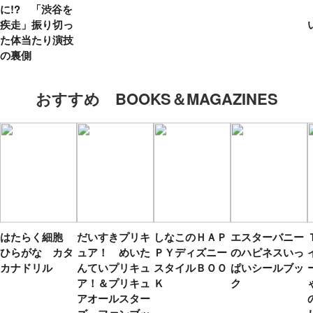
に!? 「渋谷を
疾走」振り切っ
た体当たり演技
の裏側
おすすめ BOOKS＆MAGAZINES
はたらく細胞
だいすきプリキ
しなこのＨＡＰ
エスターバニー
ひらがな カタ
ュア！ めいた
ＰＹディズニー
のハピネスいっ
カナドリル
んていプリキュ
スタイルＢＯＯ
ぱいシールブッ
ア！＆プリキュ
Ｋ
ク
アオールスター