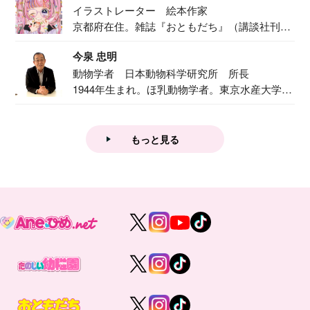
イラストレーター 絵本作家
京都府在住。雑誌『おともだち』（講談社刊）
で『おし...
今泉 忠明
動物学者 日本動物科学研究所 所長
1944年生まれ。ほ乳動物学者。東京水産大学卒
業後...
もっと見る