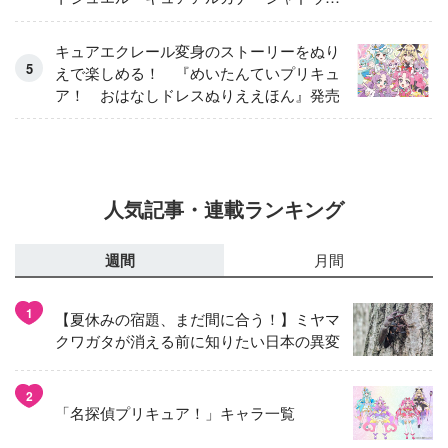
アイスver.」 キュアエクレールを大特
集！
キュアエクレール変身のストーリーをぬり
えで楽しめる！ 『めいたんていプリキュ
ア！ おはなしドレスぬりええほん』発売
人気記事・連載ランキング
週間
月間
1
【夏休みの宿題、まだ間に合う！】ミヤマ
クワガタが消える前に知りたい日本の異変
2
「名探偵プリキュア！」キャラ一覧