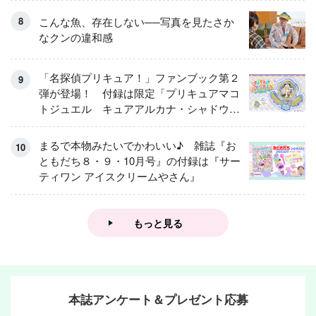
こんな魚、存在しない──写真を見たさか
なクンの違和感
「名探偵プリキュア！」ファンブック第２
弾が登場！ 付録は限定「プリキュアマコ
トジュエル キュアアルカナ・シャドウ
アイスver.」 キュアエクレールを大特
集！
まるで本物みたいでかわいい♪ 雑誌『お
ともだち８・９・10月号』の付録は『サー
ティワン アイスクリームやさん』
もっと見る
本誌アンケート＆プレゼント応募