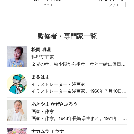
コクリコ
コクリコ
監修者・専門家一覧
松岡 明理
料理研究家
２児の母。幼少期から祖母、母と一緒に毎日の
食事作り...
まるはま
イラストレーター・漫画家
イラストレーター＆漫画家。1960年７月10日生
ま...
あきやま かぜさぶろう
画家・作家
画家・作家。1948年長崎県生まれ。1971年、
二...
ナカムラ アヤナ