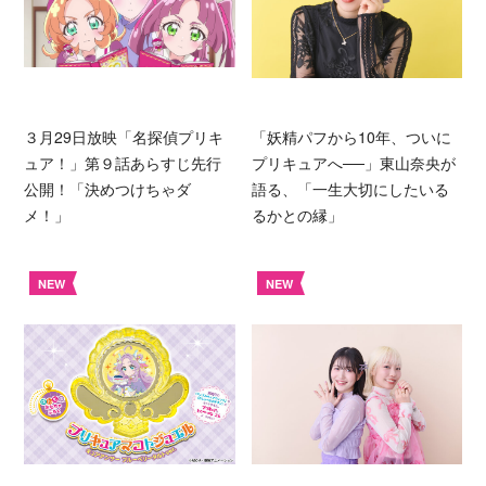
３月29日放映「名探偵プリキ
「妖精パフから10年、ついに
ュア！」第９話あらすじ先行
プリキュアへ──」東山奈央が
公開！「決めつけちゃダ
語る、「一生大切にしたいる
メ！」
るかとの縁」
NEW
NEW