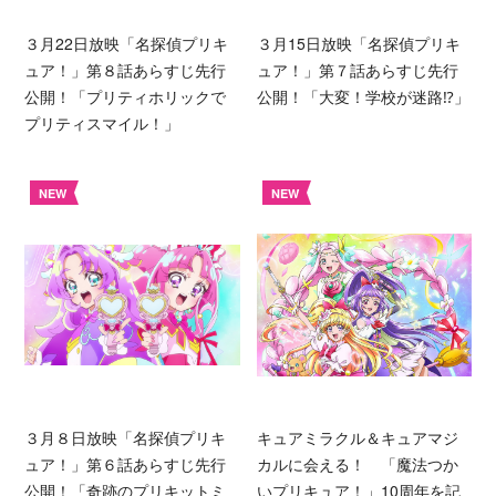
３月22日放映「名探偵プリキ
３月15日放映「名探偵プリキ
ュア！」第８話あらすじ先行
ュア！」第７話あらすじ先行
公開！「プリティホリックで
公開！「大変！学校が迷路⁉︎」
プリティスマイル！」
NEW
NEW
３月８日放映「名探偵プリキ
キュアミラクル＆キュアマジ
ュア！」第６話あらすじ先行
カルに会える！ 「魔法つか
公開！「奇跡のプリキットミ
いプリキュア！」10周年を記