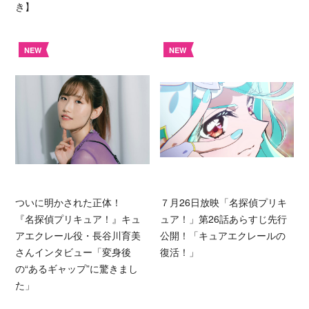
き】
NEW
NEW
ついに明かされた正体！
７月26日放映「名探偵プリキ
『名探偵プリキュア！』キュ
ュア！」第26話あらすじ先行
アエクレール役・長谷川育美
公開！「キュアエクレールの
さんインタビュー「変身後
復活！」
の“あるギャップ”に驚きまし
た」