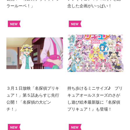
ラールーペ！」
念した企画がいっぱい！
NEW
NEW
３月１日放映「名探偵プリキ
持ち歩けるミニサイズ♪ プリ
ュア！」第５話あらすじ先行
キュアオールスターズのさが
公開！「名探偵の大ピン
し遊び絵本最新版に『名探偵
チ！」
プリキュア！』も登場！
NEW
NEW