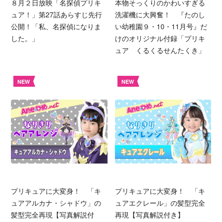
８月２日放映「名探偵プリキ
本物そっくりのかわいすぎる
ュア！」第27話あらすじ先行
洗濯機に大興奮！ 『たのし
公開！「私、名探偵になりま
い幼稚園９・10・11月号』だ
した。」
けのオリジナル付録「プリキ
ュア くるくるせんたくき」
NEW
NEW
プリキュアに大変身！ 「キ
プリキュアに大変身！ 「キ
ュアアルカナ・シャドウ」の
ュアエクレール」の髪型完全
髪型完全再現【写真解説付
再現【写真解説付き】