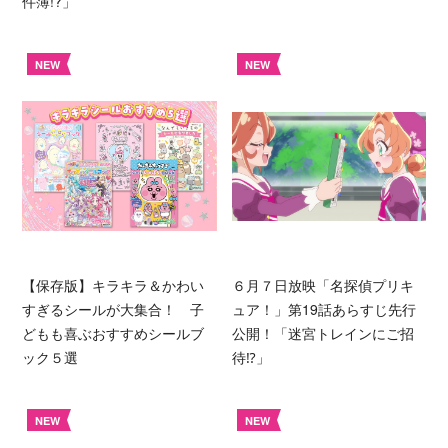
件簿!?」
NEW
NEW
【保存版】キラキラ＆かわい
６月７日放映「名探偵プリキ
すぎるシールが大集合！ 子
ュア！」第19話あらすじ先行
どもも喜ぶおすすめシールブ
公開！「迷宮トレインにご招
ック５選
待⁉︎」
NEW
NEW