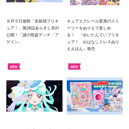
８月９日放映「名探偵プリキ
キュアエクレール変身のスト
ュア！」第28話あらすじ先行
ーリーをぬりえで楽しめ
公開！「謎の怪盗デッチ・ア
る！ 『めいたんていプリキ
ゲイン」
ュア！ おはなしドレスぬり
ええほん』発売
NEW
NEW