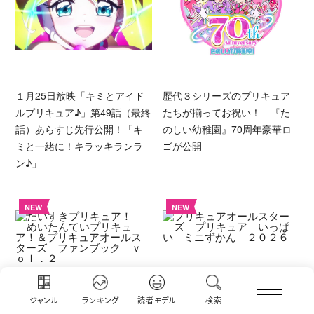
１月25日放映「キミとアイド
歴代３シリーズのプリキュア
ルプリキュア♪」第49話（最終
たちが揃ってお祝い！ 『た
話）あらすじ先行公開！「キ
のしい幼稚園』70周年豪華ロ
ミと一緒に！キラッキランラ
ゴが公開
ン♪」
NEW
NEW
ジャンル
ランキング
読者モデル
検索