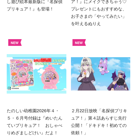
し遊び絵本最新版に『名探偵
ア！』にメイクできちゃう♡
プリキュア！』も登場！
プレゼントにもおすすめな、
お子さまの「やってみたい」
を叶えるぬりえ
NEW
NEW
たのしい幼稚園2026年４・
２月22日放映「名探偵プリキ
５・６月号付録は『めいたん
ュア！」第４話あらすじ先行
ていプリキュア！ おしゃべ
公開！「ドキドキ！初めての
りめざましどけい』だよ！
依頼！」