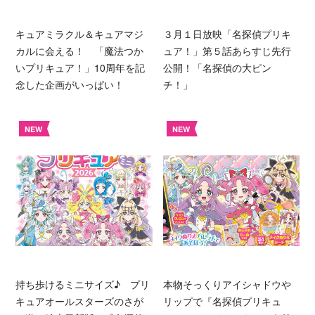
キュアミラクル＆キュアマジ
３月１日放映「名探偵プリキ
カルに会える！ 「魔法つか
ュア！」第５話あらすじ先行
いプリキュア！」10周年を記
公開！「名探偵の大ピン
念した企画がいっぱい！
チ！」
NEW
NEW
持ち歩けるミニサイズ♪ プリ
本物そっくりアイシャドウや
キュアオールスターズのさが
リップで『名探偵プリキュ