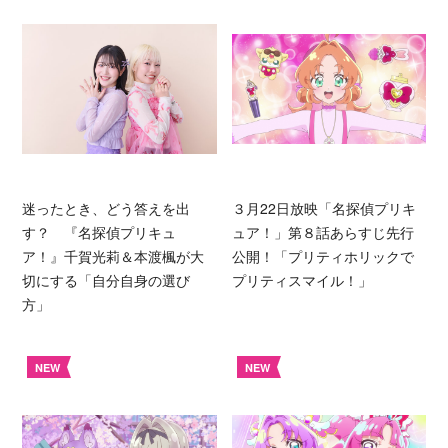
迷ったとき、どう答えを出
３月22日放映「名探偵プリキ
す？ 『名探偵プリキュ
ュア！」第８話あらすじ先行
ア！』千賀光莉＆本渡楓が大
公開！「プリティホリックで
切にする「自分自身の選び
プリティスマイル！」
方」
NEW
NEW