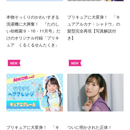
本物そっくりのかわいすぎる
プリキュアに大変身！ 「キ
洗濯機に大興奮！ 『たのし
ュアアルカナ・シャドウ」の
い幼稚園９・10・11月号』だ
髪型完全再現【写真解説付
けのオリジナル付録「プリキ
き】
ュア くるくるせんたくき」
NEW
NEW
プリキュアに大変身！ 「キ
ついに明かされた正体！