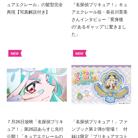
ュアエクレール」の髪型完全
『名探偵プリキュア！』キュ
再現【写真解説付き】
アエクレール役・長谷川育美
さんインタビュー「変身後
の“あるギャップ”に驚きまし
た」
NEW
NEW
７月26日放映「名探偵プリキ
「名探偵プリキュア！」ファ
ュア！」第26話あらすじ先行
ンブック第２弾が登場！ 付
公開！「キュアエクレールの
録は限定「プリキュアマコト