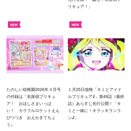
リキュア！」
NEW
NEW
たのしい幼稚園2026年３月号
１月25日放映「キミとアイド
の付録は『名探偵プリキュ
ルプリキュア♪」第49話（最終
ア！ おほしさまいっぱ
話）あらすじ先行公開！「キ
い！ カラフルロケットえん
ミと一緒に！キラッキランラ
ぴつつき おえかきてちょ
ン♪」
う』