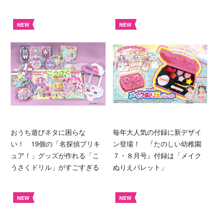
NEW
NEW
おうち遊びネタに困らな
毎年大人気の付録に新デザイ
い！ 19個の「名探偵プリキ
ン登場！ 『たのしい幼稚園
ュア！」グッズが作れる「こ
７・８月号』付録は「メイク
うさくドリル」がすごすぎる
ぬりえパレット」
NEW
NEW