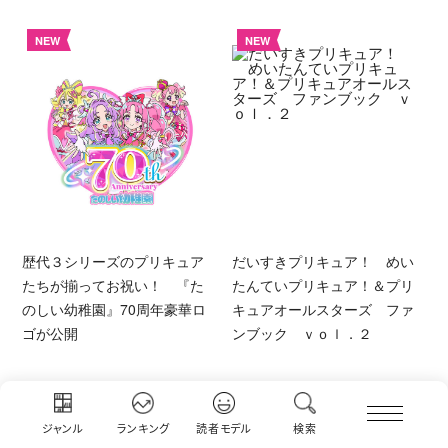
NEW
NEW
歴代３シリーズのプリキュア
だいすきプリキュア！ めい
たちが揃ってお祝い！ 『た
たんていプリキュア！＆プリ
のしい幼稚園』70周年豪華ロ
キュアオールスターズ ファ
ゴが公開
ンブック ｖｏｌ．２
NEW
NEW
ジャンル
ランキング
読者モデル
検索