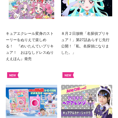
キュアエクレール変身のスト
８月２日放映「名探偵プリキ
ーリーをぬりえで楽しめ
ュア！」第27話あらすじ先行
る！ 『めいたんていプリキ
公開！「私、名探偵になりま
ュア！ おはなしドレスぬり
した。」
ええほん』発売
NEW
NEW