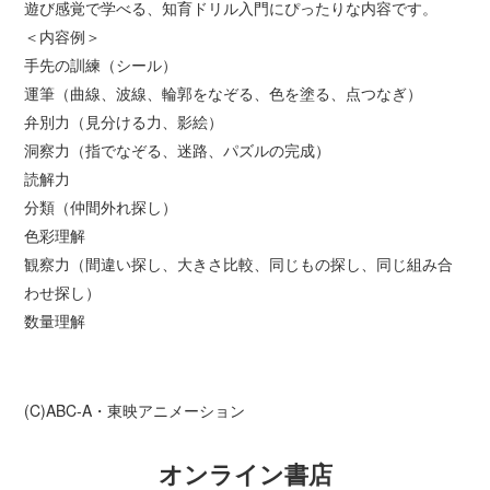
遊び感覚で学べる、知育ドリル入門にぴったりな内容です。
＜内容例＞
手先の訓練（シール）
運筆（曲線、波線、輪郭をなぞる、色を塗る、点つなぎ）
弁別力（見分ける力、影絵）
洞察力（指でなぞる、迷路、パズルの完成）
読解力
分類（仲間外れ探し）
色彩理解
観察力（間違い探し、大きさ比較、同じもの探し、同じ組み合
わせ探し）
数量理解
(C)ABC-A・東映アニメーション
オンライン書店