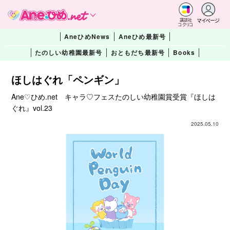
マイページ
講談社
コクリコ
AneひめNews
Aneひめ最新号
たのしい幼稚園最新号
おともだち最新号
Books
ほしはぐれ「ペンギン」
Ane♡ひめ.net キャラ♡フェスたのしい幼稚園賞受賞『ほしは
ぐれ』vol.23
2025.05.10