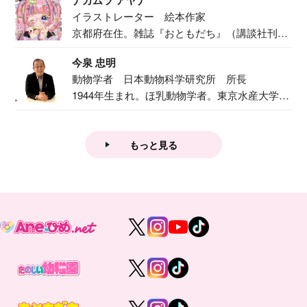
イラストレーター 絵本作家
京都府在住。雑誌『おともだち』（講談社刊）
で『おし...
今泉 忠明
動物学者 日本動物科学研究所 所長
1944年生まれ。ほ乳動物学者。東京水産大学卒
業後...
もっと見る