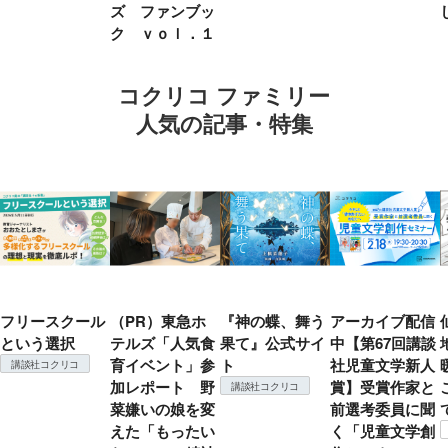
ズ ファンブッ
ク ｖｏｌ．１
コクリコ ファミリー
人気の記事・特集
フリースクール
（PR）東急ホ
『神の蝶、舞う
アーカイブ配信
という選択
テルズ「人気食
果て』公式サイ
中【第67回講談
育イベント」参
ト
社児童文学新人
講談社コクリコ
加レポート 野
賞】受賞作家と
講談社コクリコ
菜嫌いの娘を変
前選考委員に聞
えた「もったい
く「児童文学創