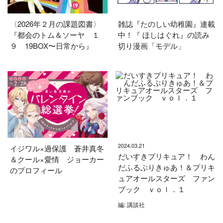
〈2026年２月の課題図書〉
雑誌『たのしい幼稚園』連載
『都会のトム＆ソーヤ １
中！『 ほしはぐれ』の読み
９ 19BOX〜日常から』
切り漫画「モデル」
2024.03.21
イジワル×過保護 蒼井真冬
だいすきプリキュア！ わん
＆クール×愛情 ジョーカー
だふるぷりきゅあ！＆プリキ
のプロフィール
ュアオールスターズ ファン
ブック ｖｏｌ．１
編: 講談社