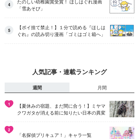
たのしい幼稚園賞受賞！ ほしはぐれ漫画
「雪あそび」
【ポイ捨て禁止！】１分で読める『ほしは
ぐれ』の読み切り漫画「ゴミはゴミ箱へ」
人気記事・連載ランキング
週間
月間
1
【夏休みの宿題、まだ間に合う！】ミヤマ
クワガタが消える前に知りたい日本の異変
2
「名探偵プリキュア！」キャラ一覧