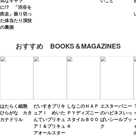
気なキャラ
いこと
に!? 「渋谷を
疾走」振り切っ
た体当たり演技
の裏側
おすすめ BOOKS＆MAGAZINES
はたらく細胞
だいすきプリキ
しなこのＨＡＰ
エスターバニー
ひらがな カタ
ュア！ めいた
ＰＹディズニー
のハピネスいっ
カナドリル
んていプリキュ
スタイルＢＯＯ
ぱいシールブッ
ア！＆プリキュ
Ｋ
ク
アオールスター