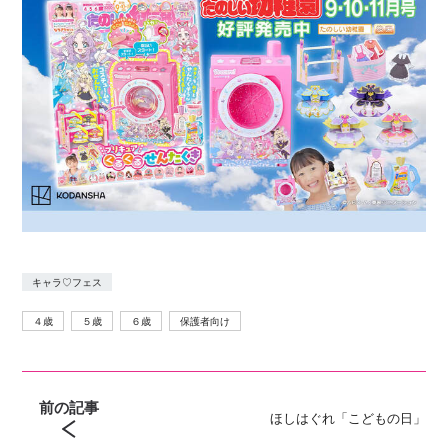
キャラ♡フェス
４歳
５歳
６歳
保護者向け
前の記事
ほしはぐれ「こどもの日」