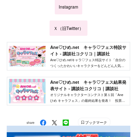
Instagram
Ｘ（旧Twitter）
Ane♡ひめ.net キャラ♡フェス特設サ
イト - 講談社コクリコ｜講談社
Ane♡ひめ.netキャラ♡フェス特設サイト「自分の
つくったかわいいキャラクターをどんどん人気者
にしてバズらせたい」「自分のキャラクターの絵
本やグッズを作りたい」そんな、キャラクターを
Ane♡ひめ.net キャラ♡フェス結果発
作りたいクリエイターを応援するイベントです！
表サイト - 講談社コクリコ｜講談社
オリジナルキャラクターコンテスト第１回「Ane
ひめ キャラフェス」の最終結果を発表！ 投票結
果を踏まえ、講談社ウェブマガジン「Ane♡ひ
め.net」編集部が最終選考を行い、優秀作品を決定
しました。
ブックマーク
share