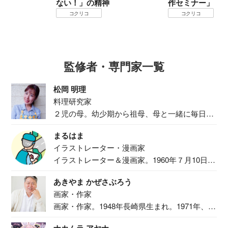
ない！」の精神
作セミナー」
コクリコ
コクリコ
監修者・専門家一覧
松岡 明理
料理研究家
２児の母。幼少期から祖母、母と一緒に毎日の
食事作り...
まるはま
イラストレーター・漫画家
イラストレーター＆漫画家。1960年７月10日生
ま...
あきやま かぜさぶろう
画家・作家
画家・作家。1948年長崎県生まれ。1971年、
二...
ナカムラ アヤナ