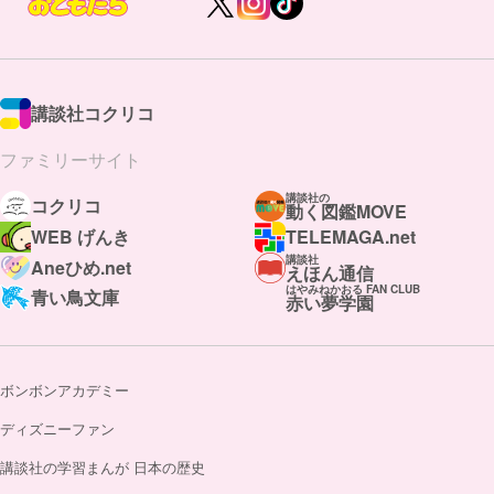
講談社コクリコ
ファミリーサイト
講談社の
コクリコ
動く図鑑MOVE
WEB げんき
TELEMAGA.net
講談社
Aneひめ.net
えほん通信
はやみねかおる FAN CLUB
青い鳥文庫
赤い夢学園
ボンボンアカデミー
ディズニーファン
講談社の学習まんが 日本の歴史