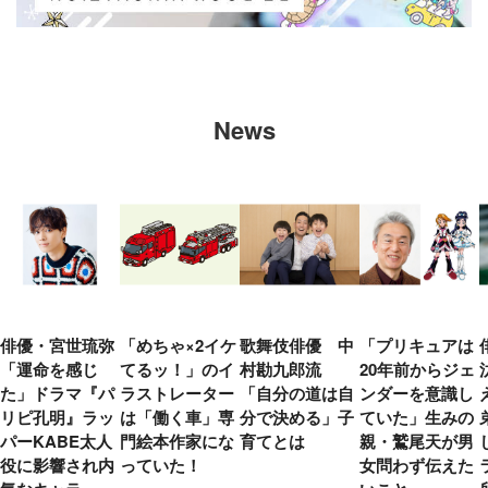
News
俳優・宮世琉弥
「めちゃ×2イケ
歌舞伎俳優 中
「プリキュアは
「運命を感じ
てるッ！」のイ
村勘九郎流
20年前からジェ
た」ドラマ『パ
ラストレーター
「自分の道は自
ンダーを意識し
リピ孔明』ラッ
は「働く車」専
分で決める」子
ていた」生みの
パーKABE太人
門絵本作家にな
育てとは
親・鷲尾天が男
役に影響され内
っていた！
女問わず伝えた