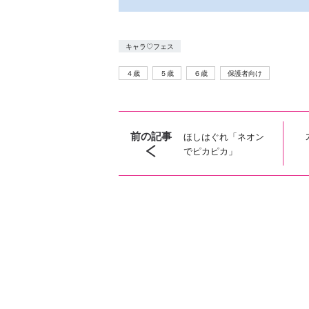
キャラ♡フェス
４歳
５歳
６歳
保護者向け
前の記事
ほしはぐれ「ネオン
でピカピカ」