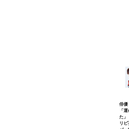
俳優
「運
た」
リピ