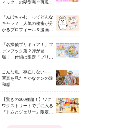
ィック」の髪型完全再現！
「んぽちゃむ」ってどんな
キャラ？ 人気の秘密が分
かるプロフィール＆漫画ま
とめ
「名探偵プリキュア！」フ
ァンブック第２弾が登
場！ 付録は限定「プリキ
ュアマコトジュエル キュ
アアルカナ・シャドウ ア
こんな魚、存在しない──
イスver.」 キュアエクレ
写真を見たさかなクンの違
ールを大特集！
和感
【驚きの200種超！】ワク
ワクストリートで手に入る
『トムとジェリー』限定グ
ッズ特集