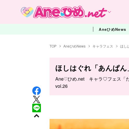
AneひめNews
TOP
AneひめNews
キャラフェス
ほし
ほしはぐれ「あんぱん
Ane♡ひめ.net キャラ♡フェ
vol.26