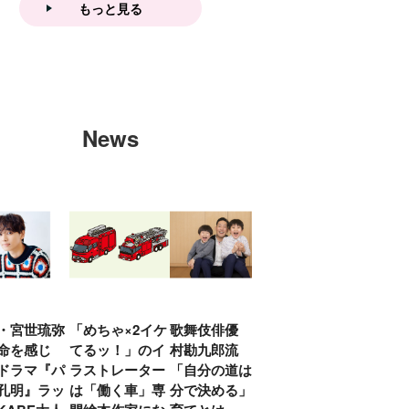
もっと見る
News
・宮世琉弥
「めちゃ×2イケ
歌舞伎俳優 中
「プリキュアは
俳優
命を感じ
てるッ！」のイ
村勘九郎流
20年前からジェ
汰「
ドラマ『パ
ラストレーター
「自分の道は自
ンダーを意識し
える
孔明』ラッ
は「働く車」専
分で決める」子
ていた」生みの
弟み