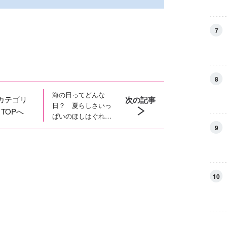
7
8
海の日ってどんな
カテゴリ
次の記事
日？ 夏らしさいっ
TOPへ
ぱいのほしはぐれの
海の日イラストを公
9
開！
10