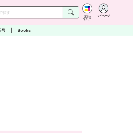
マイページ
講談社
コクリコ
新号
Books