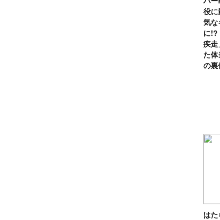
パー
役に
気な
に!
疾走
た体
の裏
は