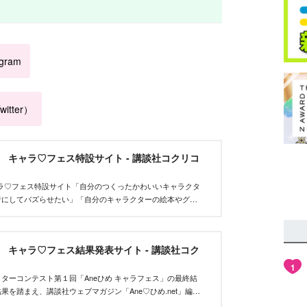
agram
itter）
et キャラ♡フェス特設サイト - 講談社コクリコ
tキャラ♡フェス特設サイト「自分のつくったかわいいキャラクタ
者にしてバズらせたい」「自分のキャラクターの絵本やグッ
んな、キャラクターを作りたいクリエイターを応援するイベ
et キャラ♡フェス結果発表サイト - 講談社コク
1
ターコンテスト第１回「Aneひめ キャラフェス」の最終結
果を踏まえ、講談社ウェブマガジン「Ane♡ひめ.net」編集
い、優秀作品を決定しました。