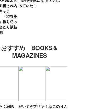
KABE太人
門絵本作家にな
育てとは
親・鷲尾天が男
したひ
影響され内
っていた！
女問わず伝えた
ラマ
キャラ
いこと
所』
? 「渋谷を
「お
」振り切っ
い」
当たり演技
側
おすすめ BOOKS＆
MAGAZINES
たらく細胞
だいすきプリキ
しなこのＨＡＰ
エスターバニー
ＴＯ