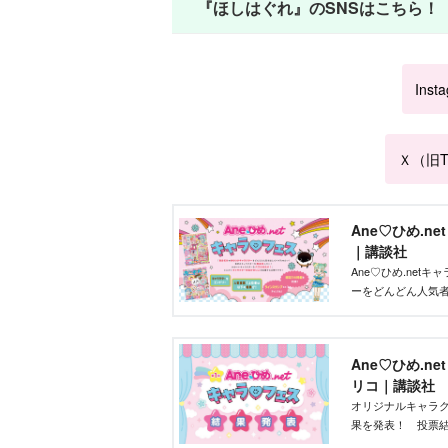
『ほしはぐれ』のSNSはこちら！
Inst
Ｘ（旧Tw
Ane♡ひめ.n
｜講談社
Ane♡ひめ.ne
ーをどんどん人気
ズを作りたい」そ
ントです！
Ane♡ひめ.n
リコ｜講談社
オリジナルキャラク
果を発表！ 投票結
部が最終選考を行