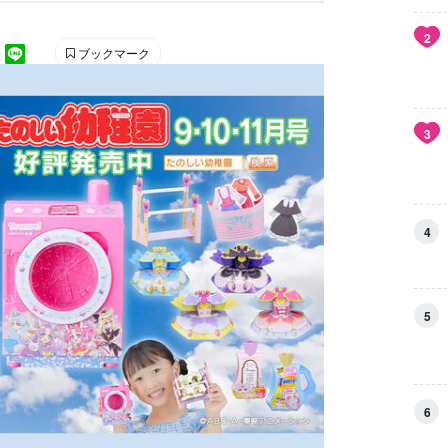
2
ブックマーク
3
4
5
6