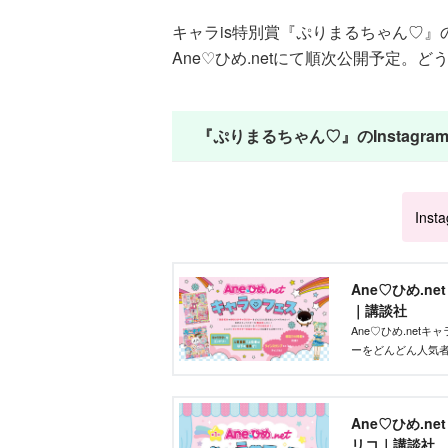
キャラis特別賞『ぷりまるちゃん♡
Ane♡ひめ.netにて順次公開予定。
『ぷりまるちゃん♡』のInstagr
Inst
Ane♡ひめ.n
｜講談社
Ane♡ひめ.ne
ーをどんどん人気
ズを作りたい」そ
ントです！
Ane♡ひめ.n
リコ｜講談社