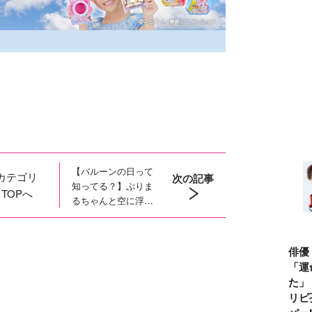
【バルーンの日って
カテゴリ
次の記事
知ってる？】ぷりま
TOPへ
るちゃんと空に浮か
ぶキラキラ風船！８
月６日はバルーンの
日
俳優
「運
た」
リピ