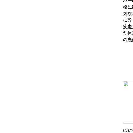
パー
役に
気な
に!
疾走
た体
の裏
は