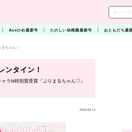
Aneひめ最新号
たのしい幼稚園最新号
おともだち最
まるちゃん♡
レンタイン！
 キャラis特別賞受賞『ぷりまるちゃん♡』
2025.02.14