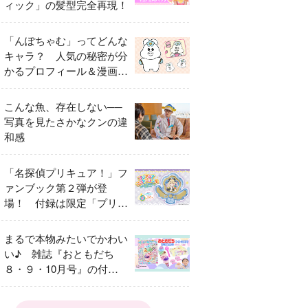
ィック」の髪型完全再現！
「んぽちゃむ」ってどんな
キャラ？ 人気の秘密が分
かるプロフィール＆漫画ま
とめ
こんな魚、存在しない──
写真を見たさかなクンの違
和感
「名探偵プリキュア！」フ
ァンブック第２弾が登
場！ 付録は限定「プリキ
ュアマコトジュエル キュ
アアルカナ・シャドウ ア
まるで本物みたいでかわい
イスver.」 キュアエクレ
い♪ 雑誌『おともだち
ールを大特集！
８・９・10月号』の付録
は『サーティワン アイス
クリームやさん』