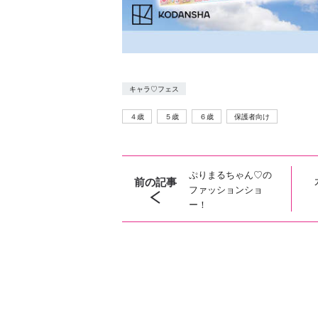
キャラ♡フェス
４歳
５歳
６歳
保護者向け
ぷりまるちゃん♡の
前の記事
ファッションショ
ー！