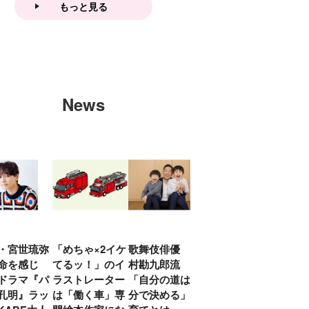
もっと見る
News
・宮世琉弥
「めちゃ×2イケ
歌舞伎俳優 中
「プリキュアは
俳優
命を感じ
てるッ！」のイ
村勘九郎流
20年前からジェ
汰「
ドラマ『パ
ラストレーター
「自分の道は自
ンダーを意識し
える
孔明』ラッ
は「働く車」専
分で決める」子
ていた」生みの
弟み