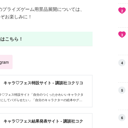
』のプライズゲーム用景品展開については、
2
どうぞお楽しみに！
3
amはこちら！
agram
4
et キャラ♡フェス特設サイト - 講談社コクリコ
5
tキャラ♡フェス特設サイト「自分のつくったかわいいキャラクタ
者にしてバズらせたい」「自分のキャラクターの絵本やグッ
んな、キャラクターを作りたいクリエイターを応援するイベ
6
et キャラ♡フェス結果発表サイト - 講談社コク