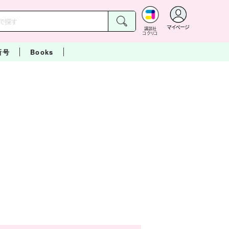
マイページ
講談社
コクリコ
新号
Books