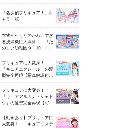
異変
「名探偵プリキュア！」キ
ャラ一覧
本物そっくりのかわいすぎ
る洗濯機に大興奮！ 『た
のしい幼稚園９・10・11
月号』だけのオリジナル付
録「プリキュア くるくる
プリキュアに大変身！
せんたくき」
「キュアエクレール」の髪
型完全再現【写真解説付
き】
プリキュアに大変身！
「キュアアルカナ・シャド
ウ」の髪型完全再現【写真
解説付き】
【動画あり】プリキュアに
大変身！ 「キュアミステ