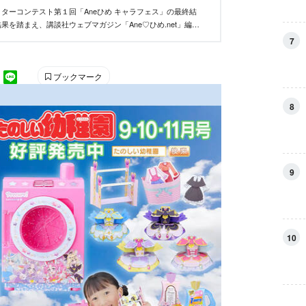
ターコンテスト第１回「Aneひめ キャラフェス」の最終結
果を踏まえ、講談社ウェブマガジン「Ane♡ひめ.net」編集
い、優秀作品を決定しました。
7
ブックマーク
8
9
10