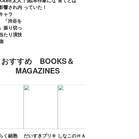
KABE太人
門絵本作家にな
育てとは
親・鷲尾天が男
したひ
影響され内
っていた！
女問わず伝えた
ラマ
キャラ
いこと
所』
? 「渋谷を
「お
」振り切っ
い」
当たり演技
側
おすすめ BOOKS＆
MAGAZINES
たらく細胞
だいすきプリキ
しなこのＨＡＰ
エスターバニー
ＴＯ