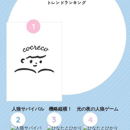
トレンドランキング
1
人狼サバイバル 機略縦横！ 光の夜の人狼ゲーム
2
3
4