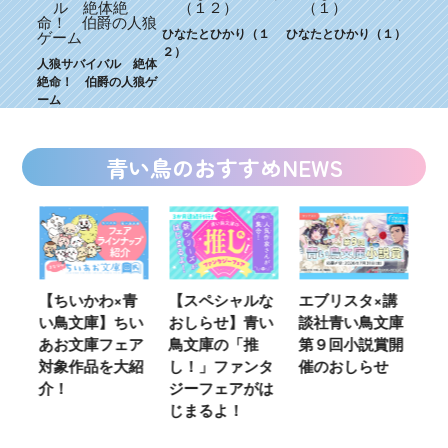
ひなたとひかり（１
ひなたとひかり（１）
２）
人狼サバイバル 絶体
絶命！ 伯爵の人狼ゲ
ーム
青い鳥のおすすめNEWS
ウ
【ちいかわ×青
【スペシャルな
エブリスタ×講
【
い鳥文庫】ちい
おしらせ】青い
談社青い鳥文庫
女
あお文庫フェア
鳥文庫の「推
第９回小説賞開
る
対象作品を大紹
し！」ファンタ
催のおしらせ
ミ
介！
ジーフェアがは
じまるよ！