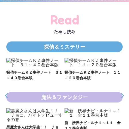
Read
ためし読み
探偵＆ミステリー
２１
探偵チームＫＺ事件ノート ３１
探偵チームＫＺ事件ノート １１
Ｋ
～４０巻合本版
～２０巻合本版
数
魔法＆ファンタジー
妖
全
新 妖界ナビ・ルナ１～１１ 全
黒魔女さんは大学生！！ チョ
１１巻合本版