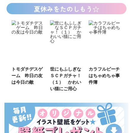
夏休みをたのしもう☆
ご
トモダチデスゲ
世にもふしぎな
カラフルピーチ
長
ーム 昨日の友
ＳＣＰガチャ！
はちゃめちゃ事
部
は今日の敵
（１） かわい
件簿
い猫にご用心