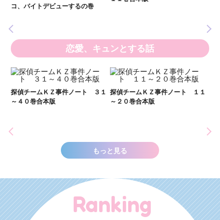
いま
コ、バイトデビューするの巻
の異
恋愛、キュンとする話
２１
探偵チームＫＺ事件ノート ３１
探偵チームＫＺ事件ノート １１
～４０巻合本版
～２０巻合本版
い
し
世
もっと見る
Ranking