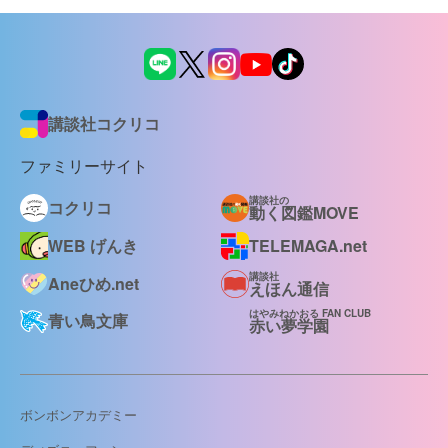
講談社コクリコ
ファミリーサイト
講談社の
コクリコ
動く図鑑MOVE
WEB げんき
TELEMAGA.net
講談社
Aneひめ.net
えほん通信
はやみねかおる FAN CLUB
青い鳥文庫
赤い夢学園
ボンボンアカデミー