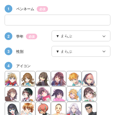
1
ペンネーム
必須
2
学年
必須
3
性別
4
アイコン