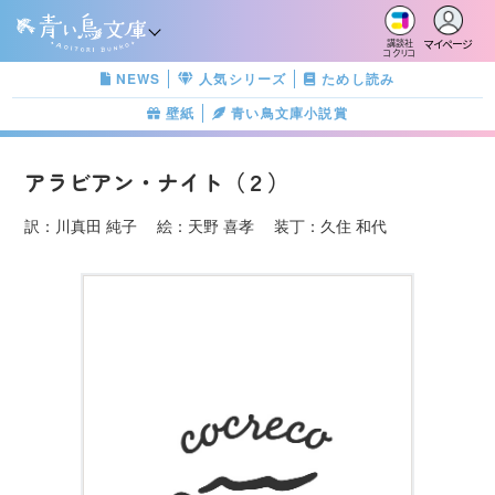
マイページ
講談社
コクリコ
NEWS
人気シリーズ
ためし読み
壁紙
青い鳥文庫小説賞
アラビアン・ナイト（２）
訳：川真田 純子 絵：天野 喜孝 装丁：久住 和代