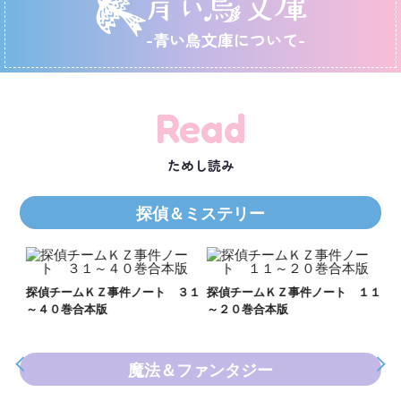
-青い鳥文庫について-
Read
ためし読み
探偵＆ミステリー
Ｋ
数
２１
探偵チームＫＺ事件ノート ３１
探偵チームＫＺ事件ノート １１
～４０巻合本版
～２０巻合本版
魔法＆ファンタジー