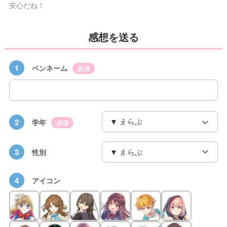
安心だね！
感想を送る
1
ペンネーム
必須
2
学年
必須
3
性別
4
アイコン