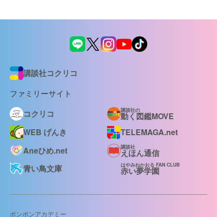
講談社コクリコ
ファミリーサイト
講談社の
コクリコ
動く図鑑MOVE
WEB げんき
TELEMAGA.net
講談社
Aneひめ.net
えほん通信
はやみねかおる FAN CLUB
青い鳥文庫
赤い夢学園
ボンボンアカデミー