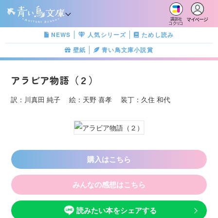
マイページ
講談社
コクリコ
NEWS
人気シリーズ
ためし読み
壁紙
青い鳥文庫小説賞
アラビア物語（２）
訳：川真田 純子 絵：天野 喜孝 装丁：久住 和代
購入はこちら
みんなの感想はこちら
読みたい本をシェアする