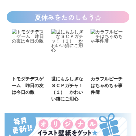
夏休みをたのしもう☆
ご
トモダチデスゲ
世にもふしぎな
カラフルピーチ
長
ーム 昨日の友
ＳＣＰガチャ！
はちゃめちゃ事
部
は今日の敵
（１） かわい
件簿
い猫にご用心