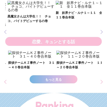
妖
全
新 妖界ナビ・ルナ１～１１ 全
黒魔女さんは大学生！！ チョ
１１巻合本版
いま
コ、バイトデビューするの巻
の異
恋愛、キュンとする話
い
し
２１
探偵チームＫＺ事件ノート ３１
探偵チームＫＺ事件ノート １１
世
～４０巻合本版
～２０巻合本版
もっと見る
Ranking