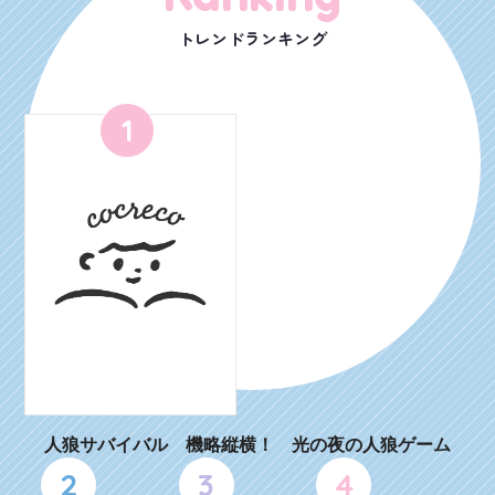
トレンドランキング
1
人狼サバイバル 機略縦横！ 光の夜の人狼ゲーム
2
3
4