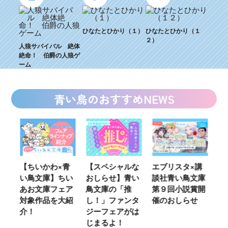
ひなたとひかり（１）
ひなたとひかり（１
２）
人狼サバイバル 絶体
絶命！ 伯爵の人狼ゲ
ーム
青い鳥のおすすめNEWS
ウ
【ちいかわ×青
【スペシャルな
エブリスタ×講
【
い鳥文庫】ちい
おしらせ】青い
談社青い鳥文庫
女
あお文庫フェア
鳥文庫の「推
第９回小説賞開
る
対象作品を大紹
し！」ファンタ
催のおしらせ
ミ
介！
ジーフェアがは
じまるよ！