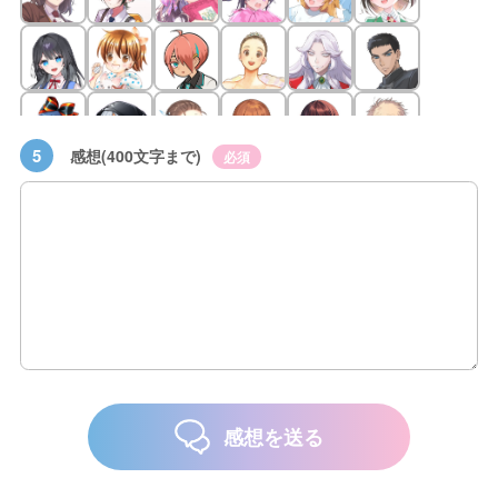
5
感想(400文字まで)
必須
感想を送る