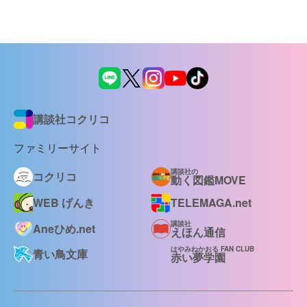
講談社コクリコ
ファミリーサイト
講談社の
コクリコ
動く図鑑MOVE
WEB げんき
TELEMAGA.net
講談社
Aneひめ.net
えほん通信
はやみねかおる FAN CLUB
青い鳥文庫
赤い夢学園