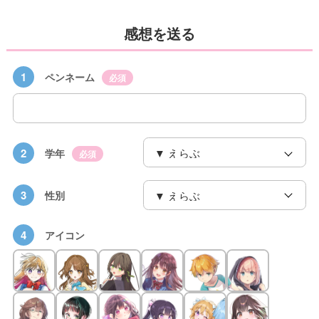
感想を送る
1
ペンネーム
必須
2
学年
必須
3
性別
4
アイコン