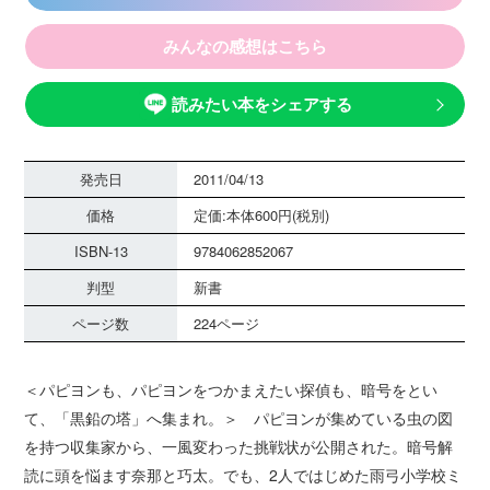
みんなの感想はこちら
読みたい本をシェアする
発売日
2011/04/13
価格
定価:本体600円(税別)
ISBN-13
9784062852067
判型
新書
ページ数
224ページ
＜パピヨンも、パピヨンをつかまえたい探偵も、暗号をとい
て、「黒鉛の塔」へ集まれ。＞ パピヨンが集めている虫の図
を持つ収集家から、一風変わった挑戦状が公開された。暗号解
読に頭を悩ます奈那と巧太。でも、2人ではじめた雨弓小学校ミ