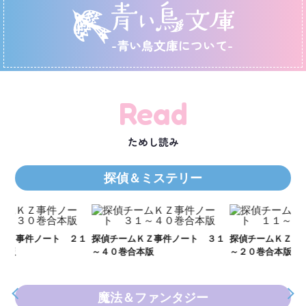
-青い鳥文庫について-
Read
ためし読み
探偵＆ミステリー
Ｋ
数
２１
探偵チームＫＺ事件ノート ３１
探偵チームＫＺ事件ノート １１
～４０巻合本版
～２０巻合本版
魔法＆ファンタジー