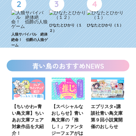
2
3
4
ひなたとひかり（１
ひなたとひかり（１）
２）
人狼サバイバル 絶体
絶命！ 伯爵の人狼ゲ
ーム
青い鳥のおすすめNEWS
ウ
【ちいかわ×青
【スペシャルな
エブリスタ×講
【
い鳥文庫】ちい
おしらせ】青い
談社青い鳥文庫
女
あお文庫フェア
鳥文庫の「推
第９回小説賞開
る
対象作品を大紹
し！」ファンタ
催のおしらせ
ミ
介！
ジーフェアがは