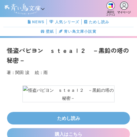
マイページ
講談社
コクリコ
NEWS
人気シリーズ
ためし読み
壁紙
青い鳥文庫小説賞
怪盗パピヨン ｓｔｅａｌ２ －黒鉛の塔の
秘密－
著：関田 涙 絵：雨
ためし読み
購入はこちら