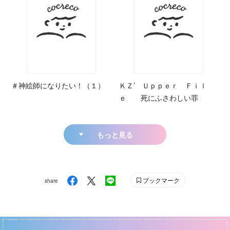
＃神絵師になりたい！（１）
ＫＺ’ Ｕｐｐｅｒ Ｆｉｌ
ｅ 死にふさわしい罪
もっと見る
ブックマーク
share