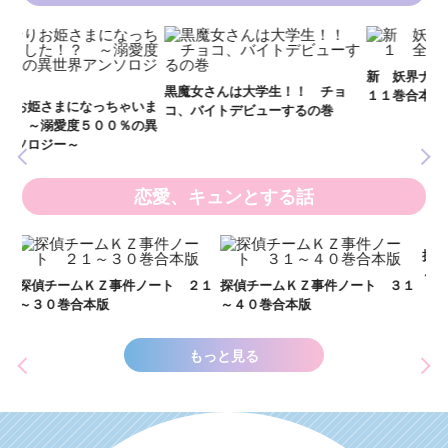
妖
全
新 妖界ナビ・ルナ１～１１ 全
黒魔女さんは大学生！！ チョ
１１巻合本版
いま
コ、バイトデビューするの巻
の異
恋愛、キュンとする話
い
し
２１
探偵チームＫＺ事件ノート ３１
探偵チームＫＺ事件ノート １１
世
～４０巻合本版
～２０巻合本版
もっと見る