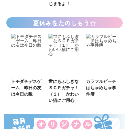
じまるよ！
夏休みをたのしもう☆
ご
トモダチデスゲ
世にもふしぎな
カラフルピーチ
長
ーム 昨日の友
ＳＣＰガチャ！
はちゃめちゃ事
部
は今日の敵
（１） かわい
件簿
い猫にご用心