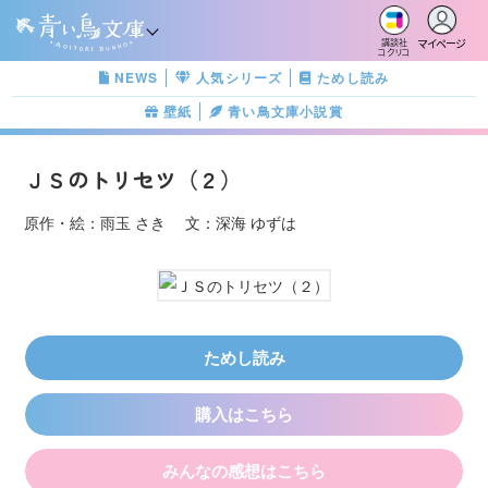
マイページ
講談社
コクリコ
NEWS
人気シリーズ
ためし読み
壁紙
青い鳥文庫小説賞
ＪＳのトリセツ（２）
原作・絵：雨玉 さき 文：深海 ゆずは
ためし読み
購入はこちら
みんなの感想はこちら