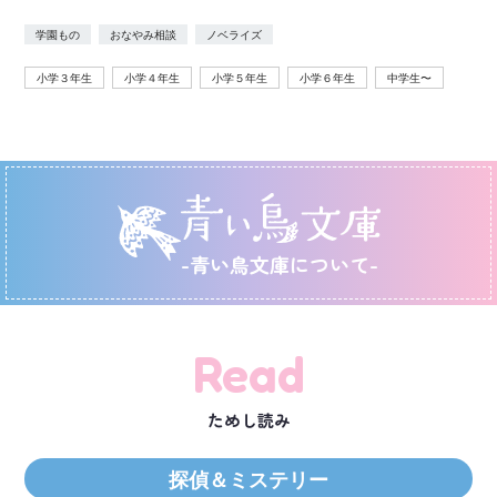
学園もの
おなやみ相談
ノベライズ
小学３年生
小学４年生
小学５年生
小学６年生
中学生〜
-青い鳥文庫について-
Read
ためし読み
探偵＆ミステリー