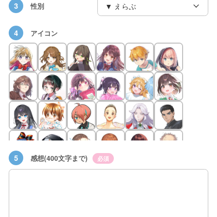
3
性別
4
アイコン
5
感想(400文字まで)
必須