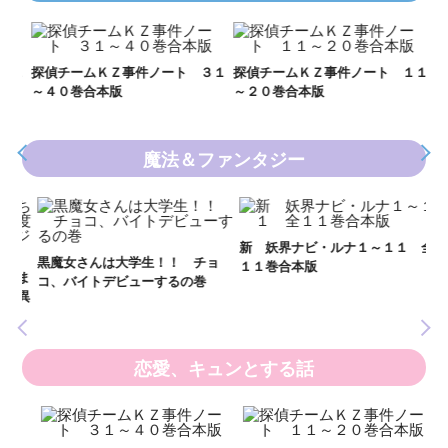
Ｋ
数
２１
探偵チームＫＺ事件ノート ３１
探偵チームＫＺ事件ノート １１
～４０巻合本版
～２０巻合本版
魔法＆ファンタジー
妖
全
新 妖界ナビ・ルナ１～１１ 全
黒魔女さんは大学生！！ チョ
１１巻合本版
いま
コ、バイトデビューするの巻
の異
恋愛、キュンとする話
い
し