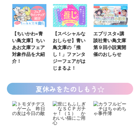
ウ
【ちいかわ×青
【スペシャルな
エブリスタ×講
【
い鳥文庫】ちい
おしらせ】青い
談社青い鳥文庫
女
あお文庫フェア
鳥文庫の「推
第９回小説賞開
る
対象作品を大紹
し！」ファンタ
催のおしらせ
ミ
介！
ジーフェアがは
じまるよ！
夏休みをたのしもう☆