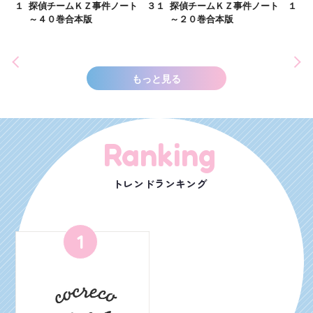
２１
探偵チームＫＺ事件ノート ３１
探偵チームＫＺ事件ノート １１
世
～４０巻合本版
～２０巻合本版
もっと見る
Ranking
トレンドランキング
1