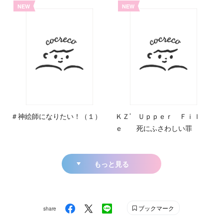
NEW
NEW
＃神絵師になりたい！（１）
ＫＺ’ Ｕｐｐｅｒ Ｆｉｌ
ｅ 死にふさわしい罪
もっと見る
ブックマーク
share