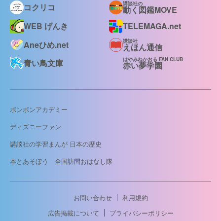
講談社の
コクリコ
動く図鑑MOVE
WEB げんき
TELEMAGA.net
講談社
Aneひめ.net
えほん通信
はやみねかおる FAN CLUB
青い鳥文庫
赤い夢学園
ボンボンアカデミー
ディズニーファン
講談社の学習まんが 日本の歴史
本とあそぼう 全国訪問おはなし隊
お問い合わせ
利用規約
広告掲載について
プライバシーポリシー