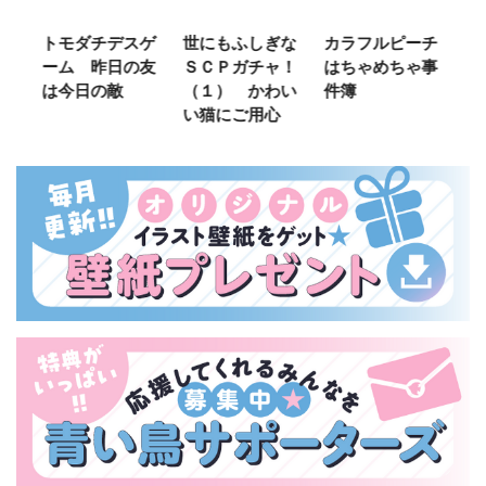
ご
トモダチデスゲ
世にもふしぎな
カラフルピーチ
長
ーム 昨日の友
ＳＣＰガチャ！
はちゃめちゃ事
部
は今日の敵
（１） かわい
件簿
い猫にご用心