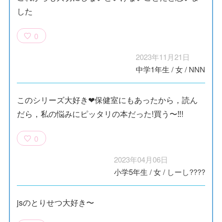
した
0
2023年11月21日
中学1年生
/
女
/
NNN
このシリーズ大好き❤保健室にもあったから，読ん
だら，私の悩みにピッタリの本だった!買う〜‼︎!
0
2023年04月06日
小学5年生
/
女
/
しーし????
jsのとりせつ大好き〜