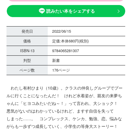
読みたい本をシェアする
発売日
2022/06/15
価格
定価:本体680円(税別)
ISBN-13
9784065281307
判型
新書
ページ数
176ページ
わたし有村ひまり（10歳）。クラスの仲良しグループでプー
ルに行くことになったんだ！ けれど水着姿が、親友の来夢ち
ゃんに「ヒヨコみたいだね～！」って言われ、大ショック！
悪気がないのはわかっているけれど、ますす自信を失って
しまった……。 コンプレックス、ケンカ、勉強、恋。悩みな
がらも一歩ずつ成長していく、小学生の等身大ストーリー！