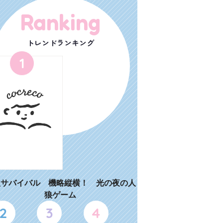
Ranking
トレンドランキング
1
狼サバイバル 機略縦横！ 光の夜の人
狼ゲーム
2
3
4