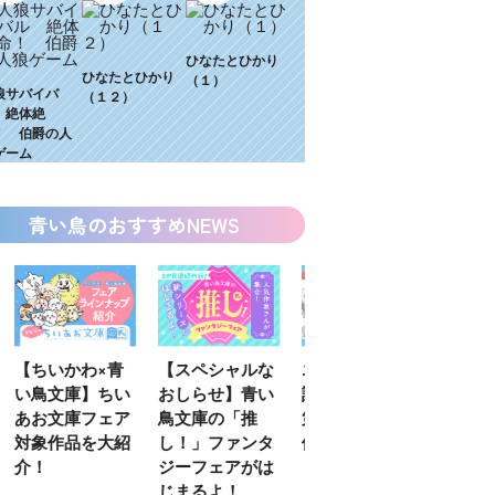
ひなたとひかり
ひなたとひかり
（１）
狼サバイバ
（１２）
 絶体絶
！ 伯爵の人
ゲーム
青い鳥のおすすめNEWS
わ×青
【スペシャルな
エブリスタ×講
【速報】『黒魔
】ちい
おしらせ】青い
談社青い鳥文庫
女さんが通
フェア
鳥文庫の「推
第９回小説賞開
る‼』ついにコ
を大紹
し！」ファンタ
催のおしらせ
ミカライズ！
ジーフェアがは
じまるよ！