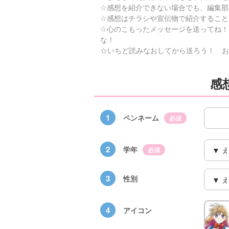
☆感想を紹介できない場合でも、編集部
☆感想はチラシや宣伝物で紹介すること
☆心のこもったメッセージを送ってね！
な！
☆いちど読みなおしてから送ろう！ お
感
1
ペンネーム
必須
2
学年
必須
3
性別
4
アイコン