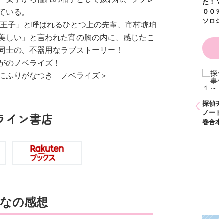
た！？ ～溺愛度５
いている。
００％の異世界アン
ソロジー～
王子」と呼ばれるひとつ上の先輩、市村琥珀
美しい」と言われた宵の胸の内に、感じたこ
同士の、不器用なラブストーリー！
がのノベライズ！
にふりがなつき ノベライズ＞
なたとひかり
かわいく（なく）て
９）
ごめん お悩み相談
ＢＯＯＫ
探偵チームＫＺ事件
探偵チームＫ
ノート １～１０巻
ノート ２１
ライン書店
合本版
巻合本版
なの感想