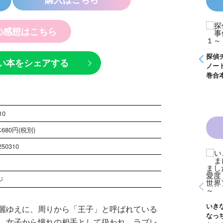
の感想はこちら
ムＫＺ事件
怪盗クイーンはサー
つぶやく死
カスがお好き ゲー
ている
ムブック
探偵チームＫＺ事件
探偵チームＫＺ事件
い本をシェアする
ノート １～１０巻
ノート ２１～３０
合本版
巻合本版
10
680円(税別)
250310
んは白魔女
黒魔女さんと恋の魔
 ６年１
法 ６年１組 黒魔
ジ
女さんが通
女さんが通る！！
青い鳥文庫版 獣の
１８）
（１７）
奏者１～８ 全８巻
合本版
いきなりお姫さまに
麗ゆえに、周りから「王子」と呼ばれている
なっちゃいまし
、女子から憧れの相手として扱われ、ラブレ