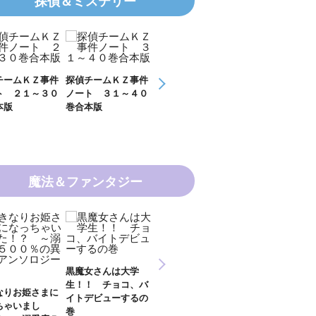
探偵＆ミステリー
探偵チームＫＺ事件
探偵チームＫＺ事件
ＫＺ’ Ｕｐｐｅｒ
ＫＺ’ Ｕ
ノート ３１～４０
ノート １１～２０
Ｆｉｌｅ 数学者
Ｆｉｌｅ
巻合本版
巻合本版
の夏
開ける手
魔法＆ファンタジー
新 妖界ナビ・ルナ
黒魔女さんは大学
妖界ナビ・ルナ１～
妖界ナビ
１～１１ 全１１巻
生！！ チョコ、バ
９＋番外編 全１０
外編 猫
合本版
イトデビューするの
巻合本版
【電子オ
巻