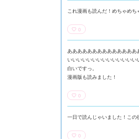
これ漫画も読んだ！めちゃめち
0
ああああああああああああああ
いいいいいいいいいいいいいい
白いですっ。
漫画版も読みました！
0
×青
【スペシャルな
エブリスタ×講
【速報】『黒魔
ちい
おしらせ】青い
談社青い鳥文庫
女さんが通
一日で読んじゃいました！この
ェア
鳥文庫の「推
第９回小説賞開
る‼』ついにコ
大紹
し！」ファンタ
催のおしらせ
ミカライズ！
ジーフェアがは
0
じまるよ！