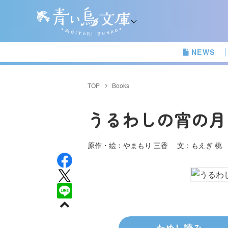
NEWS
TOP
Books
うるわしの宵の月
原作・絵：やまもり 三香 文：もえぎ 