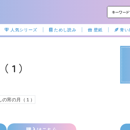
人気シリーズ
ためし読み
壁紙
青い
（１）
桃
購入はこちら