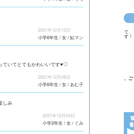
2021年12月12日
小学6年生
/
女
/
鮎マン
っていてとてもかわいいです♥♡
2021年12月08日
カラフルピーチ
長浜高校水族館
悪役なんて、ご
トモダチ
小学6年生
/
女
/
あむ子
はちゃめちゃ事
部！
めんです！
ーム 昨
件簿
（１）
は今日の
楽しみ
2021年12月04日
小学2年生
/
女
/
ぐみ