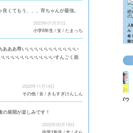
ゃ良くてもう、、、宵ちゃんが最強。
2023年01月31日
人
小学5年生
/
女
/
たまっち
ル
命
狼
ああああ尊いいいいいいいいいいいい
いいいいいいいいいいいいすんごく面
2022年11月14日
その他
/
女
/
きもすぎけんしん
KZ高校生編、つ
ゴールデンウィ
今月の壁紙ダウ
【ちいか
いに始動！ 限
ークにいっき読
ンロード
い鳥文庫
後の展開が楽しみです！
定特典＆ヒミツ
み！ 青い鳥文
あお文庫
の参加企画も!?
庫の名作「電子
対象作品
2022年03月19日
合本版」おすす
介！
め
中学1年生
/
女
/
そら