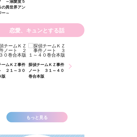
恋愛、キュンとする話
ひな
Ｚ事件
探偵チームＫＺ事件
探偵チームＫＺ事件
２）
～３０
ノート ３１～４０
ノート １１～２０
巻合本版
巻合本版
いきなりお姫さまに
なっちゃいまし
た！？ ～溺愛度５
００％の異世界アン
ソロジー～
もっと見る