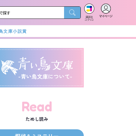
マイページ
講談社
コクリコ
鳥文庫小説賞
-青い鳥文庫について-
Read
ためし読み