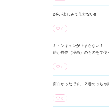
2巻が楽しみで仕方ない!!
0
キュンキュンが止まらない！
絵が原作（漫画）のものをで使
族館
悪役なんて、ご
トモダチデスゲ
世にもふしぎな
0
めんです！
ーム 昨日の友
ＳＣＰガチャ！
（１）
は今日の敵
（１） かわい
い猫にご用心
面白かったです。２巻めっちゃ
0