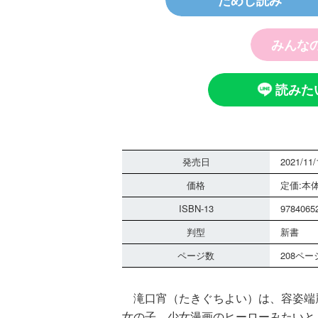
ためし読み
みんな
探偵チー
ノート 
霊は知っ
読みた
発売日
2021/11/
価格
定価:本体
ISBN-13
9784065
黒魔女さ
判型
新書
さん！？
ページ数
208ペー
組 黒魔
る！！（
滝口宵（たきぐちよい）は、容姿端
女の子。少女漫画のヒーローみたいと