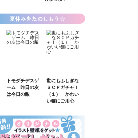
夏休みをたのしもう☆
デスゲ
世にもふしぎな
カラフルピーチ
長浜高校水族館
日の友
ＳＣＰガチャ！
はちゃめちゃ事
部！
敵
（１） かわい
件簿
い猫にご用心