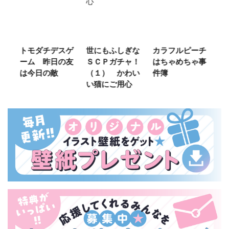
ご
トモダチデスゲ
世にもふしぎな
カラフルピーチ
長
ーム 昨日の友
ＳＣＰガチャ！
はちゃめちゃ事
部
は今日の敵
（１） かわい
件簿
い猫にご用心