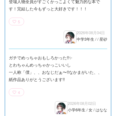
登場人物全員がすごくかっこよくて魅力的な本で
す！完結した今もずっと大好きです！！！
5
2026年08月04日
中学3年生
/
/
星砂
ガチでめっちゃおもしろかった!!✨️
とわちゃんめっちゃかっこいいし
一人称「僕」、、おなじだぁ〜!!なかまがいた、、
紙作品ありがとうございます!!
4
2026年08月02日
小学6年生
/
女
/
はなな