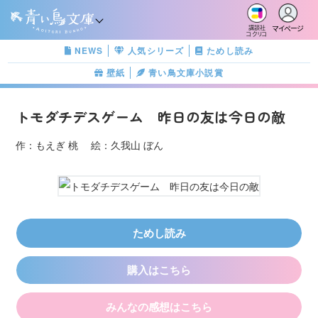
マイページ
講談社
コクリコ
NEWS
人気シリーズ
ためし読み
壁紙
青い鳥文庫小説賞
トモダチデスゲーム 昨日の友は今日の敵
作：もえぎ 桃 絵：久我山 ぼん
ためし読み
購入はこちら
みんなの感想はこちら