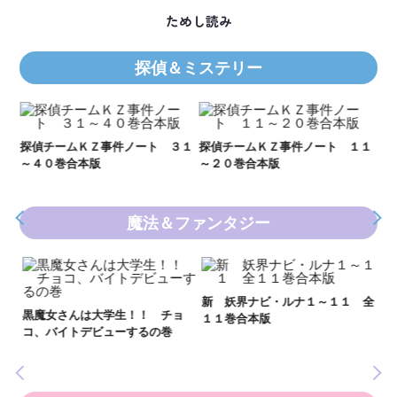
ためし読み
探偵＆ミステリー
Ｋ
数
２１
探偵チームＫＺ事件ノート ３１
探偵チームＫＺ事件ノート １１
～４０巻合本版
～２０巻合本版
魔法＆ファンタジー
妖
全
新 妖界ナビ・ルナ１～１１ 全
黒魔女さんは大学生！！ チョ
１１巻合本版
いま
コ、バイトデビューするの巻
の異