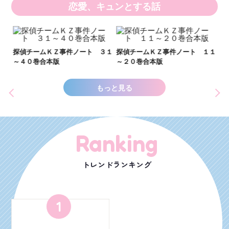
恋愛、キュンとする話
い
し
２１
探偵チームＫＺ事件ノート ３１
探偵チームＫＺ事件ノート １１
世
～４０巻合本版
～２０巻合本版
もっと見る
Ranking
トレンドランキング
1