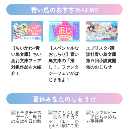
青い鳥のおすすめNEWS
ウ
【ちいかわ×青
【スペシャルな
エブリスタ×講
【
い鳥文庫】ちい
おしらせ】青い
談社青い鳥文庫
女
あお文庫フェア
鳥文庫の「推
第９回小説賞開
る
対象作品を大紹
し！」ファンタ
催のおしらせ
ミ
介！
ジーフェアがは
じまるよ！
夏休みをたのしもう☆