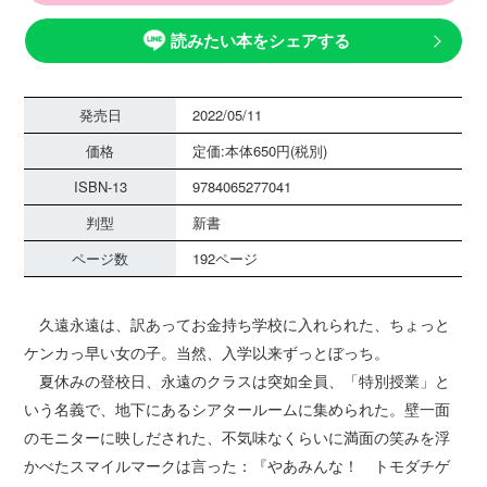
読みたい本をシェアする
発売日
2022/05/11
価格
定価:本体650円(税別)
ISBN-13
9784065277041
判型
新書
ページ数
192ページ
久遠永遠は、訳あってお金持ち学校に入れられた、ちょっと
ケンカっ早い女の子。当然、入学以来ずっとぼっち。
夏休みの登校日、永遠のクラスは突如全員、「特別授業」と
いう名義で、地下にあるシアタールームに集められた。壁一面
のモニターに映しだされた、不気味なくらいに満面の笑みを浮
かべたスマイルマークは言った：『やあみんな！ トモダチゲ