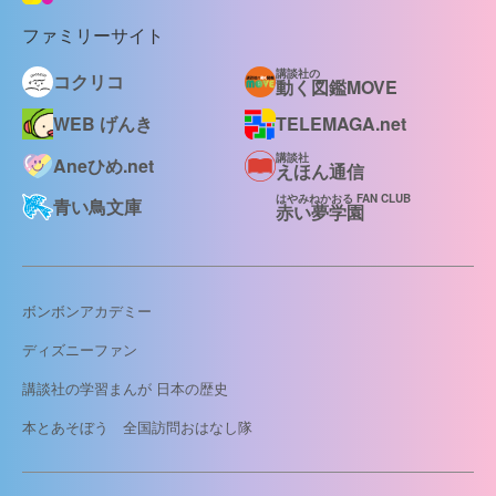
ファミリーサイト
講談社の
コクリコ
動く図鑑MOVE
WEB げんき
TELEMAGA.net
講談社
Aneひめ.net
えほん通信
はやみねかおる FAN CLUB
青い鳥文庫
赤い夢学園
ボンボンアカデミー
ディズニーファン
講談社の学習まんが 日本の歴史
本とあそぼう 全国訪問おはなし隊