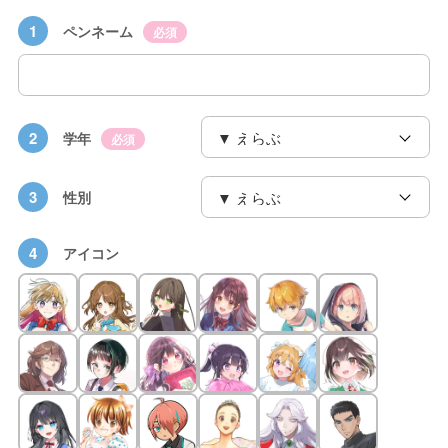
1
ペンネーム
必須
2
学年
必須
3
性別
4
アイコン