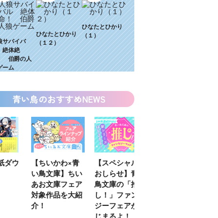
ひなたとひかり
ひなたとひかり
（１）
狼サバイバ
（１２）
 絶体絶
！ 伯爵の人
ゲーム
青い鳥のおすすめNEWS
わ×青
【スペシャルな
エブリスタ×講
【速報】『黒魔
】ちい
おしらせ】青い
談社青い鳥文庫
女さんが通
フェア
鳥文庫の「推
第９回小説賞開
る‼』ついにコ
を大紹
し！」ファンタ
催のおしらせ
ミカライズ！
ジーフェアがは
じまるよ！