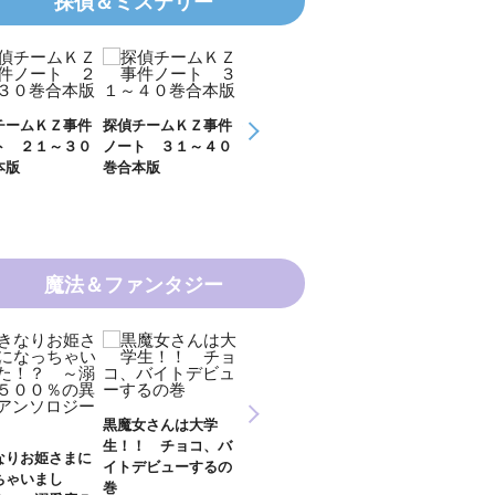
探偵＆ミステリー
探偵チームＫＺ事件
探偵チームＫＺ事件
ＫＺ’ Ｕｐｐｅｒ
ＫＺ’ Ｕ
ノート ３１～４０
ノート １１～２０
Ｆｉｌｅ 数学者
Ｆｉｌｅ
巻合本版
巻合本版
の夏
開ける手
魔法＆ファンタジー
新 妖界ナビ・ルナ
黒魔女さんは大学
妖界ナビ・ルナ１～
妖界ナビ
１～１１ 全１１巻
生！！ チョコ、バ
９＋番外編 全１０
外編 猫
合本版
イトデビューするの
巻合本版
【電子オ
巻