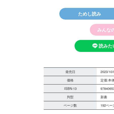
ためし読み
探偵チー
ノート 
霊は知っ
みんな
読みた
発売日
2023/10/
価格
定価:本体
黒魔女さ
さん！？
ISBN-13
9784065
組 黒魔
判型
る！！（
新書
ページ数
192ペー