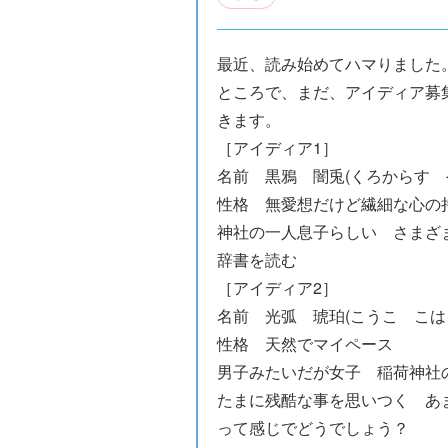
最近、読み始めてハマりました
ところで、まだ、アイディア募
きます。
［アイディア1］
名前 黒鴉 闇兎(くろからす 
性格 無愛想だけど繊細な心の
神社の一人息子らしい さまざ
辞書を読む
［アイディア2］
名前 光弧 琥珀(こうこ こは
性格 天然でマイペース
男子みたいだが女子 稲荷神社
たまに残酷な事を思いつく あ
って感じでどうでしょう？