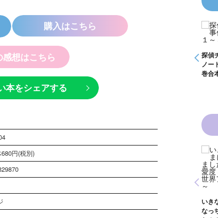
購入はこちら
ムＫＺ事件
怪盗クイーンはサー
つぶやく死
カスがお好き ゲー
ている
ムブック
探偵チームＫＺ事件
探偵チームＫＺ事件
の感想はこちら
ノート １～１０巻
ノート ２１～３０
合本版
巻合本版
い本をシェアする
04
680円(税別)
んは白魔女
黒魔女さんと恋の魔
 ６年１
法 ６年１組 黒魔
329870
女さんが通
女さんが通る！！
青い鳥文庫版 獣の
１８）
（１７）
奏者１～８ 全８巻
合本版
ジ
いきなりお姫さまに
なっちゃいまし