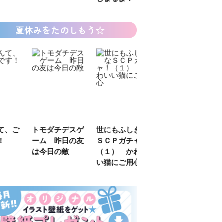
夏休みをたのしもう☆
デスゲ
世にもふしぎな
カラフルピーチ
長浜高校水族館
日の友
ＳＣＰガチャ！
はちゃめちゃ事
部！
敵
（１） かわい
件簿
い猫にご用心