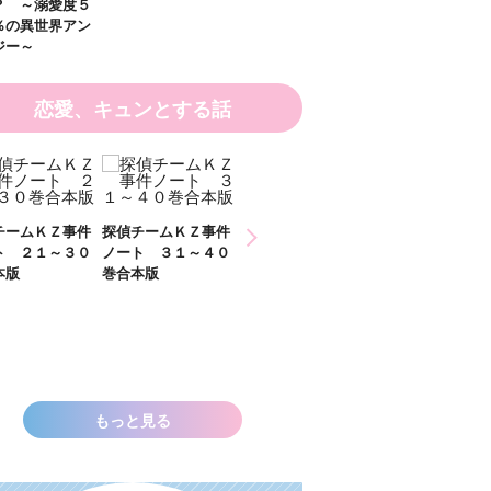
恋愛、キュンとする話
ひなた
件
探偵チームＫＺ事件
探偵チームＫＺ事件
２）
０
ノート ３１～４０
ノート １１～２０
巻合本版
巻合本版
いきなりお姫さまに
なっちゃいまし
た！？ ～溺愛度５
００％の異世界アン
ソロジー～
もっと見る