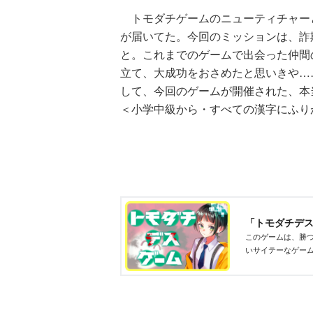
トモダチゲームのニューティチャー
が届いてた。今回のミッションは、詐
と。これまでのゲームで出会った仲間
立て、大成功をおさめたと思いきや…
して、今回のゲームが開催された、本
＜小学中級から・すべての漢字にふり
ひなた
（９）
「トモダチデ
このゲームは、勝
いサイテーなゲー
め、果敢に挑む！