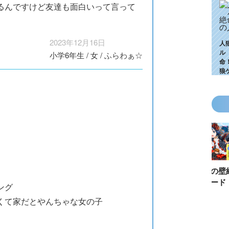
るんですけど友達も面白いって言って
2023年12月16日
人
ル
小学6年生
/
女
/
ふらわぁ☆
命
狼
KZ高校生編、つ
ゴールデンウィ
今月の壁紙ダウ
【ちいか
いに始動！ 限
ークにいっき読
ンロード
い鳥文庫
ング
定特典＆ヒミツ
み！ 青い鳥文
あお文庫
くて家だとやんちゃな女の子
の参加企画も!?
庫の名作「電子
対象作品
合本版」おすす
介！
め