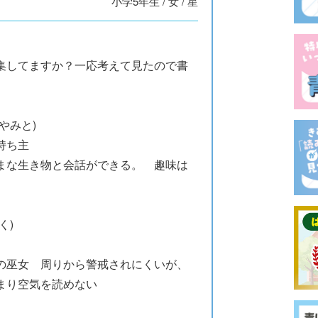
小学5年生
/
女
/
星
。
集してますか？一応考えて見たので書
やみと)
持ち主
まな生き物と会話ができる。 趣味は
く)
の巫女 周りから警戒されにくいが、
まり空気を読めない