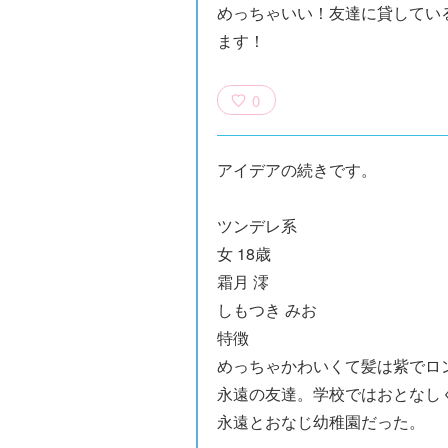
めっちゃいい！友達に貸してい
ます！
0
アイデアの続きです。
ツンデレ系
女 18歳
霜月 澪
しもつき みお
×青
【スペシャルな
エブリスタ×講
【速報】『黒魔
特徴
ちい
おしらせ】青い
談社青い鳥文庫
女さんが通
めっちゃかわいくて髪は紫でロ
ェア
鳥文庫の「推
第９回小説賞開
る‼』ついにコ
永遠の友達。学校ではおとなし
大紹
し！」ファンタ
催のおしらせ
ミカライズ！
永遠とおなじ幼稚園だった。
ジーフェアがは
じまるよ！