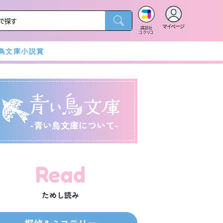
マイページ
講談社
コクリコ
鳥文庫小説賞
-青い鳥文庫について-
Read
ためし読み