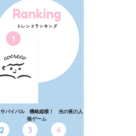
Ranking
トレンドランキング
1
狼サバイバル 機略縦横！ 光の夜の人
狼ゲーム
2
3
4