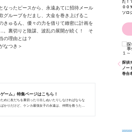
た！？ ～溺愛度５
００％の異世界アン
となったピースから、永遠あてに招待メール
ソロジー～
欺グループをだまし、大金を巻き上げるこ
のきゅるん、優々の力を借りて緻密に計画を
…。裏切りと陰謀、波乱の展開が続く！ そ
当の理由とは？
がなつき＞
とひかり
かわいく（なく）て
ごめん お悩み相談
ＢＯＯＫ
探偵チームＫＺ事件
探偵チームＫＺ事
ノート １～１０巻
ノート ２１～３
合本版
巻合本版
スゲーム」特集ページはこちら！
つために友だちを裏切ったり出しぬいたりしなければならな
ムばかりだけど、ケンカ最強女子の永遠は、仲間を救うた