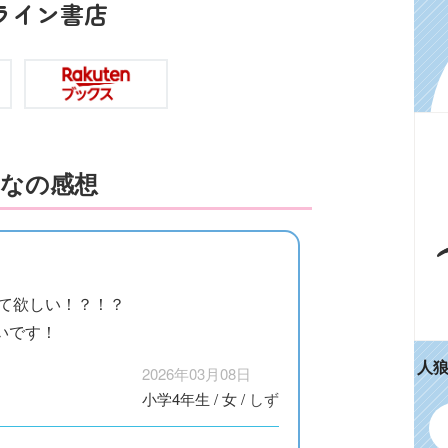
ライン書店
なの感想
出て欲しい！？！？
いです！
人
2026年03月08日
小学4年生
/
女
/
しず