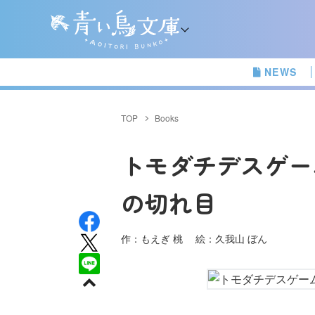
NEWS
TOP
Books
トモダチデスゲー
の切れ目
作：もえぎ 桃 絵：久我山 ぼん