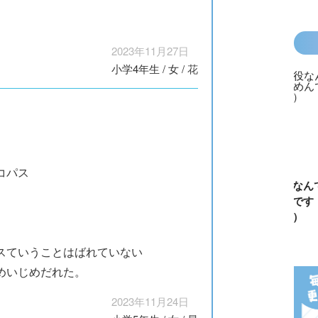
2023年11月27日
小学4年生
/
女
/
花
コパス
カラフルピーチ
長浜高校水族館
悪役なんて、ご
トモダチ
はちゃめちゃ事
部！
めんです！
ーム 昨
件簿
（１）
は今日の
スていうことはばれていない
めいじめだれた。
2023年11月24日