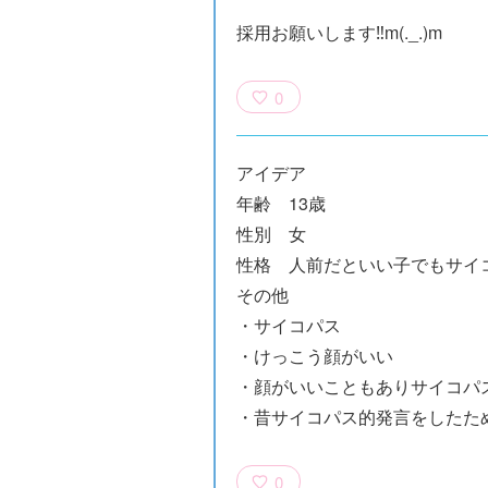
採用お願いします‼️m(._.)m
0
アイデア
年齢 13歳
性別 女
性格 人前だといい子でもサイ
族館
悪役なんて、ご
トモダチデスゲ
世にもふしぎな
その他
めんです！
ーム 昨日の友
ＳＣＰガチャ！
・サイコパス
（１）
は今日の敵
（１） かわい
・けっこう顔がいい
い猫にご用心
・顔がいいこともありサイコパ
・昔サイコパス的発言をしたた
0