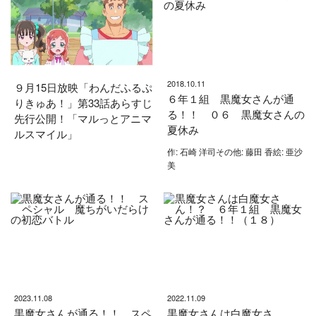
2018.10.11
９月15日放映「わんだふるぷ
６年１組 黒魔女さんが通
りきゅあ！」第33話あらすじ
る！！ ０６ 黒魔女さんの
先行公開！「マルっとアニマ
夏休み
ルスマイル」
作: 石崎 洋司その他: 藤田 香絵: 亜沙
美
2023.11.08
2022.11.09
黒魔女さんが通る！！ スペ
黒魔女さんは白魔女さ