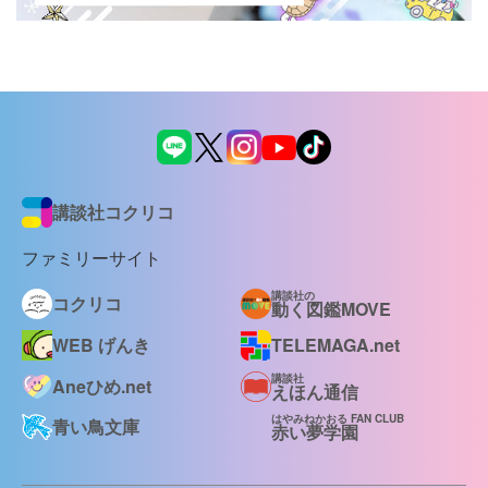
講談社コクリコ
ファミリーサイト
講談社の
コクリコ
動く図鑑MOVE
WEB げんき
TELEMAGA.net
講談社
Aneひめ.net
えほん通信
はやみねかおる FAN CLUB
青い鳥文庫
赤い夢学園