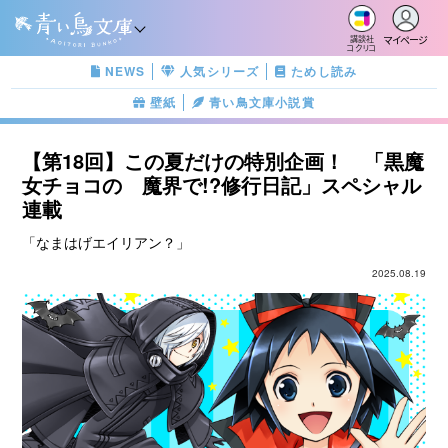
マイページ
講談社
コクリコ
NEWS
人気シリーズ
ためし読み
壁紙
青い鳥文庫小説賞
【第18回】この夏だけの特別企画！ 「黒魔
女チョコの 魔界で!?修行日記」スペシャル
連載
「なまはげエイリアン？」
2025.08.19