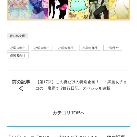
青い鳥文庫
小学３年生
小学４年生
小学５年生
小学６年生
中学生〜
保護者向け
前の記事
【第17回】この夏だけの特別企画！ 「黒魔女チョ
コの 魔界で!?修行日記」スペシャル連載
カテゴリ
TOPへ