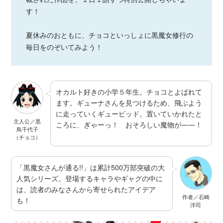
す！
夏休みのおともに、チョコといっしょに黒魔女修行の
毎日をのぞいてみよう！
オカルト好きの小学５年生。チョコとよばれて
ます。ギューナさんを見つけるため、飛ぶよう
に走っていくギュービッド。置いていかれたと
主人公／黒
ころに、ぎゃーっ！ おそろしい魔物が――！
鳥千代子
（チョコ）
「黒魔女さんが通る!!」は累計500万部突破の大
人気シリーズ。登場するキャラやギャグの中に
は、読者のみなさんから寄せられたアイデア
作者／石崎
も！
洋司