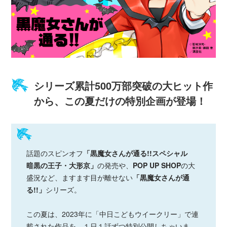
シリーズ累計500万部突破の大ヒット作
から、この夏だけの特別企画が登場！
話題のスピンオフ
「黒魔女さんが通る!!スペシャル
暗黒の王子・大形京」
の発売や、
POP UP SHOP
の大
盛況など、ますます目が離せない
「黒魔女さんが通
る!!」
シリーズ。
この夏は、2023年に「中日こどもウイークリー」で連
載された作品を、１日１話ずつ特別公開しちゃいま