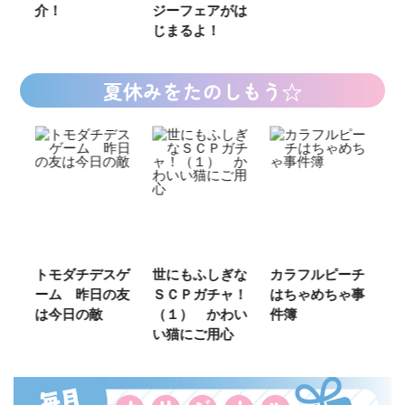
介！
ジーフェアがは
じまるよ！
夏休みをたのしもう☆
ご
トモダチデスゲ
世にもふしぎな
カラフルピーチ
長
ーム 昨日の友
ＳＣＰガチャ！
はちゃめちゃ事
部
は今日の敵
（１） かわい
件簿
い猫にご用心