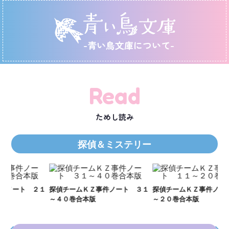
-青い鳥文庫について-
Read
ためし読み
探偵＆ミステリー
Ｋ
数
２１
探偵チームＫＺ事件ノート ３１
探偵チームＫＺ事件ノート １１
～４０巻合本版
～２０巻合本版