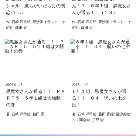
シャル 魔ちがいだらけの初
ん！？ ６年１組 黒魔女さ
恋バトル
んが通る！！（１８）
作: 石崎 洋司絵: 亜沙美イラスト・そ
作: 石崎 洋司絵: 亜沙美イラスト・そ
の他: 藤田 香
の他: 藤田 香
2007.01.16
2017.11.10
黒魔女さんが通る！！ ＰＡ
６年１組 黒魔女さんが通
ＲＴ５ ５年１組は大騒動！
る！！ ０４ 呪いの七夕
の巻
姫！
著: 石崎 洋司絵: 藤田 香
著: 石崎 洋司絵: 藤田 香絵: 亜沙美絵:
Ｋ２商会絵: 戸部 淑