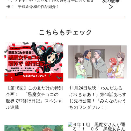
次の記事
「ナゾトキ」や「スリル」が大好きな子におくる３
冊！ 平成＆令和の作品紹介！
こちらもチェック
【第18回】この夏だけの特別
11月24日放映「わんだふる
企画！ 「黒魔女チョコの
ぷりきゅあ！」第42話あらす
魔界で!?修行日記」スペシャ
じ先行公開！「みんなのおう
ル連載
ちのワンダフル！」