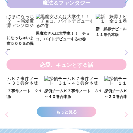
魔法＆ファンタジー
妖
全
新 妖界ナビ・ルナ１～１１ 全
黒魔女さんは大学生！！ チョ
１１巻合本版
いま
コ、バイトデビューするの巻
の異
恋愛、キュンとする話
い
し
２１
探偵チームＫＺ事件ノート ３１
探偵チームＫＺ事件ノート １１
世
～４０巻合本版
～２０巻合本版
もっと見る