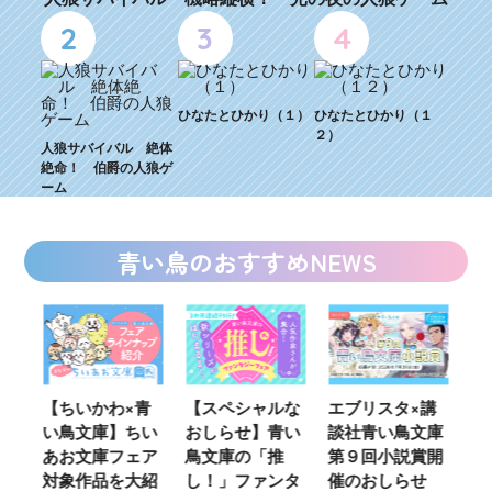
2
3
4
ひなたとひかり（１）
ひなたとひかり（１
２）
人狼サバイバル 絶体
絶命！ 伯爵の人狼ゲ
ーム
青い鳥のおすすめNEWS
ウ
【ちいかわ×青
【スペシャルな
エブリスタ×講
【
い鳥文庫】ちい
おしらせ】青い
談社青い鳥文庫
女
あお文庫フェア
鳥文庫の「推
第９回小説賞開
る
対象作品を大紹
し！」ファンタ
催のおしらせ
ミ