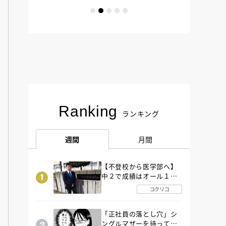
Ranking
ランキング
週間
月間
【不登校から医学部へ】
中２で成績はオール１
「昼夜逆転」したわが子
コクリコ
を”夜遊び”に連れ出した
母の気づき
「正社員の落とし穴」シ
ングルマザーを待ってい