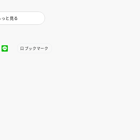
インセミナー 受賞作家
童文学新人賞】受賞作家と前
者が語る「絵本創作実践
員に聞く「児童文学創作セミ
5-10-31
もっと見る
ブックマーク