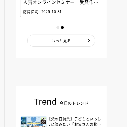
選考委
人賞オンラインセミナー 受賞作家
童文学
ナー」
と担当編集者が語る「絵本創作実践
員に聞
応募締切
2025-10-31
講座」
もっと見る
Trend
今日のトレンド
【父の日特集】子どもといっし
ょに読みたい「お父さんの物