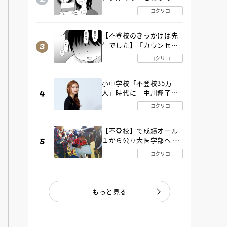
た“魔の２年間”【後編】
コクリコ
【不登校のきっかけは先
生でした】「カウンセリ
ングの時間」生徒の情報
コクリコ
をバラしたのは…《第２
話》
小中学校「不登校35万
人」時代に 中川翔子さ
んが審査委員長「不登校
コクリコ
生動画甲子園 2026」が開
催
【不登校】で成績オール
１から公立大医学部へ 中
２で起立性調節障害「治
コクリコ
るまで３年」の診断 その
とき母は
もっと見る