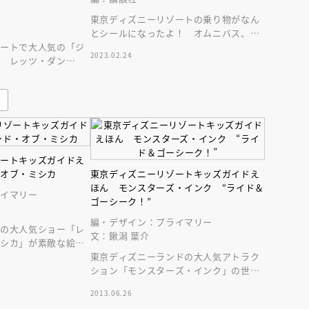
東京ディズニーリゾートの乗り物がなん
とシールになったよ！ オムニバス、ウ
ゾートで大人気の「ジ
エスタンリバー鉄道ほか魅力な乗り物が
2023.02.24
！ レッツ・ダン
いっぱい！
り付けがわかる絵本。
み
えほん通信
ゾートキッズガイドえ
・オブ・ミシカ
東京ディズニーリゾートキッズガイドえ
ほん モンスターズ・インク “ライド＆
ライマリー
ゴーシーク！”
編・デザイン：プライマリー
ーの大人気ショー「レ
文：鍬潟 葉介
ミシカ」が素敵な絵本
ョーの感動を絵本でも
東京ディズニーランドの大人気アトラク
ション「モンスターズ・インク」の世界
ンライン
会員限定
オンライン
が、わかりやすく１０倍楽しめる絵本に
2013.06.26
ブ配信中】講談社絵本新
アーカイブ配信中【第67回講
なりました！