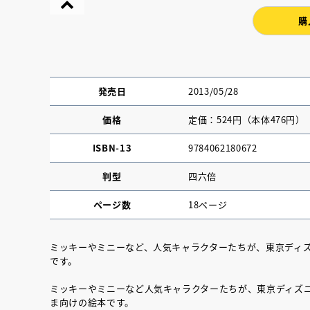
購
発売日
2013/05/28
価格
定価：524円（本体476円）
ISBN-13
9784062180672
判型
四六倍
ページ数
18ページ
『NO.６再会』
ミッキーやミニーなど、人気キャラクターたちが、東京ディ
イト ＃４ 20
です。
ミッキーやミニーなど人気キャラクターたちが、東京ディズ
2025.02.17
ま向けの絵本です。