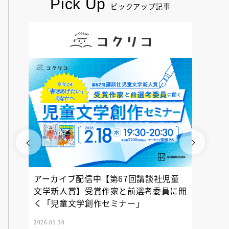
Pick Up
ピックアップ記事
アーカイブ配信中【第67回講談社児童
『神の
文学新人賞】受賞作家と前選考委員に聞
く「児童文学創作セミナー」
2026.01.30
2025.12.23