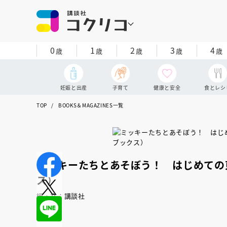
0
1
2
3
4
歳
歳
歳
歳
歳
妊娠と出産
子育て
健康と安全
食とレシ
TOP
BOOKS＆MAGAZINES一覧
ミッキーたちとあそぼう！ はじめての
ス）
編・文：講談社