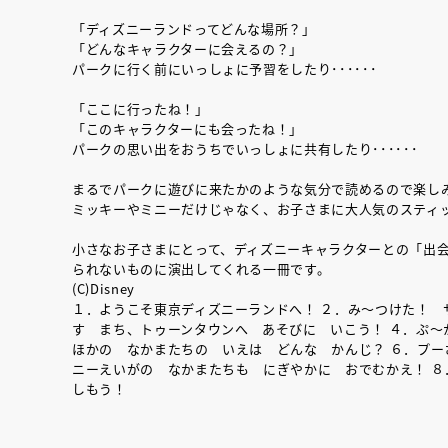
「ディズニーランドってどんな場所？」
「どんなキャラクターに会えるの？」
パークに行く前にいっしょに予習をしたり･･････
「ここに行ったね！」
「このキャラクターにも会ったね！」
パークの思い出をおうちでいっしょに共有したり･･････
まるでパークに遊びに来たかのような気分で読めるので楽し
ミッキーやミニーだけじゃなく、お子さまに大人気のスティ
小さなお子さまにとって、ディズニーキャラクターとの「出
られないものに演出してくれる一冊です。
(C)Disney
１．ようこそ東京ディズニーランドへ！ ２．み～つけた！ 
す まち、トゥーンタウンへ あそびに いこう！ ４．ぷ～
ほかの なかまたちの いえは どんな かんじ？ ６．プー
ニーえいがの なかまたちも にぎやかに おでむかえ！ 
しもう！