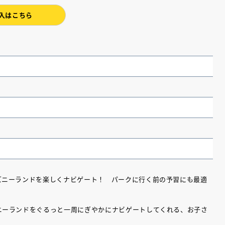
入はこちら
（あさのあつこ）特設サ
フリースクールという選択
ズニーランドを楽しくナビゲート！ パークに行く前の予習にも最適
26年９月30日発売決定！
ニーランドをぐるっと一周にぎやかにナビゲートしてくれる、お子さ
2026.03.31