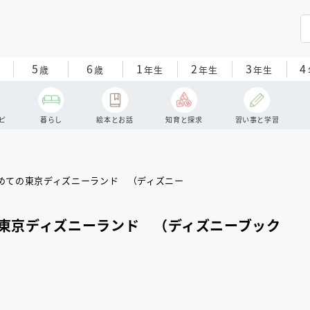
5
6
1
2
3
4
歳
歳
年生
年生
年生
ピ
暮らし
絵本とお話
知育と探求
習い事と学習
東京ディズニーランド （ディズニーブック