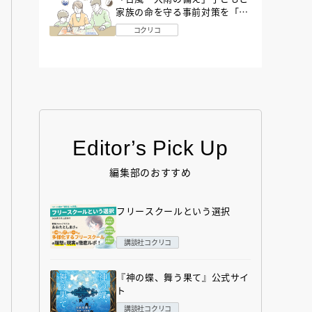
家族の命を守る事前対策を「防
災アドバイザー」が解説
コクリコ
Editor’s Pick Up
編集部のおすすめ
フリースクールという選択
講談社コクリコ
『神の蝶、舞う果て』公式サイ
ト
講談社コクリコ