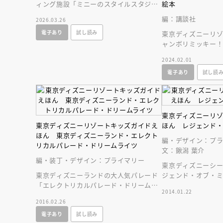
ィング施設「ミニーのスタイルスタジ
絵本
オ」がおしゃれで可愛い特別な写真を使
編：講談社
2026.03.26
ったガイド絵本に！
電子あり
試し読み
東京ディズニーリ
ャンボリミッキー
ス！」の歌詞や振
2024.02.01
歌って踊ろう！
電子あり
試し読
東京ディズニーリ
東京ディズニーリゾートキッズガイドえ
ほん レジェンド
ほん 東京ディズニーランド・エレクト
編・デザイン：プ
リカルパレード・ドリームライツ
文：鍬潟 葉介
編・装丁・デザイン：プライマリー
東京ディズニーシ
東京ディズニーランドの大人気パレード
ジェンド・オブ・
「エレクトリカルパレード・ドリームラ
になりました。シ
2014.01.22
イツ」が綺麗な写真で綴られた素敵な絵
味わえます！
会員限定
オ
2016.02.26
本になりました。
【アーカイ
電子あり
試し読み