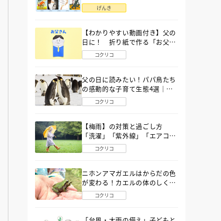
語」６選
げんき
【わかりやすい動画付き】父の
日に！ 折り紙で作る「お父さ
ん」の簡単な折り方
コクリコ
父の日に読みたい！パパ鳥たち
の感動的な子育て生態4選｜図
鑑MOVE
コクリコ
【梅雨】の対策と過ごし方
「洗濯」「紫外線」「エアコ
ン」「ゲリラ豪雨」…〔気象予
コクリコ
報士が完全ガイド〕
ニホンアマガエルはからだの色
が変わる！カエルの体のしくみ
から両生類の特ちょうまで図鑑
コクリコ
MOVEが解説！
「台風・大雨の備え」子どもと