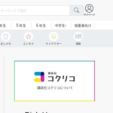
マイページ
5
6
中学生~
保護者向け
年生
年生
年生
おしゃれ
エンタメ
キャラクター
漫画