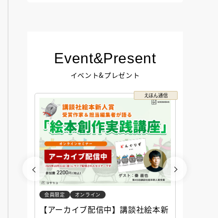
Event&Present
イベント&プレゼント
コクリコ
えほん通信
会員限定
オンライン
会員限定
談社児
【アーカイブ配信中】講談社絵本新
アーカ