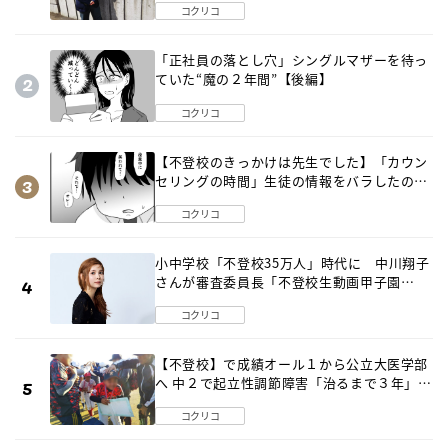
コクリコ
「正社員の落とし穴」シングルマザーを待っ
ていた“魔の２年間”【後編】
コクリコ
【不登校のきっかけは先生でした】「カウン
セリングの時間」生徒の情報をバラしたの
は…《第２話》
コクリコ
小中学校「不登校35万人」時代に 中川翔子
さんが審査委員長「不登校生動画甲子園
2026」が開催
コクリコ
【不登校】で成績オール１から公立大医学部
へ 中２で起立性調節障害「治るまで３年」の
診断 そのとき母は
コクリコ