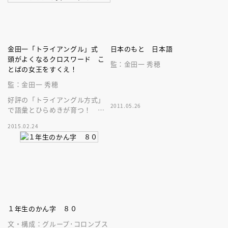
金田一「トライアングル」式
日本のもと 日本語
頭がよくなるクロスワード こ
監：金田一 秀穂
とばの女王をすくえ！
監：金田一 秀穂
好評の「トライアングル方式」
2011.05.26
で語彙とひらめきが育つ！ 楽
しみながら辞書引き学習の準備
2015.02.24
もできる１・２年生向けクロス
ワード決定版
１年生のかん字 ８０
文・構成：グループ･コロンブス