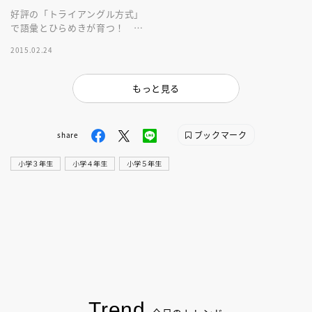
好評の「トライアングル方式」
で語彙とひらめきが育つ！ 楽
しみながら辞書引き学習の準備
2015.02.24
もできる１・２年生向けクロス
ワード決定版
もっと見る
ブックマーク
share
小学３年生
小学４年生
小学５年生
Trend