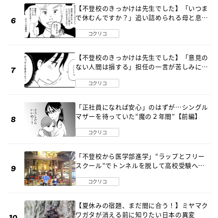
【不登校のきっかけは先生でした】「いつま
で休むんですか？」追い詰められる母と息子
《第６話》
コクリコ
【不登校のきっかけは先生でした】「意見の
ない人間は損する」担任の一言が苦しみに…
《第１話》
コクリコ
「正社員になれば安心」のはずが…シングル
マザーを待っていた“魔の２年間”【前編】
コクリコ
「不登校から医学部進学」“ラップとフリー
スクール”でトンネルを脱して高校受験へ
〔元野球少年の実話〕
コクリコ
【夏休みの宿題、まだ間に合う！】ミヤマク
ワガタが消える前に知りたい日本の異変