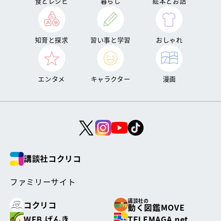
食とレシピ
暮らし
絵本とお話
知育と探求
習い事と学習
おしゃれ
エンタメ
キャラクター
漫画
講談社コクリコ
ファミリーサイト
講談社の
コクリコ
動く図鑑MOVE
WEB げんき
TELEMAGA.net