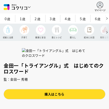
マイページ
0
1
2
3
4
5
6
歳
歳
歳
歳
歳
歳
歳
妊娠と出産
子育て
健康と安全
食とレシピ
暮らし
絵本とお話
知育と探
金田一「トライアングル」式 はじめてのク
ロスワード
監：金田一 秀穂
購入はこちら