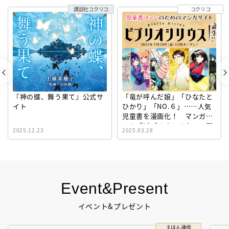
講談社コクリコ
コクリコ
『神の蝶、舞う果て』公式サ
「竜が呼んだ娘」「ひなたと
イト
ひかり」「NO.６」……人気
児童書を漫画化！ マンガサ
イト『ビブリオシリウス』誕
2025.12.23
2025.03.28
生！
Event&Present
イベント&プレゼント
えほん通信