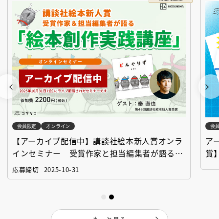
会員限定
オンライン
会
【アーカイブ配信中】講談社絵本新人賞オンラ
ア
インセミナー 受賞作家と担当編集者が語る
賞
「絵本創作実践講座」
作
応募締切
2025-10-31