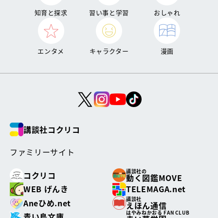
知育と探求
習い事と学習
おしゃれ
エンタメ
キャラクター
漫画
講談社コクリコ
ファミリーサイト
講談社の
コクリコ
動く図鑑MOVE
WEB げんき
TELEMAGA.net
講談社
Aneひめ.net
えほん通信
はやみねかおる FAN CLUB
青い鳥文庫