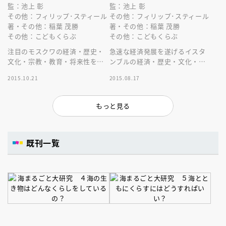
監：池上 彰
監：池上 彰
その他：フィリップ･スティール
その他：フィリップ･スティール
著・その他：稲葉 茂勝
著・その他：稲葉 茂勝
その他：こどもくらぶ
その他：こどもくらぶ
注目のモスクワの経済・歴史・
急速な経済発展を遂げるイスタ
文化・宗教・教育・将来性をわ
ンブルの経済・歴史・文化・宗
かりやすく解説。全カラー。総
教・教育・将来性をわかりやす
2015.10.21
2015.08.17
ルビ。写真やデータ多数掲載。
く解説。全カラー。写真やデー
タを多数掲載
もっと見る
既刊一覧