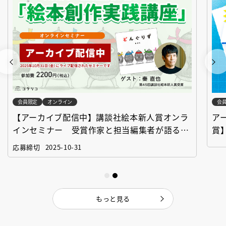
会員限定
オンライン
会
【アーカイブ配信中】講談社絵本新人賞オンラ
ア
インセミナー 受賞作家と担当編集者が語る
賞
「絵本創作実践講座」
作
応募締切
2025-10-31
もっと見る