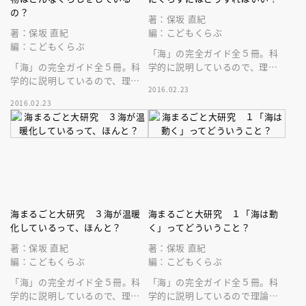
の？
著：保坂 直紀
著：保坂 直紀
編：こどもくらぶ
編：こどもくらぶ
「海」の完全ガイド全５冊。科
「海」の完全ガイド全５冊。科
学的に説明しているので、理論
学的に説明しているので、理論
を理解できます。５巻は「海と
2016.02.23
を理解できます。４巻は「生き
くらし」。津波、地震、海の汚
2016.02.23
もの」。イルカ、マグロ、サン
染など
ゴ礁の生態
海まるごと大研究 ３海が温暖
海まるごと大研究 １「海は動
化しているって、ほんと？
く」ってどういうこと？
著：保坂 直紀
著：保坂 直紀
編：こどもくらぶ
編：こどもくらぶ
「海」の完全ガイド全５冊。科
「海」の完全ガイド全５冊。科
学的に説明しているので、理論
学的に説明しているので理論か