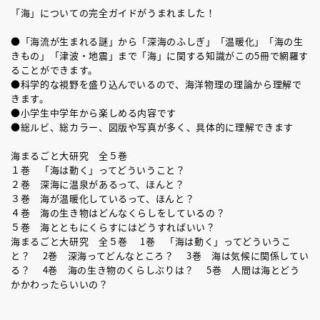
「海」についての完全ガイドがうまれました！
●「海流が生まれる謎」から「深海のふしぎ」「温暖化」「海の生
きもの」「津波・地震」まで「海」に関する知識がこの5冊で網羅す
ることができます。
●科学的な視野を盛り込んでいるので、海洋物理の理論から理解で
きます。
●小学生中学年から楽しめる内容です
●総ルビ、総カラー、図版や写真が多く、具体的に理解できます
海まるごと大研究 全５巻
１巻 「海は動く」ってどういうこと？
２巻 深海に温泉があるって、ほんと？
３巻 海が温暖化しているって、ほんと？
４巻 海の生き物はどんなくらしをしているの？
５巻 海とともにくらすにはどうすればいい？
海まるごと大研究 全５巻 1巻 「海は動く」ってどういうこ
と？ 2巻 深海ってどんなところ？ 3巻 海は気候に関係してい
る？ 4巻 海の生き物のくらしぶりは？ 5巻 人間は海とどう
かかわったらいいの？