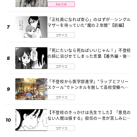
Aneひめ
「正社員になれば安心」のはずが…シングル
マザーを待っていた“魔の２年間”【前編】
コクリコ
「死にたいなら死ねばいいじゃん！」不登校
の姉に浴びせてしまった言葉【番外編・後
編】
コクリコ
「不登校から医学部進学」“ラップとフリー
スクール”でトンネルを脱して高校受験へ
〔元野球少年の実話〕
コクリコ
【不登校のきっかけは先生でした】「意見の
ない人間は損する」担任の一言が苦しみに…
《第１話》
コクリコ