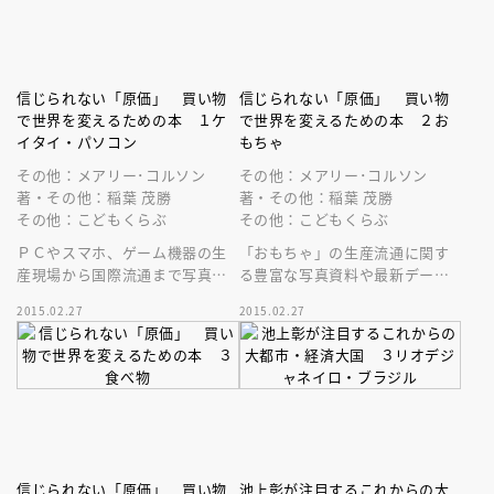
信じられない「原価」 買い物
信じられない「原価」 買い物
で世界を変えるための本 １ケ
で世界を変えるための本 ２お
イタイ・パソコン
もちゃ
その他：メアリー･コルソン
その他：メアリー･コルソン
著・その他：稲葉 茂勝
著・その他：稲葉 茂勝
その他：こどもくらぶ
その他：こどもくらぶ
ＰＣやスマホ、ゲーム機器の生
「おもちゃ」の生産流通に関す
産現場から国際流通まで写真資
る豊富な写真資料や最新データ
料や最新データを掲載。搾取
を掲載。搾取労働、環境破壊な
2015.02.27
2015.02.27
（児童）労働ネット中毒など国
ど社会問題を紹介。国際理解に
際理解に役立つ
役立ちます。
信じられない「原価」 買い物
池上彰が注目するこれからの大