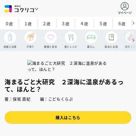
マイページ
0
1
2
3
4
5
6
歳
歳
歳
歳
歳
歳
歳
妊娠と出産
子育て
健康と安全
食とレシピ
暮らし
絵本とお話
知育と探
海まるごと大研究 ２深海に温泉があるっ
て、ほんと？
著：保坂 直紀 編：こどもくらぶ
購入はこちら