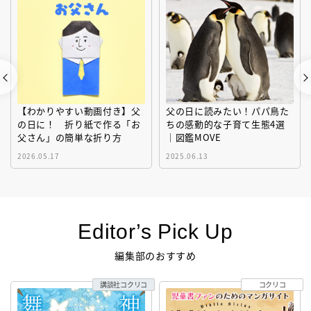
【わかりやすい動画付き】父
父の日に読みたい！パパ鳥た
の日に！ 折り紙で作る「お
ちの感動的な子育て生態4選
父さん」の簡単な折り方
｜図鑑MOVE
2026.05.17
2025.06.13
Editor’s Pick Up
編集部のおすすめ
講談社コクリコ
コクリコ