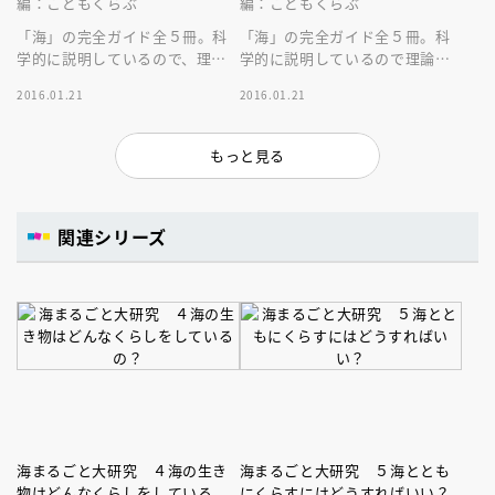
編：こどもくらぶ
編：こどもくらぶ
「海」の完全ガイド全５冊。科
「海」の完全ガイド全５冊。科
学的に説明しているので、理論
学的に説明しているので理論か
を理解できます。３巻は「気候
ら理解できます。波はどうやっ
2016.01.21
2016.01.21
変動」。地球温暖化や海の酸性
て生まれるの？１巻のテーマは
化を紹介。
「海流」です
もっと見る
関連シリーズ
海まるごと大研究 ４海の生き
海まるごと大研究 ５海ととも
物はどんなくらしをしている
にくらすにはどうすればいい？