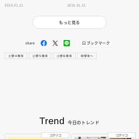
を理解できます。３巻は「気候
ら理解できます。波はどうやっ
2016.01.21
2016.01.21
変動」。地球温暖化や海の酸性
て生まれるの？１巻のテーマは
化を紹介。
「海流」です
もっと見る
ブックマーク
share
小学４年生
小学５年生
小学６年生
中学生〜
Trend
今日のトレンド
コクリコ
コクリコ