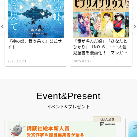
『神の蝶、舞う果て』公式サ
「竜が呼んだ娘」「ひなたと
イト
ひかり」「NO.６」……人気
児童書を漫画化！ マンガサ
イト『ビブリオシリウス』誕
2025.12.23
2025.03.28
生！
Event&Present
イベント&プレゼント
えほん通信