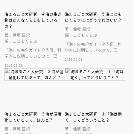
海まるごと大研究 ４海の生き
海まるごと大研究 ５海ととも
物はどんなくらしをしている
にくらすにはどうすればいい？
の？
著：保坂 直紀
著：保坂 直紀
編：こどもくらぶ
編：こどもくらぶ
「海」の完全ガイド全５冊。科
「海」の完全ガイド全５冊。科
学的に説明しているので、理論
学的に説明しているので、理論
を理解できます。５巻は「海と
2016.02.23
を理解できます。４巻は「生き
くらし」。津波、地震、海の汚
2016.02.23
もの」。イルカ、マグロ、サン
染など
ゴ礁の生態
海まるごと大研究 ３海が温暖
海まるごと大研究 １「海は動
化しているって、ほんと？
く」ってどういうこと？
著：保坂 直紀
著：保坂 直紀