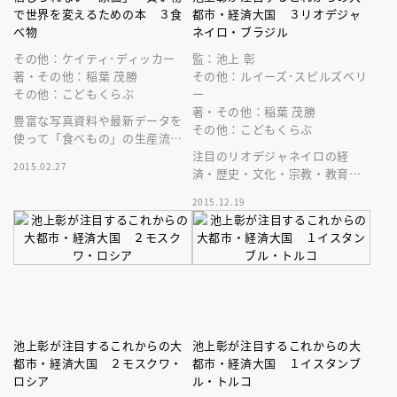
で世界を変えるための本 ３食
都市・経済大国 ３リオデジャ
べ物
ネイロ・ブラジル
その他：ケイティ･ディッカー
監：池上 彰
著・その他：稲葉 茂勝
その他：ルイーズ･スピルズベリ
その他：こどもくらぶ
ー
著・その他：稲葉 茂勝
豊富な写真資料や最新データを
その他：こどもくらぶ
使って「食べもの」の生産流通
に関する過酷な労働環境、肥満
注目のリオデジャネイロの経
2015.02.27
など社会問題を紹介。国際理解
済・歴史・文化・宗教・教育・
に役立ちます
将来性をわかりやすく解説。全
2015.12.19
カラー。総ルビ。写真やデータ
多数掲載。
池上彰が注目するこれからの大
池上彰が注目するこれからの大
都市・経済大国 ２モスクワ・
都市・経済大国 １イスタンブ
ロシア
ル・トルコ