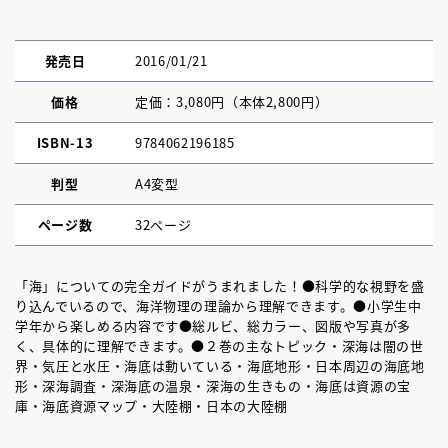
発売日
2016/01/21
価格
定価：3,080円（本体2,800円）
ISBN-13
9784062196185
判型
A4変型
ページ数
32ページ
「海」についての完全ガイドがうまれました！●科学的な視野を盛
り込んでいるので、海洋物理の理論から理解できます。●小学生中
学年から楽しめる内容です●総ルビ、総カラー、図版や写真が多
く、具体的に理解できます。●２巻の主なトピック・深海は闇の世
界・気圧と水圧・海底は動いている・海底地形・日本周辺の海底地
形・深海調査・深海底の温泉・深海の生きもの・海底は資源の宝
庫・海底資源マップ・大陸棚・日本の大陸棚