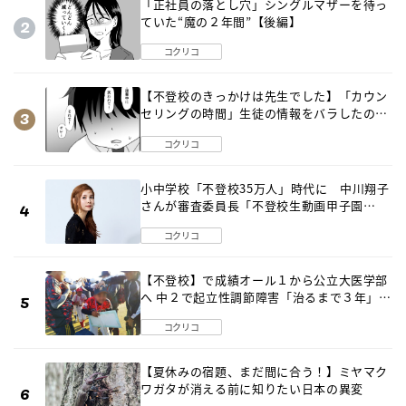
「正社員の落とし穴」シングルマザーを待っ
ていた“魔の２年間”【後編】
コクリコ
【不登校のきっかけは先生でした】「カウン
セリングの時間」生徒の情報をバラしたの
は…《第２話》
コクリコ
小中学校「不登校35万人」時代に 中川翔子
さんが審査委員長「不登校生動画甲子園
2026」が開催
コクリコ
【不登校】で成績オール１から公立大医学部
へ 中２で起立性調節障害「治るまで３年」の
診断 そのとき母は
コクリコ
【夏休みの宿題、まだ間に合う！】ミヤマク
ワガタが消える前に知りたい日本の異変