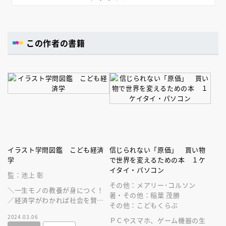
この作者の書籍
イラスト学問図鑑 こども経済
信じられない「原価」 買い物
学
で世界を変えるための本 １ケ
イタイ・パソコン
監：池上 彰
その他：メアリー･コルソン
＼一生モノの教養が身につく！
著・その他：稲葉 茂勝
／経済学がわかれば社会を賢く
その他：こどもくらぶ
生きる力が身につく。こどもか
2024.03.06
ら大人まで楽しめる１冊。
ＰＣやスマホ、ゲーム機器の生