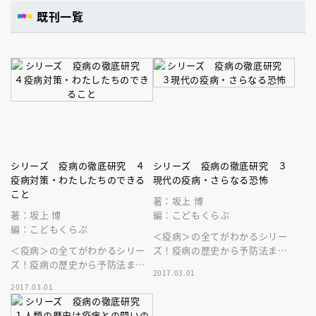
既刊一覧
シリーズ 疫病の徹底研究 ４
シリーズ 疫病の徹底研究 ３
疫病対策・わたしたちのできる
現代の疫病・さらなる恐怖
こと
著：坂上 博
著：坂上 博
編：こどもくらぶ
編：こどもくらぶ
＜疫病＞の全てがわかるシリー
＜疫病＞の全てがわかるシリー
ズ！疫病の歴史から予防法ま
ズ！疫病の歴史から予防法ま
で！３巻ではジカ熱、エボラ、
2017.03.01
で！４巻は、疫病の予防法につ
ＳＡＲＳなど新しい疫病の恐怖
2017.03.01
いて学校での実例を紹介！
と対策がわかる