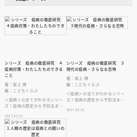
シリーズ 疫病の徹底研究 ４
シリーズ 疫病の徹底研究 ３
疫病対策・わたしたちのできる
現代の疫病・さらなる恐怖
こと
著：坂上 博
著：坂上 博
編：こどもくらぶ
編：こどもくらぶ
＜疫病＞の全てがわかるシリー
＜疫病＞の全てがわかるシリー
ズ！疫病の歴史から予防法ま
ズ！疫病の歴史から予防法ま
で！３巻ではジカ熱、エボラ、
2017.03.01
で！４巻は、疫病の予防法につ
ＳＡＲＳなど新しい疫病の恐怖
2017.03.01
いて学校での実例を紹介！
と対策がわかる