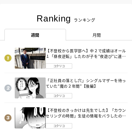
Ranking
ランキング
週間
月間
【不登校から医学部へ】中２で成績はオール
１「昼夜逆転」したわが子を”夜遊び”に連れ
出した母の気づき
コクリコ
「正社員の落とし穴」シングルマザーを待っ
ていた“魔の２年間”【後編】
コクリコ
【不登校のきっかけは先生でした】「カウン
セリングの時間」生徒の情報をバラしたの
は…《第２話》
コクリコ