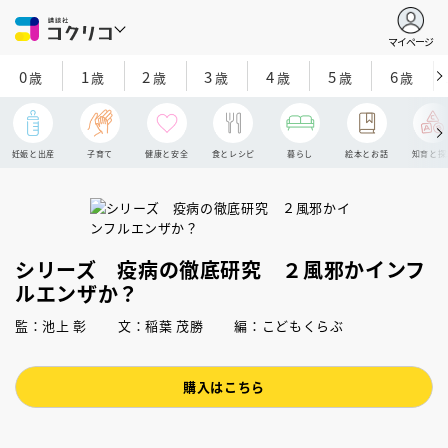
マイページ
0
1
2
3
4
5
6
歳
歳
歳
歳
歳
歳
歳
妊娠と出産
子育て
健康と安全
食とレシピ
暮らし
絵本とお話
知育と探
シリーズ 疫病の徹底研究 ２風邪かインフ
ルエンザか？
監：池上 彰 文：稲葉 茂勝 編：こどもくらぶ
購入はこちら