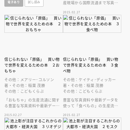
電子あり
試し読み
産現場から国際流通まで写真資
料や最新データを掲載。搾取
2015.02.27
（児童）労働ネット中毒など国
際理解に役立つ
信じられない「原価」 買い物
信じられない「原価」 買い物
で世界を変えるための本 ２お
で世界を変えるための本 ３食
もちゃ
べ物
その他：メアリー･コルソン
その他：ケイティ･ディッカー
著・その他：稲葉 茂勝
著・その他：稲葉 茂勝
その他：こどもくらぶ
その他：こどもくらぶ
「おもちゃ」の生産流通に関す
豊富な写真資料や最新データを
る豊富な写真資料や最新データ
使って「食べもの」の生産流通
を掲載。搾取労働、環境破壊な
に関する過酷な労働環境、肥満
2015.02.27
2015.02.27
ど社会問題を紹介。国際理解に
など社会問題を紹介。国際理解
役立ちます。
に役立ちます