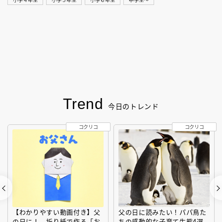
Trend
今日のトレンド
コクリコ
コクリコ
【わかりやすい動画付き】父
父の日に読みたい！パパ鳥た
の日に！ 折り紙で作る「お
ちの感動的な子育て生態4選