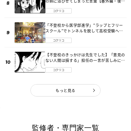
の姉に浴びせてしまった言葉【番外編・後
編】
コクリコ
「不登校から医学部進学」“ラップとフリー
スクール”でトンネルを脱して高校受験へ
〔元野球少年の実話〕
コクリコ
【不登校のきっかけは先生でした】「意見の
ない人間は損する」担任の一言が苦しみに…
《第１話》
コクリコ
もっと見る
監修者・専門家一覧