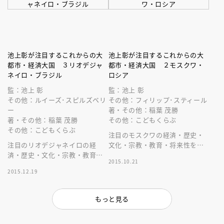
池上彰が注目するこれからの大
池上彰が注目するこれからの大
都市・経済大国 ３リオデジャ
都市・経済大国 ２モスクワ・
ネイロ・ブラジル
ロシア
監：池上 彰
監：池上 彰
その他：ルイーズ･スピルズベリ
その他：フィリップ･スティール
ー
著・その他：稲葉 茂勝
著・その他：稲葉 茂勝
その他：こどもくらぶ
その他：こどもくらぶ
注目のモスクワの経済・歴史・
注目のリオデジャネイロの経
文化・宗教・教育・将来性をわ
済・歴史・文化・宗教・教育・
かりやすく解説。全カラー。総
2015.10.21
将来性をわかりやすく解説。全
ルビ。写真やデータ多数掲載。
2015.12.19
カラー。総ルビ。写真やデータ
多数掲載。
もっと見る