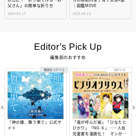
父さん」の簡単な折り方
｜図鑑MOVE
2026.05.17
2025.06.13
Editor’s Pick Up
編集部のおすすめ
講談社コクリコ
コクリコ
『神の蝶、舞う果て』公式サ
「竜が呼んだ娘」「ひなたと
イト
ひかり」「NO.６」……人気
児童書を漫画化！ マンガサ