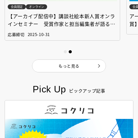
会員限定
オンライン
会
【アーカイブ配信中】講談社絵本新人賞オンラ
ア
インセミナー 受賞作家と担当編集者が語る
賞
「絵本創作実践講座」
作
応募締切
2025-10-31
もっと見る
Pick Up
ピックアップ記事