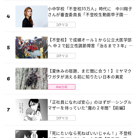
小中学校「不登校35万人」時代に 中川翔子
さんが審査委員長「不登校生動画甲子園
2026」が開催
コクリコ
【不登校】で成績オール１から公立大医学部
へ 中２で起立性調節障害「治るまで３年」の
診断 そのとき母は
コクリコ
【夏休みの宿題、まだ間に合う！】ミヤマク
ワガタが消える前に知りたい日本の異変
Aneひめ
「正社員になれば安心」のはずが…シングル
マザーを待っていた“魔の２年間”【前編】
コクリコ
「死にたいなら死ねばいいじゃん！」不登校