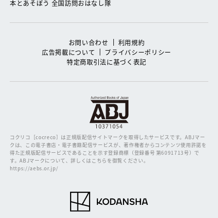
本とあそぼう 全国訪問おはなし隊
お問い合わせ
利用規約
広告掲載について
プライバシーポリシー
特定商取引法に基づく表記
コクリコ［cocreco］は正規版配信サイトマークを取得したサービスです。
ABJマー
クは、この電子書店・電子書籍配信サービスが、著作権者からコンテンツ使用許諾を
得た正規版配信サービスであることを示す登録商標（登録番号 第6091713号）で
す。ABJマークについて、詳しくはこちらを御覧ください。
https://aebs.or.jp/