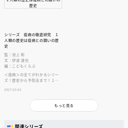
シリーズ 疫病の徹底研究 １
人類の歴史は疫病との闘いの歴
史
監：池上 彰
文：伊波 達也
編：こどもくらぶ
＜疫病＞の全てがわかるシリー
ズ！歴史から予防法まで！１巻
ではペスト、コレラなど恐ろし
2017.03.01
い疫病と人類の歴史を詳しく理
解できます！
もっと見る
関連シリーズ