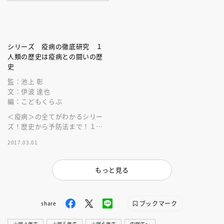
シリーズ 疫病の徹底研究 １
人類の歴史は疫病との闘いの歴
史
監：池上 彰
文：伊波 達也
編：こどもくらぶ
＜疫病＞の全てがわかるシリー
ズ！歴史から予防法まで！１巻
ではペスト、コレラなど恐ろし
2017.03.01
い疫病と人類の歴史を詳しく理
解できます！
もっと見る
ブックマーク
share
小学４年生
小学５年生
小学６年生
中学生〜