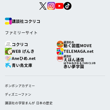
講談社コクリコ
ファミリーサイト
講談社の
コクリコ
動く図鑑MOVE
WEB げんき
TELEMAGA.net
講談社
Aneひめ.net
えほん通信
はやみねかおる FAN CLUB
青い鳥文庫
赤い夢学園
ボンボンアカデミー
ディズニーファン
講談社の学習まんが 日本の歴史