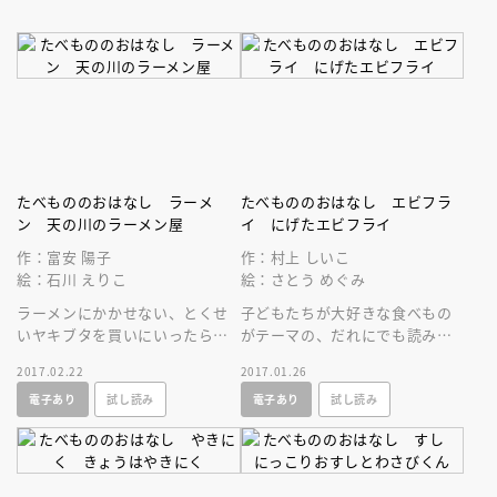
たべもののおはなし ラーメ
たべもののおはなし エビフラ
ン 天の川のラーメン屋
イ にげたエビフライ
作：富安 陽子
作：村上 しいこ
絵：石川 えりこ
絵：さとう めぐみ
ラーメンにかかせない、とくせ
子どもたちが大好きな食べもの
いヤキブタを買いにいったら、
がテーマの、だれにでも読みや
ふしぎなおじいさんに話しかけ
すい童話シリーズ。売り場から
2017.02.22
2017.01.26
られて？さいごの一てきまでお
いなくなったエビフライをさが
電子あり
試し読み
電子あり
試し読み
いしい物語。
しだすお話。