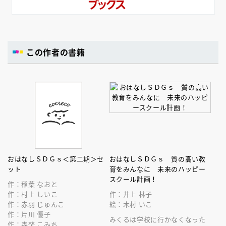
この作者の書籍
おはなしＳＤＧｓ＜第二期＞セ
おはなしＳＤＧｓ 質の高い教
ット
育をみんなに 未来のハッピー
スクール計画！
作：稲葉 なおと
作：村上 しいこ
作：井上 林子
作：赤羽 じゅんこ
絵：木村 いこ
作：片川 優子
みくるは学校に行かなくなった
作：森埜 こみち