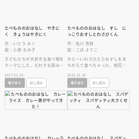
たべもののおはなし やきに
たべもののおはなし すし に
く きょうはやきにく
っこりおすしとわさびくん
作：いとう みく
作：佐川 芳枝
絵：小泉 るみ子
絵：こば ようこ
子どもたちが大好きな食べ物を
からーいわさび入りおすしをま
テーマにした、だれでも読みや
ちがえて食べちゃった、桃花ち
すい童話シリーズ。スペシャル
ゃん。でも、たのしいすしネタ
2017.01.26
2016.12.20
焼き肉を、もっとおいしく食べ
たちの会話が聞こえるようにな
電子あり
試し読み
電子あり
試し読み
るには？
ったんです！
たべもののおはなし カレーラ
たべもののおはなし スパゲッ