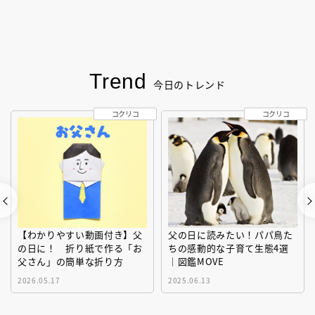
Trend
今日のトレンド
コクリコ
コクリコ
【わかりやすい動画付き】父
父の日に読みたい！パパ鳥た
の日に！ 折り紙で作る「お
ちの感動的な子育て生態4選
父さん」の簡単な折り方
｜図鑑MOVE
2026.05.17
2025.06.13