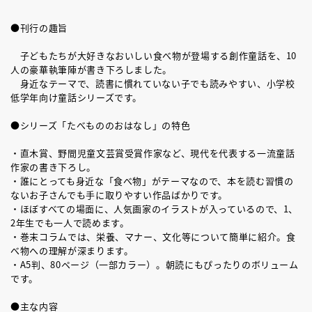
●刊行の趣旨
子どもたちが大好きなおいしい食べ物が登場する創作童話を、10
人の豪華執筆陣が書き下ろしました。
身近なテーマで、読書に慣れていない子でも読みやすい、小学校
低学年向け童話シリーズです。
●シリーズ「たべもののおはなし」の特色
・直木賞、野間児童文芸賞受賞作家など、現代を代表する一流童話
作家の書き下ろし。
・誰にとっても身近な「食べ物」がテーマなので、本を読む習慣の
ないお子さんでも手に取りやすい作品ばかりです。
・ほぼすべての場面に、人気画家のイラストが入っているので、1、
2年生でも一人で読めます。
・巻末コラムでは、栄養、マナー、文化等について簡単に紹介。食
べ物への理解が深まります。
・A5判、80ページ（一部カラー）。朝読にもぴったりのボリューム
です。
●主な内容