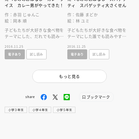
イス カレー男がやってきた！
ティ スパゲッティ大さくせん
作：赤羽 じゅんこ
作：佐藤 まどか
絵：岡本 順
絵：林 ユミ
子どもたちが大好きな食べ物を
子どもたちが大好きな食べ物を
テーマにした、だれでも読みや
テーマにした誰でも読みやすい
すい童話シリーズ。ふしぎなカ
童話シリーズ。妖精とパスタ料
2016.11.25
2016.11.25
レー男をうならせるカレーをつ
理にはじめて挑戦する、ちょっ
電子あり
試し読み
電子あり
試し読み
くれるか！？
と不思議な話
もっと見る
ブックマーク
share
小学３年生
小学４年生
小学５年生