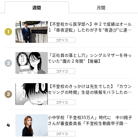
週間
月間
【不登校から医学部へ】中２で成績はオール
１「昼夜逆転」したわが子を”夜遊び”に連れ
出した母の気づき
コクリコ
「正社員の落とし穴」シングルマザーを待っ
ていた“魔の２年間”【後編】
コクリコ
【不登校のきっかけは先生でした】「カウン
セリングの時間」生徒の情報をバラしたの
は…《第２話》
コクリコ
小中学校「不登校35万人」時代に 中川翔子
さんが審査委員長「不登校生動画甲子園
2026」が開催
コクリコ