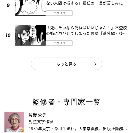
ない人間は損する」担任の一言が苦しみに…
《第１話》
コクリコ
「死にたいなら死ねばいいじゃん！」不登校
の姉に浴びせてしまった言葉【番外編・後
編】
コクリコ
もっと見る
監修者・専門家一覧
角野 栄子
児童文学作家
1935年東京・深川生まれ。大学卒業後、出版社勤務...