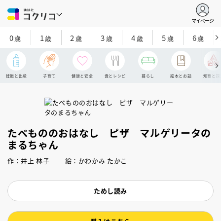
マイページ
0
1
2
3
4
5
6
歳
歳
歳
歳
歳
歳
歳
妊娠と出産
子育て
健康と安全
食とレシピ
暮らし
絵本とお話
知育と探
たべもののおはなし ピザ マルゲリータの
まるちゃん
作：井上 林子 絵：かわかみ たかこ
ためし読み