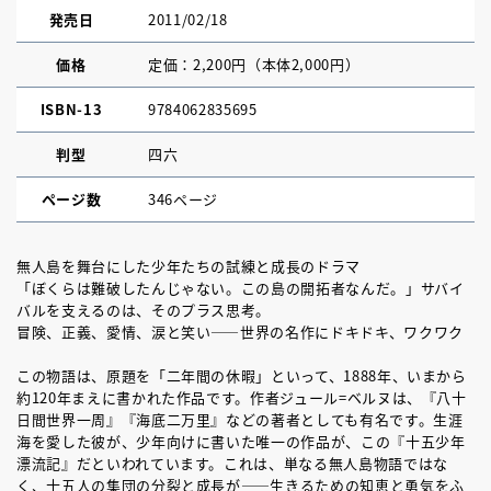
発売日
2011/02/18
価格
定価：2,200円（本体2,000円）
ISBN-13
9784062835695
判型
四六
ページ数
346ページ
無人島を舞台にした少年たちの試練と成長のドラマ
「ぼくらは難破したんじゃない。この島の開拓者なんだ。」サバイ
バルを支えるのは、そのプラス思考。
冒険、正義、愛情、涙と笑い――世界の名作にドキドキ、ワクワク
この物語は、原題を「二年間の休暇」といって、1888年、いまから
約120年まえに書かれた作品です。作者ジュール=ベルヌは、『八十
日間世界一周』『海底二万里』などの著者としても有名です。生涯
海を愛した彼が、少年向けに書いた唯一の作品が、この『十五少年
漂流記』だといわれています。これは、単なる無人島物語ではな
く、十五人の集団の分裂と成長が――生きるための知恵と勇気をふ