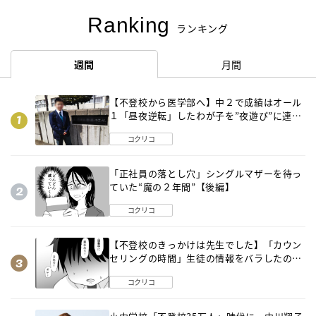
Ranking
ランキング
週間
月間
【不登校から医学部へ】中２で成績はオール
１「昼夜逆転」したわが子を”夜遊び”に連れ
出した母の気づき
コクリコ
「正社員の落とし穴」シングルマザーを待っ
ていた“魔の２年間”【後編】
コクリコ
【不登校のきっかけは先生でした】「カウン
セリングの時間」生徒の情報をバラしたの
は…《第２話》
コクリコ