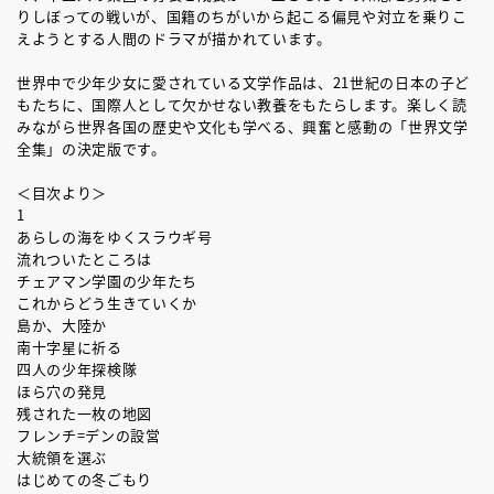
りしぼっての戦いが、国籍のちがいから起こる偏見や対立を乗りこ
えようとする人間のドラマが描かれています。
世界中で少年少女に愛されている文学作品は、21世紀の日本の子ど
もたちに、国際人として欠かせない教養をもたらします。楽しく読
みながら世界各国の歴史や文化も学べる、興奮と感動の「世界文学
全集」の決定版です。
＜目次より＞
1
あらしの海をゆくスラウギ号
流れついたところは
チェアマン学園の少年たち
これからどう生きていくか
島か、大陸か
南十字星に祈る
四人の少年探検隊
ほら穴の発見
残された一枚の地図
フレンチ=デンの設営
大統領を選ぶ
はじめての冬ごもり