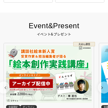
生！
Event&Present
イベント&プレゼント
えほん通信
会員限定
オンライン
会