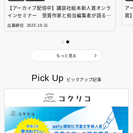
【アーカイブ配信中】講談社絵本新人賞オンラ
ア
インセミナー 受賞作家と担当編集者が語る
賞
「絵本創作実践講座」
作
応募締切
2025-10-31
もっと見る
Pick Up
ピックアップ記事