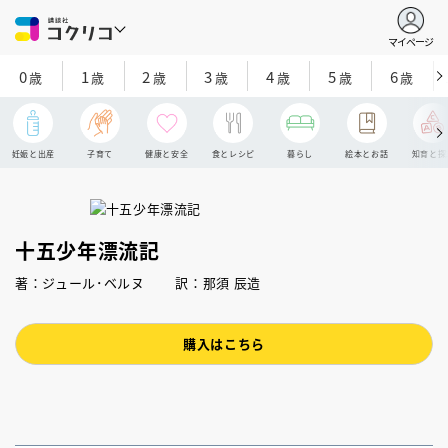
マイページ
0
1
2
3
4
5
6
歳
歳
歳
歳
歳
歳
歳
妊娠と出産
子育て
健康と安全
食とレシピ
暮らし
絵本とお話
知育と探
十五少年漂流記
著：ジュール･ベルヌ 訳：那須 辰造
購入はこちら