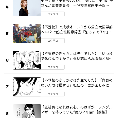
小中学校「不登校35万人」時代に 中川翔子
さんが審査委員長「不登校生動画甲子園
2026」が開催
コクリコ
【不登校】で成績オール１から公立大医学部
へ 中２で起立性調節障害「治るまで３年」の
診断 そのとき母は
コクリコ
【不登校のきっかけは先生でした】「いつま
で休むんですか？」追い詰められる母と息子
《第６話》
コクリコ
【不登校のきっかけは先生でした】「意見の
ない人間は損する」担任の一言が苦しみに…
《第１話》
コクリコ
「正社員になれば安心」のはずが…シングル
マザーを待っていた“魔の２年間”【前編】