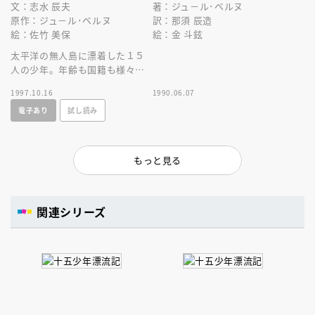
文：志水 辰夫
著：ジュ－ル･ベルヌ
原作：ジュ－ル･ベルヌ
訳：那須 辰造
絵：佐竹 美保
絵：金 斗鉉
太平洋の無人島に漂着した１５
人の少年。年齢も国籍も様々な
少年たちは、大自然の脅威と戦
1997.10.16
1990.06.07
い生きぬいていく。永遠のベス
電子あり
試し読み
トセラ－
もっと見る
関連シリーズ