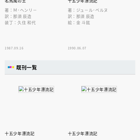
名馬風の王
十五少年漂流記
著：Ｍ･ヘンリ－
著：ジュ－ル･ベルヌ
訳：那須 辰造
訳：那須 辰造
装丁：久住 和代
絵：金 斗鉉
1987.09.16
1990.06.07
既刊一覧
十五少年漂流記
十五少年漂流記