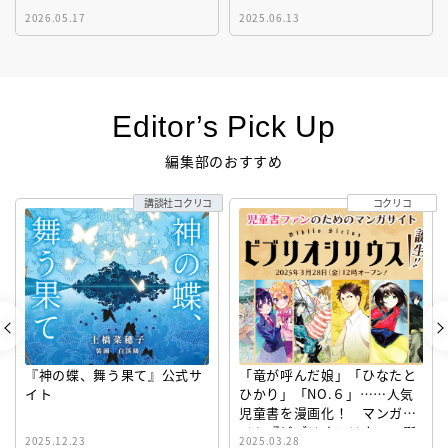
2026.05.17
2025.06.13
Editor’s Pick Up
編集部のおすすめ
講談社コクリコ
コクリコ
『神の蝶、舞う果て』公式サ
「竜が呼んだ娘」「ひなたと
イト
ひかり」「NO.６」……人気
児童書を漫画化！ マンガサ
イト『ビブリオシリウス』誕
2025.12.23
2025.03.28