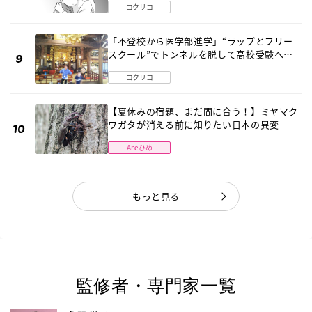
コクリコ
「不登校から医学部進学」“ラップとフリー
スクール”でトンネルを脱して高校受験へ
〔元野球少年の実話〕
コクリコ
【夏休みの宿題、まだ間に合う！】ミヤマク
ワガタが消える前に知りたい日本の異変
Aneひめ
もっと見る
監修者・専門家一覧