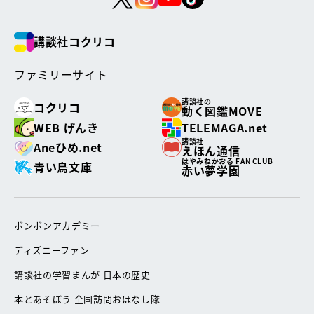
講談社コクリコ
ファミリーサイト
講談社の
コクリコ
動く図鑑MOVE
WEB げんき
TELEMAGA.net
講談社
Aneひめ.net
えほん通信
はやみねかおる FAN CLUB
青い鳥文庫
赤い夢学園
ボンボンアカデミー
ディズニーファン
講談社の学習まんが 日本の歴史
本とあそぼう 全国訪問おはなし隊