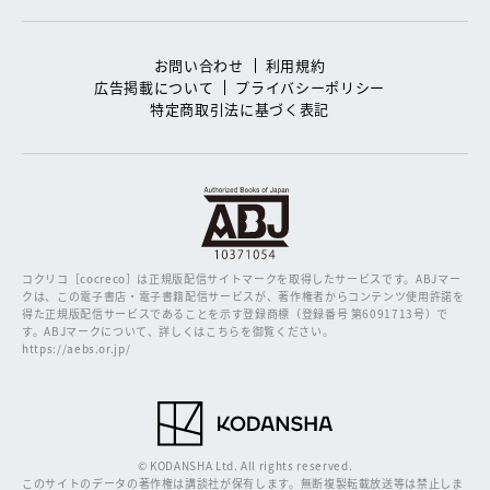
お問い合わせ
利用規約
広告掲載について
プライバシーポリシー
特定商取引法に基づく表記
コクリコ［cocreco］は正規版配信サイトマークを取得したサービスです。
ABJマー
クは、この電子書店・電子書籍配信サービスが、著作権者からコンテンツ使用許諾を
得た正規版配信サービスであることを示す登録商標（登録番号 第6091713号）で
す。ABJマークについて、詳しくはこちらを御覧ください。
https://aebs.or.jp/
© KODANSHA Ltd. All rights reserved.
このサイトのデータの著作権は講談社が保有します。無断複製転載放送等は禁止しま