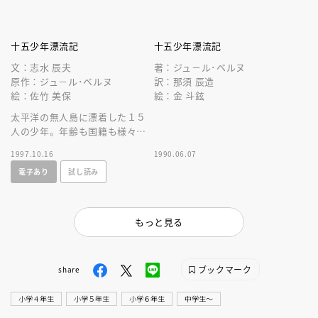
十五少年漂流記
十五少年漂流記
文：志水 辰夫
著：ジュ－ル･ベルヌ
原作：ジュ－ル･ベルヌ
訳：那須 辰造
絵：佐竹 美保
絵：金 斗鉉
太平洋の無人島に漂着した１５
人の少年。年齢も国籍も様々な
少年たちは、大自然の脅威と戦
1997.10.16
1990.06.07
い生きぬいていく。永遠のベス
電子あり
試し読み
トセラ－
もっと見る
ブックマーク
share
小学４年生
小学５年生
小学６年生
中学生〜