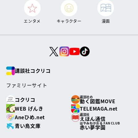
エンタメ
キャラクター
漫画
講談社コクリコ
ファミリーサイト
講談社の
コクリコ
動く図鑑MOVE
WEB げんき
TELEMAGA.net
講談社
Aneひめ.net
えほん通信
はやみねかおる FAN CLUB
青い鳥文庫
赤い夢学園