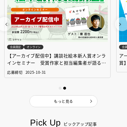
会員限定
オンライン
会
【アーカイブ配信中】講談社絵本新人賞オンラ
ア
インセミナー 受賞作家と担当編集者が語る
賞
「絵本創作実践講座」
作
応募締切
2025-10-31
もっと見る
Pick Up
ピックアップ記事