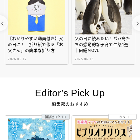
【わかりやすい動画付き】父
父の日に読みたい！パパ鳥た
の日に！ 折り紙で作る「お
ちの感動的な子育て生態4選
父さん」の簡単な折り方
｜図鑑MOVE
2026.05.17
2025.06.13
Editor’s Pick Up
編集部のおすすめ
講談社コクリコ
コクリコ