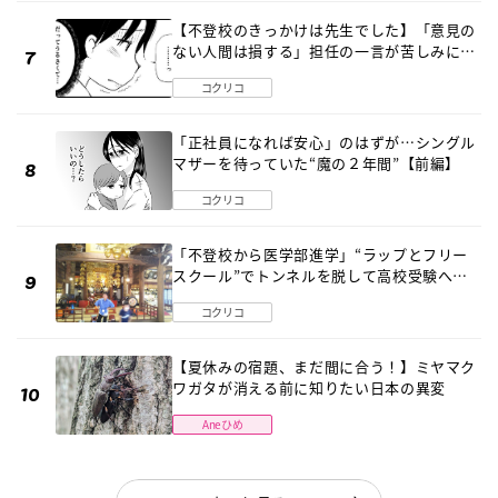
【不登校のきっかけは先生でした】「意見の
ない人間は損する」担任の一言が苦しみに…
《第１話》
コクリコ
「正社員になれば安心」のはずが…シングル
マザーを待っていた“魔の２年間”【前編】
コクリコ
「不登校から医学部進学」“ラップとフリー
スクール”でトンネルを脱して高校受験へ
〔元野球少年の実話〕
コクリコ
【夏休みの宿題、まだ間に合う！】ミヤマク
ワガタが消える前に知りたい日本の異変
Aneひめ