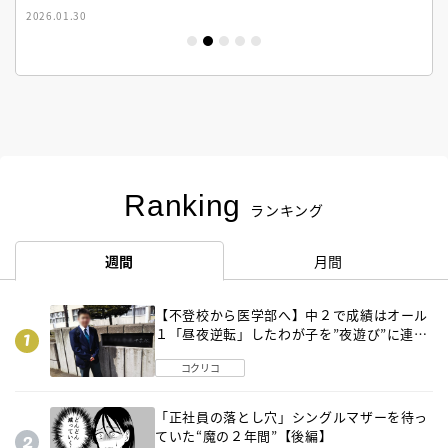
2026.01.30
Ranking
ランキング
週間
月間
【不登校から医学部へ】中２で成績はオール
１「昼夜逆転」したわが子を”夜遊び”に連れ
出した母の気づき
コクリコ
「正社員の落とし穴」シングルマザーを待っ
ていた“魔の２年間”【後編】