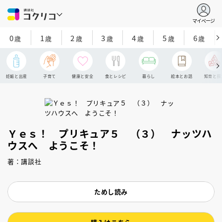
マイページ
0
1
2
3
4
5
6
歳
歳
歳
歳
歳
歳
歳
妊娠と出産
子育て
健康と安全
食とレシピ
暮らし
絵本とお話
知育と探
Ｙｅｓ！ プリキュア５ （３） ナッツハ
ウスへ ようこそ！
著：講談社
ためし読み