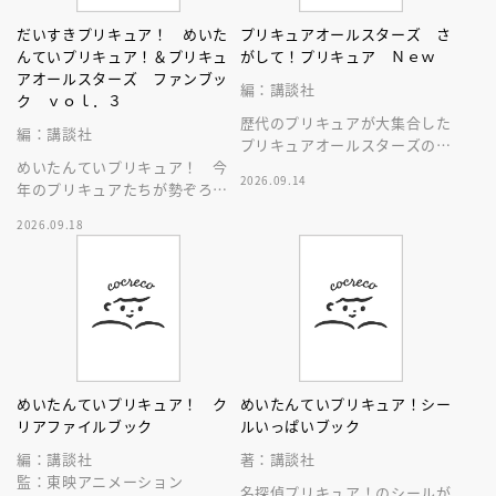
だいすきプリキュア！ めいた
プリキュアオールスターズ さ
んていプリキュア！＆プリキュ
がして！プリキュア Ｎｅｗ
アオールスターズ ファンブッ
編：講談社
ク ｖｏｌ．３
歴代のプリキュアが大集合した
編：講談社
プリキュアオールスターズのさ
めいたんていプリキュア！ 今
がしあそび絵本！ 貴重なイラ
2026.09.14
年のプリキュアたちが勢ぞろい
ストがいっぱいです！
の１冊！ ここでしか見られな
2026.09.18
いプリキュアたちの情報がいっ
ぱい！
めいたんていプリキュア！ ク
めいたんていプリキュア！シー
リアファイルブック
ルいっぱいブック
編：講談社
著：講談社
監：東映アニメーション
名探偵プリキュア！のシールが