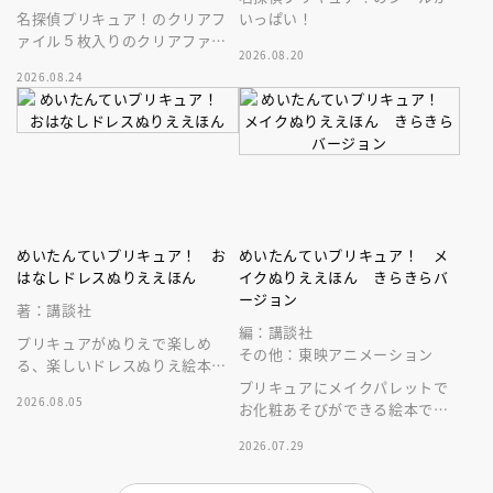
名探偵プリキュア！のクリアフ
いっぱい！
ァイル５枚入りのクリアファイ
2026.08.20
ルブックです。
2026.08.24
めいたんていプリキュア！ お
めいたんていプリキュア！ メ
はなしドレスぬりええほん
イクぬりええほん きらきらバ
ージョン
著：講談社
編：講談社
プリキュアがぬりえで楽しめ
その他：東映アニメーション
る、楽しいドレスぬりえ絵本で
す。あなただけのすてきな絵本
プリキュアにメイクパレットで
2026.08.05
を完成させてね！
お化粧あそびができる絵本で
す。表紙もきらきら、登場キャ
2026.07.29
ラクターもパワーアップの第二
弾です！