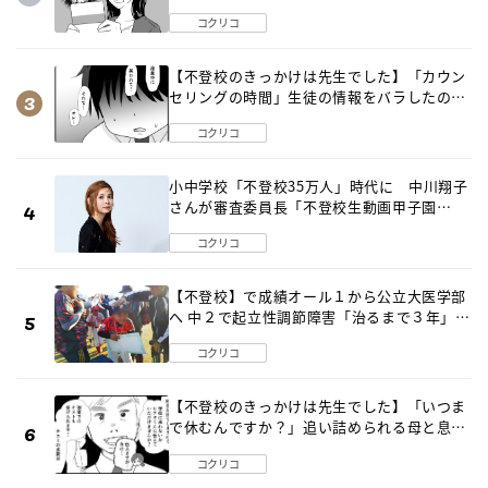
コクリコ
【不登校のきっかけは先生でした】「カウン
セリングの時間」生徒の情報をバラしたの
は…《第２話》
コクリコ
小中学校「不登校35万人」時代に 中川翔子
さんが審査委員長「不登校生動画甲子園
2026」が開催
コクリコ
【不登校】で成績オール１から公立大医学部
へ 中２で起立性調節障害「治るまで３年」の
診断 そのとき母は
コクリコ
【不登校のきっかけは先生でした】「いつま
で休むんですか？」追い詰められる母と息子
《第６話》
コクリコ