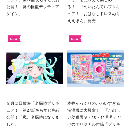
公開！「謎の怪盗デッチ・ア
る！ 『めいたんていプリキ
ゲイン」
ュア！ おはなしドレスぬり
ええほん』発売
NEW
NEW
８月２日放映「名探偵プリキ
本物そっくりのかわいすぎる
ュア！」第27話あらすじ先行
洗濯機に大興奮！ 『たのし
公開！「私、名探偵になりま
い幼稚園９・10・11月号』だ
した。」
けのオリジナル付録「プリキ