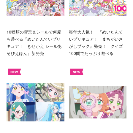
10種類の背景＆シールで何度
毎年大人気！ 『めいたんて
も遊べる『めいたんていプリ
いプリキュア！ まちがいさ
キュア！ きせかえ シールあ
がしブック』発売！ クイズ
そびえほん』新発売
100問でたっぷり遊べる
NEW
NEW