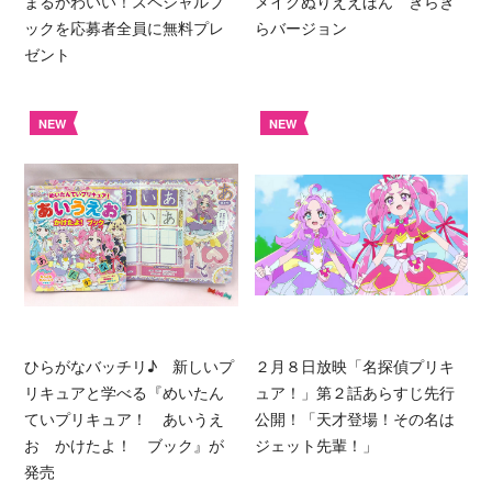
まるかわいい！スペシャルブ
メイクぬりええほん きらき
ックを応募者全員に無料プレ
らバージョン
ゼント
NEW
NEW
ひらがなバッチリ♪ 新しいプ
２月８日放映「名探偵プリキ
リキュアと学べる『めいたん
ュア！」第２話あらすじ先行
ていプリキュア！ あいうえ
公開！「天才登場！その名は
お かけたよ！ ブック』が
ジェット先輩！」
発売