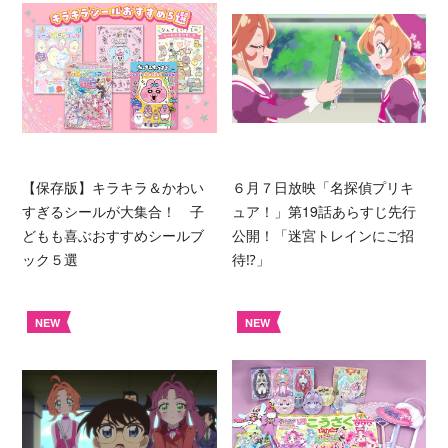
【保存版】キラキラ＆かわい
６月７日放映「名探偵プリキ
すぎるシールが大集合！ 子
ュア！」第19話あらすじ先行
どもも喜ぶおすすめシールブ
公開！「迷宮トレインにご招
ック５選
待⁉︎」
NEW
NEW