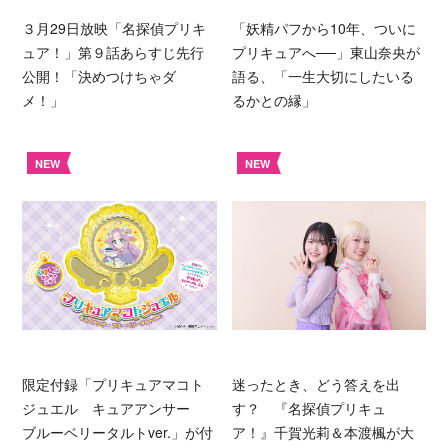
３月29日放映「名探偵プリキ
「妖精パフから10年、ついに
ュア！」第９話あらすじ先行
プリキュアへ──」東山奈央が
公開！「決めつけちゃダ
語る、「一生大切にしたいる
メ！」
るかとの縁」
NEW
NEW
限定付録「プリキュアマコト
迷ったとき、どう答えを出
ジュエル キュアアンサー
す？ 『名探偵プリキュ
ブルーベリータルトver.」が付
ア！』千賀光莉＆本渡楓が大