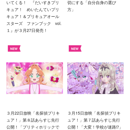
いてくる！ 『だいすきプリ
切にする「自分自身の選び
キュア！ めいたんていプリ
方」
キュア！＆プリキュアオール
スターズ ファンブック vol.
１』が３月27日発売！
NEW
NEW
３月22日放映「名探偵プリキ
３月15日放映「名探偵プリキ
ュア！」第８話あらすじ先行
ュア！」第７話あらすじ先行
公開！「プリティホリックで
公開！「大変！学校が迷路⁉︎」