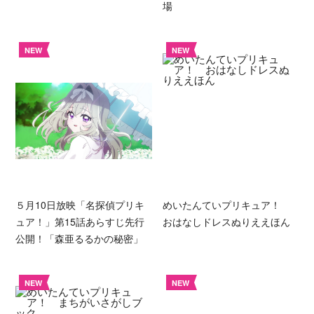
場
NEW
NEW
５月10日放映「名探偵プリキ
めいたんていプリキュア！
ュア！」第15話あらすじ先行
おはなしドレスぬりええほん
公開！「森亜るるかの秘密」
NEW
NEW