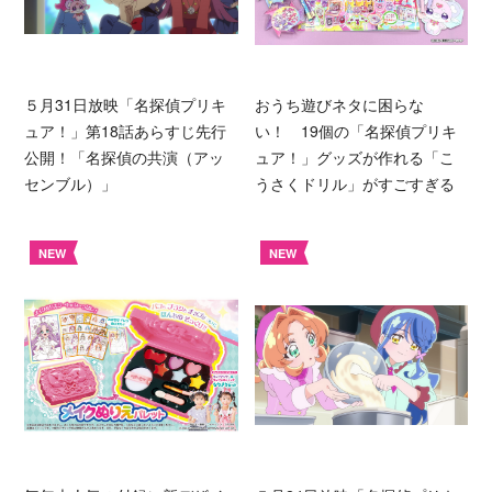
５月31日放映「名探偵プリキ
おうち遊びネタに困らな
ュア！」第18話あらすじ先行
い！ 19個の「名探偵プリキ
公開！「名探偵の共演（アッ
ュア！」グッズが作れる「こ
センブル）」
うさくドリル」がすごすぎる
NEW
NEW