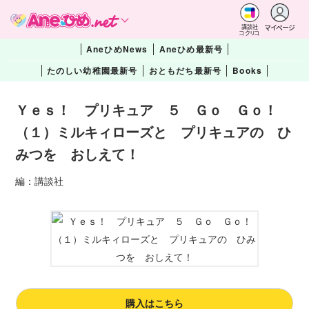
マイページ
講談社
コクリコ
AneひめNews
Aneひめ最新号
たのしい幼稚園最新号
おともだち最新号
Books
Ｙｅｓ！ プリキュア ５ Ｇｏ Ｇｏ！
（１）ミルキィローズと プリキュアの ひ
みつを おしえて！
編：講談社
購入はこちら