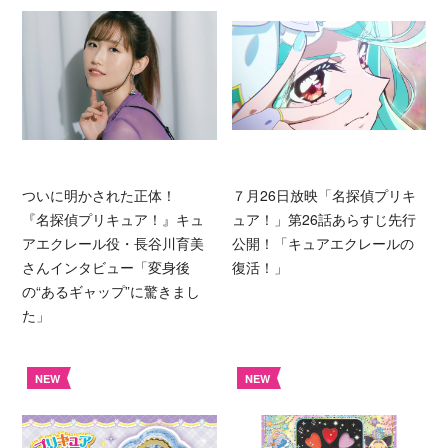
ついに明かされた正体！
７月26日放映「名探偵プリキ
『名探偵プリキュア！』キュ
ュア！」第26話あらすじ先行
アエクレール役・長谷川育美
公開！「キュアエクレールの
さんインタビュー「変身後
復活！」
の“あるギャップ”に驚きまし
た」
NEW
NEW