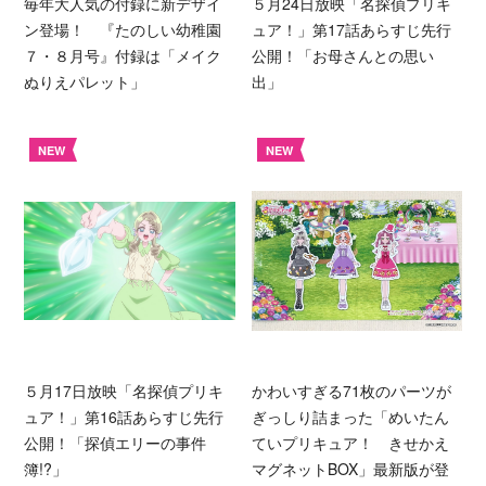
毎年大人気の付録に新デザイ
５月24日放映「名探偵プリキ
ン登場！ 『たのしい幼稚園
ュア！」第17話あらすじ先行
７・８月号』付録は「メイク
公開！「お母さんとの思い
ぬりえパレット」
出」
NEW
NEW
５月17日放映「名探偵プリキ
かわいすぎる71枚のパーツが
ュア！」第16話あらすじ先行
ぎっしり詰まった「めいたん
公開！「探偵エリーの事件
ていプリキュア！ きせかえ
簿!?」
マグネットBOX」最新版が登