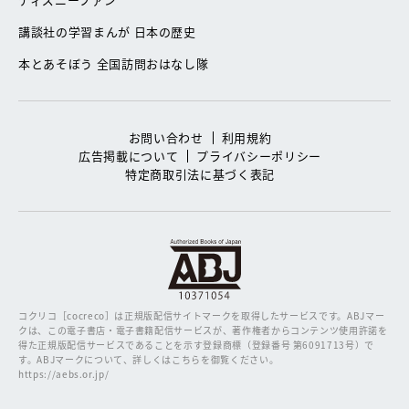
講談社の学習まんが 日本の歴史
本とあそぼう 全国訪問おはなし隊
お問い合わせ
利用規約
広告掲載について
プライバシーポリシー
特定商取引法に基づく表記
コクリコ［cocreco］は正規版配信サイトマークを取得したサービスです。
ABJマー
クは、この電子書店・電子書籍配信サービスが、著作権者からコンテンツ使用許諾を
得た正規版配信サービスであることを示す登録商標（登録番号 第6091713号）で
す。ABJマークについて、詳しくはこちらを御覧ください。
https://aebs.or.jp/