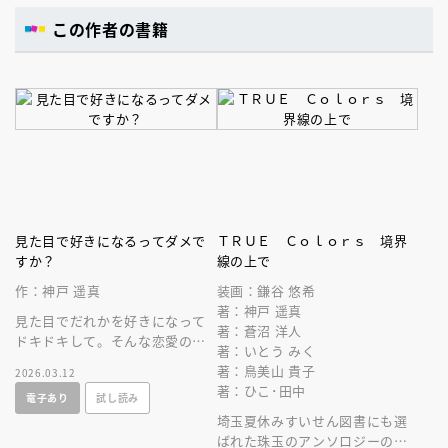
この作者の書籍
見た目で好きになるってダメで
ＴＲＵＥ Ｃｏｌｏｒｓ 境界
すか？
線の上で
作：神戸 遥真
装画：鎌谷 悠希
著：神戸 遥真
見た目でだれかを好きになって
著：蒼沼 洋人
ドキドキして。そんな恋愛のは
著：いとう みく
じまりって、なしですか？
著：鳥美山 貴子
2026.03.12
著：ひこ･田中
電子あり
試し読み
埼玉夏休みすいせん図書にも選
ばれた珠玉のアンソロジーの第