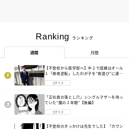
Ranking
ランキング
週間
月間
【不登校から医学部へ】中２で成績はオール
１「昼夜逆転」したわが子を”夜遊び”に連れ
出した母の気づき
コクリコ
「正社員の落とし穴」シングルマザーを待っ
ていた“魔の２年間”【後編】
コクリコ
【不登校のきっかけは先生でした】「カウン