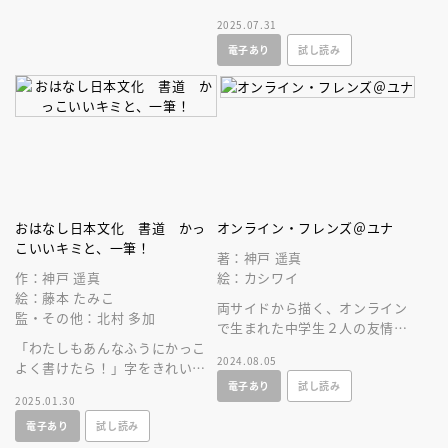
２弾！ 社会に偏在するジェン
2025.07.31
ダーの問題を児童文学作家が鋭
電子あり
試し読み
く描きます。
おはなし日本文化 書道 かっ
オンライン・フレンズ＠ユナ
こいいキミと、一筆！
著：神戸 遥真
作：神戸 遥真
絵：カシワイ
絵：藤本 たみこ
両サイドから描く、オンライン
監・その他：北村 多加
で生まれた中学生２人の友情、
「わたしもあんなふうにかっこ
日本児童文芸家協会賞、児童福
2024.08.05
よく書けたら！」字をきれいに
祉文化賞受賞作家最新作！
電子あり
試し読み
かけない心桜が転校生の大地の
2025.01.30
書を見て書道のかっこよさに目
電子あり
試し読み
覚め・・・