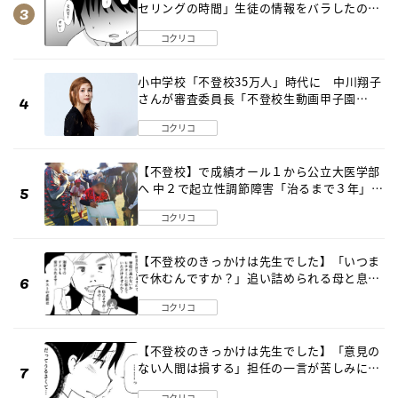
セリングの時間」生徒の情報をバラしたの
は…《第２話》
コクリコ
小中学校「不登校35万人」時代に 中川翔子
さんが審査委員長「不登校生動画甲子園
2026」が開催
コクリコ
【不登校】で成績オール１から公立大医学部
へ 中２で起立性調節障害「治るまで３年」の
診断 そのとき母は
コクリコ
【不登校のきっかけは先生でした】「いつま
で休むんですか？」追い詰められる母と息子
《第６話》
コクリコ
【不登校のきっかけは先生でした】「意見の
ない人間は損する」担任の一言が苦しみに…
《第１話》
コクリコ