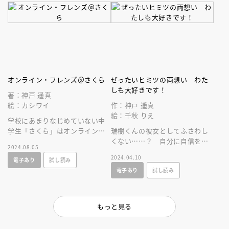
オンライン・フレンズ＠さくら
ぜったいヒミツの両想い わた
しも大好きです！
著：神戸 遥真
絵：カシワイ
作：神戸 遥真
絵：千秋 りえ
学校にあまりなじめていない中
学生「さくら」はオンラインの
瑞樹くんの彼女としてふさわし
授業アプリで同じ漫画「七ラ
くない……？ 自分に自信を持
2024.08.05
バ」が好きなユナと知り合う。
てないナナ。でも、文化祭でず
2024.04.10
電子あり
試し読み
っとずっと言いたかった想いを
電子あり
試し読み
伝える！
もっと見る