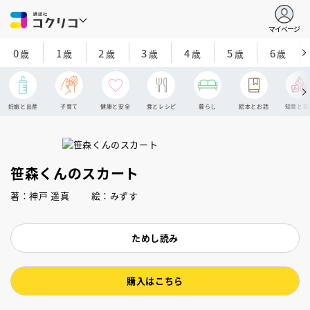
マイページ
0
1
2
3
4
5
6
歳
歳
歳
歳
歳
歳
歳
妊娠と出産
子育て
健康と安全
食とレシピ
暮らし
絵本とお話
知育と探
笹森くんのスカート
著：神戸 遥真 絵：みずす
ためし読み
購入はこちら