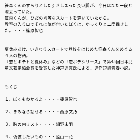
笹森くんのすらりとした引きしまった長い脚が、今日はまた一段と
際立っていた。
笹森くんが、ひだの均等なスカートを穿いていたから。
教室の入り口でそれに気が付いたぼくは、ゆっくりと二度瞬きし
た。・・・篠原智也
夏休みあけ、いきなりスカートで登校をはじめた笹森くんをめぐる
４人の物語。
『恋とポテトと夏休み』などの「恋ポテシリーズ」で第45回日本児
童文芸家協会賞を受賞した神戸遥真氏による、連作短編青春小説。
もくじ
１、ぼくもわかるよ・・・・篠原智也
２、きみなら話せる・・・・西原文乃
３、胸の内リスト・・・・細野未羽
４、偽装したいもの・・・遠山一花