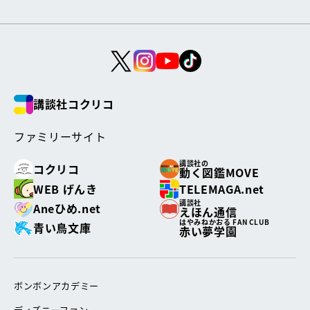
講談社コクリコ
ファミリーサイト
講談社の
コクリコ
動く図鑑MOVE
WEB げんき
TELEMAGA.net
講談社
Aneひめ.net
えほん通信
はやみねかおる FAN CLUB
青い鳥文庫
赤い夢学園
ボンボンアカデミー
ディズニーファン