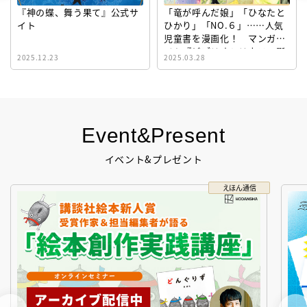
『神の蝶、舞う果て』公式サ
「竜が呼んだ娘」「ひなたと
イト
ひかり」「NO.６」……人気
児童書を漫画化！ マンガサ
イト『ビブリオシリウス』誕
2025.12.23
2025.03.28
生！
Event&Present
イベント&プレゼント
えほん通信