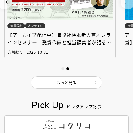
会員限定
オンライン
会
【アーカイブ配信中】講談社絵本新人賞オンラ
ア
インセミナー 受賞作家と担当編集者が語る
賞
「絵本創作実践講座」
作
応募締切
2025-10-31
もっと見る
Pick Up
ピックアップ記事