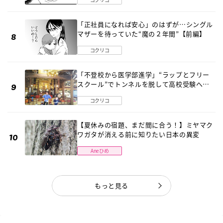
「正社員になれば安心」のはずが…シングル
マザーを待っていた“魔の２年間”【前編】
コクリコ
「不登校から医学部進学」“ラップとフリー
スクール”でトンネルを脱して高校受験へ
〔元野球少年の実話〕
コクリコ
【夏休みの宿題、まだ間に合う！】ミヤマク
ワガタが消える前に知りたい日本の異変
Aneひめ
もっと見る