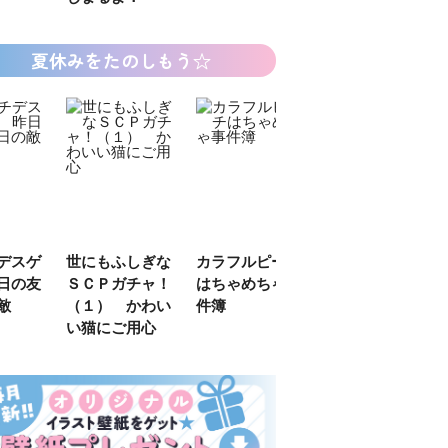
夏休みをたのしもう☆
デスゲ
世にもふしぎな
カラフルピーチ
長浜高校水族館
日の友
ＳＣＰガチャ！
はちゃめちゃ事
部！
敵
（１） かわい
件簿
い猫にご用心