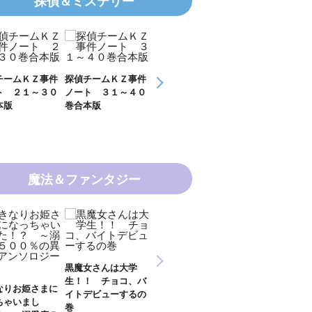
探偵＆ミステリー
チームＫＺ事件
探偵チームＫＺ事件
ＫＺ’ Ｕｐｐｅｒ
ＫＺ’ Ｕｐｐ
ト ３１～４０
ノート １１～２０
Ｆｉｌｅ 数学者
Ｆｉｌｅ 密
本版
巻合本版
の夏
開ける手
魔法＆ファンタジー
新 妖界ナビ・ルナ
女さんは大学
妖界ナビ・ルナ１～
妖界ナビ・ルナ
１～１１ 全１１巻
！ チョコ、バ
９＋番外編 全１０
外編 猫神様の
合本版
デビューするの
巻合本版
【電子オリジナ