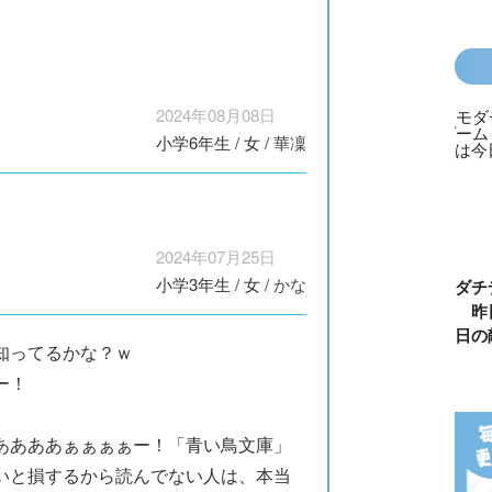
2024年08月08日
小学6年生
/
女
/
華凜
2024年07月25日
小学3年生
/
女
/
かな
カラフルピーチ
長浜高校水族館
悪役なんて、ご
トモダチ
はちゃめちゃ事
部！
めんです！
ーム 昨
件簿
（１）
は今日の
知ってるかな？ｗ
ー！
ああああぁぁぁぁー！「青い鳥文庫」
いと損するから読んでない人は、本当