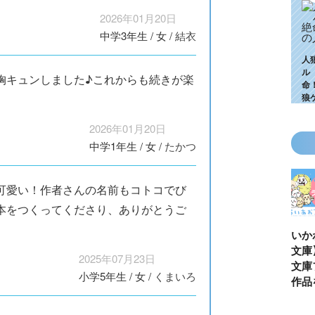
2026年01月20日
中学3年生
/
女
/
結衣
人
ル
胸キュンしました♪これからも続きが楽
命
狼
2026年01月20日
中学1年生
/
女
/
たかつ
可愛い！作者さんの名前もコトコでび
本をつくってくださり、ありがとうご
KZ高校生編、つ
ゴールデンウィ
今月の壁紙ダウ
【ちいか
いに始動！ 限
ークにいっき読
ンロード
い鳥文庫
2025年07月23日
定特典＆ヒミツ
み！ 青い鳥文
あお文庫
小学5年生
/
女
/
くまいろ
の参加企画も!?
庫の名作「電子
対象作品
合本版」おすす
介！
め