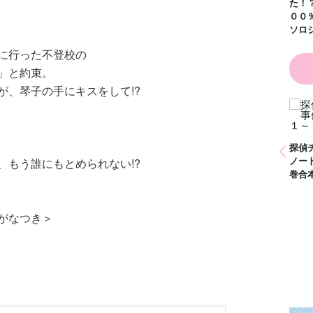
た！？ ～溺愛度５
００％の異世界アン
ソロジー～
に行った不登校の
」と約束。
が、琴子の手にキスをして!?
かわいく（なく）て
ごめん お悩み相談
ＢＯＯＫ
探偵チームＫＺ事件
探偵チームＫＺ事件
探偵
ノート １～１０巻
ノート ２１～３０
ノー
、もう誰にもとめられない!?
合本版
巻合本版
巻合
がなつき＞