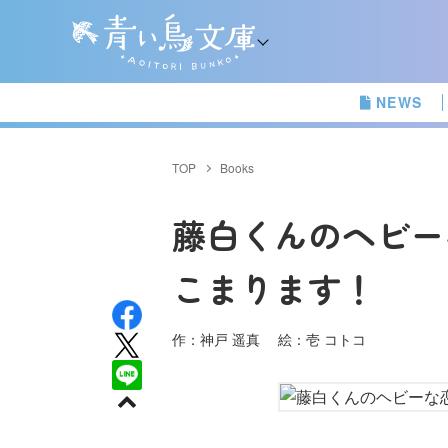
NEWS
TOP
Books
藤白くんのヘビー
こまります！
作：神戸 遥真 絵：壱 コトコ