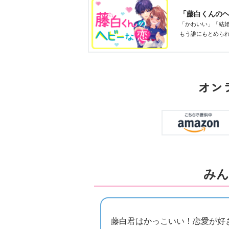
「藤白くんの
「かわいい」「結
もう誰にもとめられ
／作、壱コトコ／
オン
みん
藤白君はかっこいい！恋愛が好き