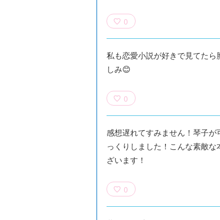
0
私も恋愛小説が好きで見てたら
しみ😊
0
感想遅れてすみません！琴子が
っくりしました！こんな素敵な
ざいます！
×青
【スペシャルな
エブリスタ×講
【速報】『黒魔
ちい
おしらせ】青い
談社青い鳥文庫
女さんが通
ェア
鳥文庫の「推
第９回小説賞開
る‼』ついにコ
0
大紹
し！」ファンタ
催のおしらせ
ミカライズ！
ジーフェアがは
じまるよ！