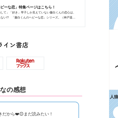
ヘビーな恋」特集ページはこちら！
婚して」「好き」琴子しか見えていない藤白くんの恋心は、
ない!? 「藤白くんのヘビーな恋」シリーズ。（神戸遥真
絵）甘くて重たい胸キュンラブコメをご紹介！
ライン書店
なの感想
人
だから❤️😊まだ読みたい！