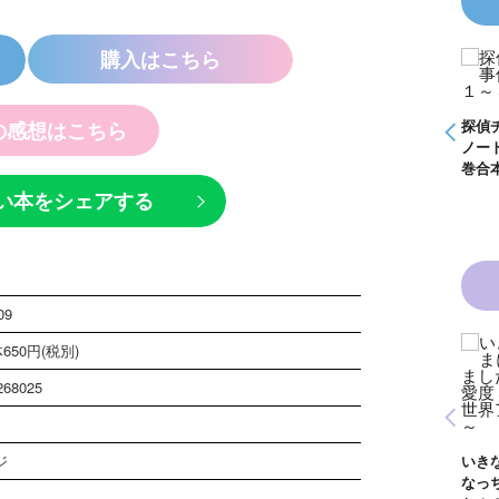
購入はこちら
事件
怪盗クイーンはサー
く死
カスがお好き ゲー
ムブック
探偵チームＫＺ事件
探偵チームＫＺ事件
探偵
の感想はこちら
ノート １～１０巻
ノート ２１～３０
ノー
合本版
巻合本版
巻合
い本をシェアする
09
650円(税別)
268025
青い鳥文庫版 獣の
黒魔女さんと恋の魔
黒魔
奏者１～８ 全８巻
魔女
法 ６年１組 黒魔
生！
合本版
ジ
いきなりお姫さまに
１
女さんが通る！！
イト
なっちゃいまし
が通
（１７）
巻