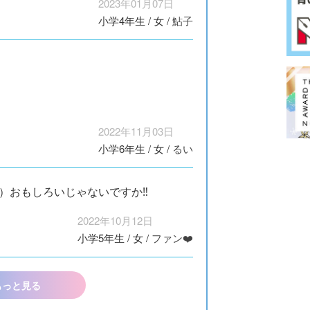
2023年01月07日
小学4年生
/
女
/
鮎子
2022年11月03日
小学6年生
/
女
/
るい
l）おもしろいじゃないですか‼️
2022年10月12日
小学5年生
/
女
/
ファン❤️
もっと見る