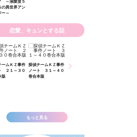
恋愛、キュンとする話
ひなたとひかり
チームＫＺ事件
探偵チームＫＺ事件
２）
ト ３１～４０
ノート １１～２０
本版
巻合本版
いきなりお姫さまに
なっちゃいまし
た！？ ～溺愛度５
００％の異世界アン
ソロジー～
もっと見る