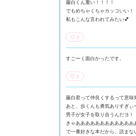
藤白くん重い！！！！
でもめちゃくちゃカッコいい！
私もこんな言われてみたい💕
0
すごーく面白かったです。
0
族館
悪役なんて、ご
トモダチデスゲ
世にもふしぎな
めんです！
ーム 昨日の友
ＳＣＰガチャ！
（１）
は今日の敵
（１） かわい
藤白君って仲良くするって意味
い猫にご用心
あと、歩くんも勇気ありすぎぃ
男子が女子を取り合うんだヨ！
きゃああああああああああああ
で一番好きな本だから、読まな