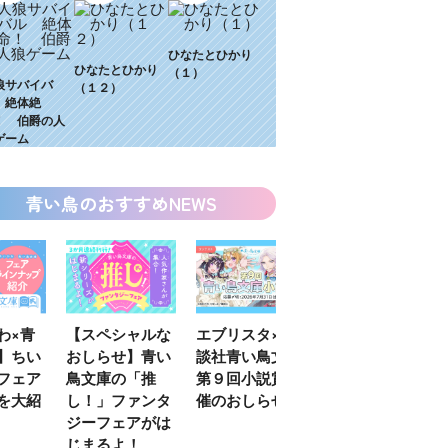
ひなたとひかり
ひなたとひかり
（１）
狼サバイバ
（１２）
 絶体絶
！ 伯爵の人
ゲーム
青い鳥のおすすめNEWS
わ×青
【スペシャルな
エブリスタ×講
【速報】『黒魔
】ちい
おしらせ】青い
談社青い鳥文庫
女さんが通
フェア
鳥文庫の「推
第９回小説賞開
る‼』ついにコ
を大紹
し！」ファンタ
催のおしらせ
ミカライズ！
ジーフェアがは
じまるよ！