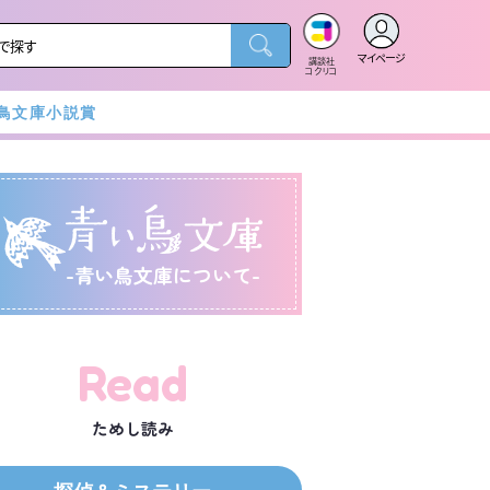
マイページ
講談社
コクリコ
鳥文庫小説賞
-青い鳥文庫について-
Read
ためし読み