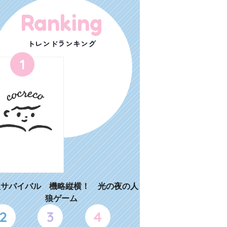
Ranking
トレンドランキング
1
狼サバイバル 機略縦横！ 光の夜の人
狼ゲーム
2
3
4