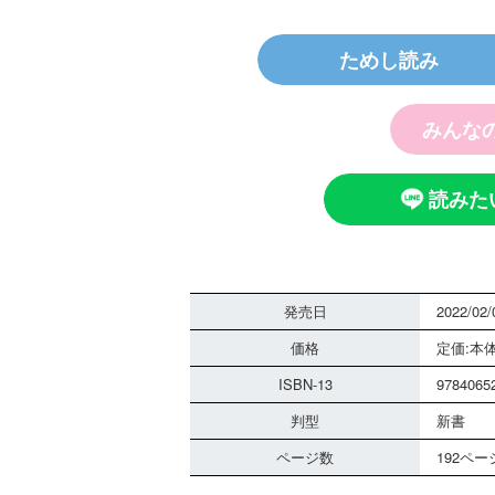
ためし読み
探偵チームＫＺ
ノート つぶや
霊は知っている
みんな
読みた
発売日
2022/02/
価格
定価:本体
ISBN-13
9784065
判型
新書
黒魔女さんは白
ページ数
192ペー
さん！？ ６年
組 黒魔女さん