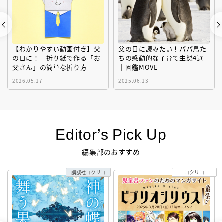
【わかりやすい動画付き】父
父の日に読みたい！パパ鳥た
の日に！ 折り紙で作る「お
ちの感動的な子育て生態4選
父さん」の簡単な折り方
｜図鑑MOVE
2026.05.17
2025.06.13
Editor’s Pick Up
編集部のおすすめ
講談社コクリコ
コクリコ