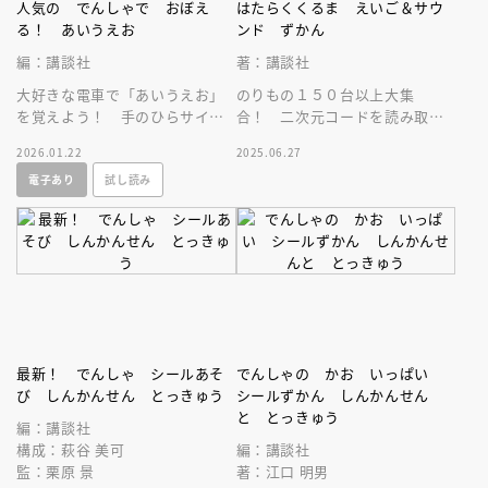
人気の でんしゃで おぼえ
はたらくくるま えいご＆サウ
る！ あいうえお
ンド ずかん
編：講談社
著：講談社
大好きな電車で「あいうえお」
のりもの１５０台以上大集
を覚えよう！ 手のひらサイズ
合！ 二次元コードを読み取る
に、人気の電車が１５０以上
と英語の発音と車のサウンドが
2026.01.22
2025.06.27
♪ 新幹線・特急、普通列車や
聞ける！
電子あり
試し読み
観光列車も！
最新！ でんしゃ シールあそ
でんしゃの かお いっぱい
び しんかんせん とっきゅう
シールずかん しんかんせん
と とっきゅう
編：講談社
構成：萩谷 美可
編：講談社
監：栗原 景
著：江口 明男