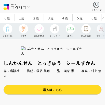
マイページ
0
1
2
3
4
5
6
歳
歳
歳
歳
歳
歳
歳
妊娠と出産
子育て
健康と安全
食とレシピ
暮らし
絵本とお話
知育と探
しんかんせん とっきゅう シールずかん
編：講談社 構成：萩谷 美可 監：栗原 景 写真：村上 悠
太
購入はこちら