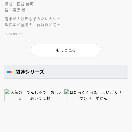
構成：萩谷 美可
監：栗原 景
電車が大好きな子のためのシー
ル絵本が登場！ 新幹線と特急
のシールがいっぱい！ 子ども
2024.09.27
のリュックに入るサイズが嬉し
い♪
もっと見る
関連シリーズ