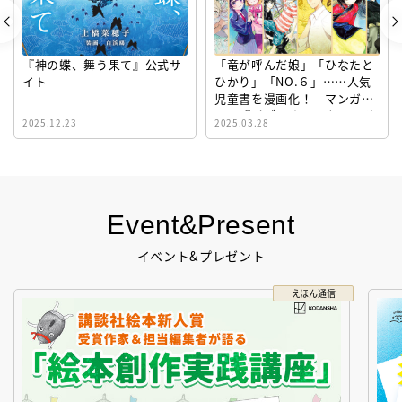
『神の蝶、舞う果て』公式サ
「竜が呼んだ娘」「ひなたと
イト
ひかり」「NO.６」……人気
児童書を漫画化！ マンガサ
イト『ビブリオシリウス』誕
2025.12.23
2025.03.28
生！
Event&Present
イベント&プレゼント
えほん通信