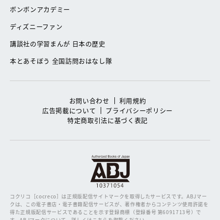
ボンボンアカデミー
ディズニーファン
講談社の学習まんが 日本の歴史
本とあそぼう 全国訪問おはなし隊
お問い合わせ
利用規約
広告掲載について
プライバシーポリシー
特定商取引法に基づく表記
コクリコ［cocreco］は正規版配信サイトマークを取得したサービスです。
ABJマー
クは、この電子書店・電子書籍配信サービスが、著作権者からコンテンツ使用許諾を
得た正規版配信サービスであることを示す登録商標（登録番号 第6091713号）で
す。ABJマークについて、詳しくはこちらを御覧ください。