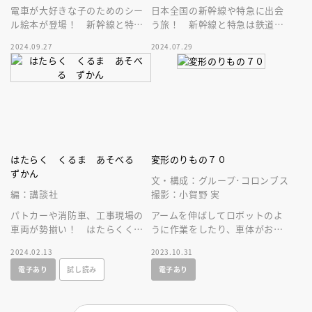
電車が大好きな子のためのシー
日本全国の新幹線や特急に出会
ル絵本が登場！ 新幹線と特急
う旅！ 新幹線と特急は鉄道模
のシールがいっぱい！ 子ども
型とジオラマで構成。その新幹
2024.09.27
2024.07.29
のリュックに入るサイズが嬉し
線と特急の顔のシールを貼って
い♪
遊ぼう！
はたらく くるま あそべる
変形のりもの７０
ずかん
文・構成：グループ･コロンブス
編：講談社
撮影：小賀野 実
パトカーや消防車、工事現場の
アームを伸ばしてロボットのよ
車両が勢揃い！ はたらくくる
うに作業をしたり、車体がお店
まのクイズや迷路で楽しく遊び
に変身したり！？ 変形や車両
2024.02.13
2023.10.31
ながら、はたらくくるまに詳し
同士の合体をして活躍をする車
電子あり
試し読み
電子あり
くなれる！
両が大集合！