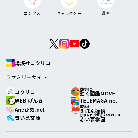
エンタメ
キャラクター
漫画
講談社コクリコ
ファミリーサイト
講談社の
コクリコ
動く図鑑MOVE
WEB げんき
TELEMAGA.net
講談社
Aneひめ.net
えほん通信
はやみねかおる FAN CLUB
青い鳥文庫
赤い夢学園