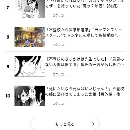
「正社員になれば安心」のはずが…シングル
マザーを待っていた“魔の２年間”【前編】
コクリコ
「不登校から医学部進学」“ラップとフリー
スクール”でトンネルを脱して高校受験へ
〔元野球少年の実話〕
コクリコ
【不登校のきっかけは先生でした】「意見の
ない人間は損する」担任の一言が苦しみに…
《第１話》
コクリコ
「死にたいなら死ねばいいじゃん！」不登校
の姉に浴びせてしまった言葉【番外編・後
編】
コクリコ
もっと見る