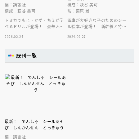
編：講談社
構成：萩谷 美可
構成：萩谷 美可
監：栗原 景
トミカでもじ・かず・ちえが学
電車が大好きな子のためのシー
べるドリルが登場！ 豪華ふろ
ル絵本が登場！ 新幹線と特急
くは、タイヤつきの車デザイン
のシールがいっぱい！ 子ども
2026.02.24
2024.09.27
の筆箱＋トミカの三角えんぴ２
のリュックに入るサイズが嬉し
本だよ！
い♪
既刊一覧
最新！ でんしゃ シールあそ
び しんかんせん とっきゅう
編：講談社