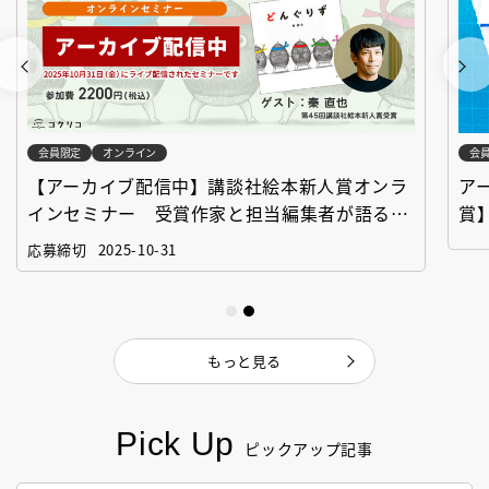
会員限定
オンライン
会
【アーカイブ配信中】講談社絵本新人賞オンラ
ア
インセミナー 受賞作家と担当編集者が語る
賞
「絵本創作実践講座」
作
応募締切
2025-10-31
もっと見る
Pick Up
ピックアップ記事