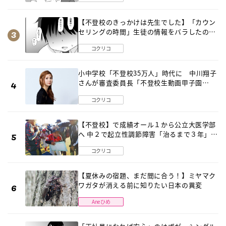
【不登校のきっかけは先生でした】「カウン
セリングの時間」生徒の情報をバラしたの
は…《第２話》
コクリコ
小中学校「不登校35万人」時代に 中川翔子
さんが審査委員長「不登校生動画甲子園
2026」が開催
コクリコ
【不登校】で成績オール１から公立大医学部
へ 中２で起立性調節障害「治るまで３年」の
診断 そのとき母は
コクリコ
【夏休みの宿題、まだ間に合う！】ミヤマク
ワガタが消える前に知りたい日本の異変
Aneひめ