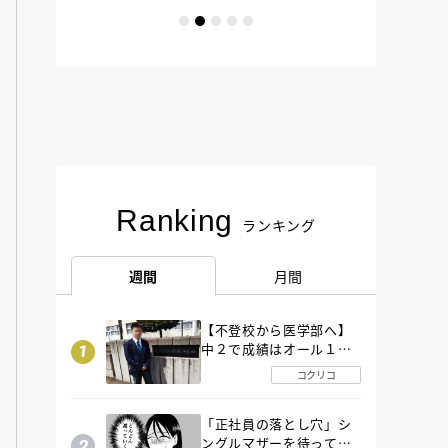
Ranking
ランキング
週間
月間
【不登校から医学部へ】
中２で成績はオール１
「昼夜逆転」したわが子
コクリコ
を”夜遊び”に連れ出した
母の気づき
「正社員の落とし穴」シ
ングルマザーを待ってい