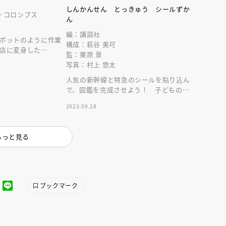
しんかんせん とっきゅう シールずか
･コロンブス
ん
編：講談社
ボットのように作業
構成：萩谷 美可
店に変身した
監：栗原 景
両同士の合体をして活
写真：村上 悠太
集合！
人気の新幹線と特急のシールを貼り込ん
で、図鑑を完成させよう！ 子どものリ
えほん通信
ュックにも入る大きさだから、お出かけ
2023.09.28
にもおすすめ！
もっと見る
ブックマーク
ンライン
会員限定
オンライン
ブ配信中】講談社絵本新
アーカイブ配信中【第67回講