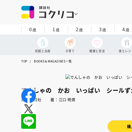
0
1
2
3
4
歳
歳
歳
歳
歳
妊娠と出産
子育て
健康と安全
食とレシ
TOP
BOOKS＆MAGAZINES一覧
でんしゃの かお いっぱい シールず
編：講談社 著：江口 明男
購