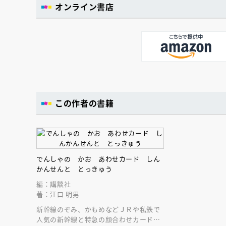
オンライン書店
この作者の書籍
でんしゃの かお あわせカード しん
かんせんと とっきゅう
編：講談社
著：江口 明男
新幹線のぞみ、かもめなどＪＲや私鉄で
人気の新幹線と特急の顔合わせカード。