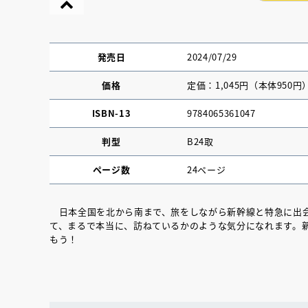
発売日
2024/07/29
価格
定価：1,045円（本体950円
ISBN-13
9784065361047
判型
B24取
ページ数
24ページ
日本全国を北から南まで、旅をしながら新幹線と特急に出会
て、まるで本当に、訪ねているかのような気分になれます。
『NO.６再会』
もう！
イト ＃４ 20
2025.02.17