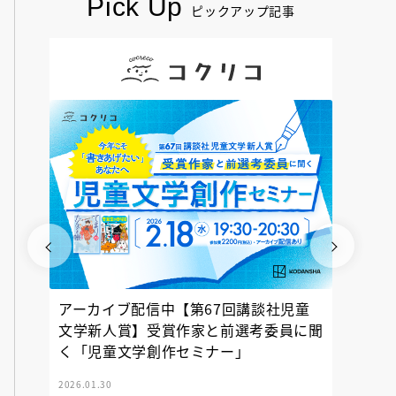
Pick Up
ピックアップ記事
アーカイブ配信中【第67回講談社児童
『神の
文学新人賞】受賞作家と前選考委員に聞
く「児童文学創作セミナー」
2026.01.30
2025.12.23