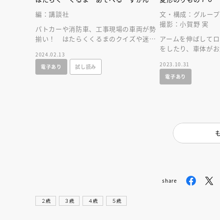
編：講談社
文・構成：グループ
撮影：小賀野 実
パトカーや消防車、工事現場の車両が勢
揃い！ はたらくくるまのクイズや迷路
アームを伸ばしてロ
で楽しく遊びながら、はたらくくるまに
をしたり、車体がお
2024.02.13
詳しくなれる！
り！？ 変形や車
2023.10.31
電子あり
試し読み
躍をする車両が大
電子あり
share
会員限定
オ
２歳
３歳
４歳
５歳
【アーカイ