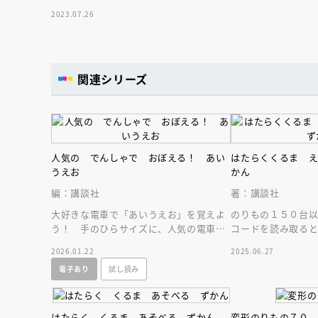
遊んでいるうちに、名前を覚えられて子
2023.07.26
どもは、大喜び！
関連シリーズ
人気の でんしゃで おぼえる！ あい
はたらくくるま 
うえお
かん
編：講談社
著：講談社
大好きな電車で「あいうえお」を覚えよ
のりもの１５０台
う！ 手のひらサイズに、人気の電車が
コードを読み取る
１５０以上♪ 新幹線・特急、普通列車
ウンドが聞ける！
2026.01.22
2025.06.27
や観光列車も！
電子あり
試し読み
はたらく くるま あそべる ずかん
変形のりもの７０