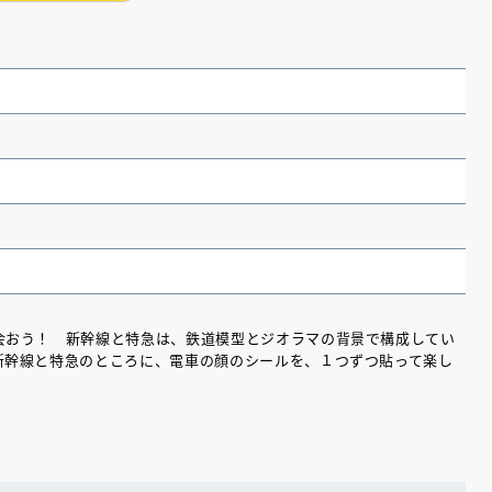
）
おう！ 新幹線と特急は、鉄道模型とジオラマの背景で構成してい
新幹線と特急のところに、電車の顔のシールを、１つずつ貼って楽し
（あさのあつこ）特設サ
フリースクールという選択
26年９月30日発売決定！
2026.03.31