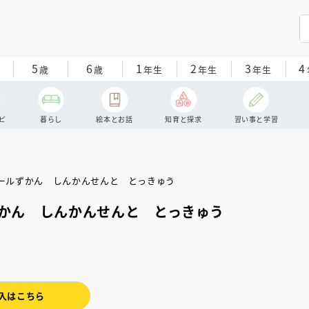
5
6
1
2
3
4
歳
歳
年生
年生
年生
ピ
暮らし
絵本とお話
知育と探求
習い事と学習
かん しんかんせんと とっきゅう
入はこちら