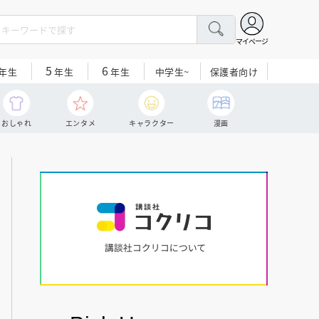
マイページ
5
6
中学生~
保護者向け
年生
年生
年生
おしゃれ
エンタメ
キャラクター
漫画