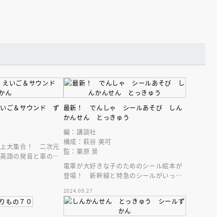
えいご＆サウンド ず
最新！ でんしゃ シールあそび しん
かんせん とっきゅう
編：講談社
構成：萩谷 美可
以上大集合！ 二次元
監：栗原 景
と英語の発音と車のサ
電車が大好きな子のためのシール絵本が
登場！ 新幹線と特急のシールがいっぱ
い！ 子どものリュックに入るサイズが
2024.09.27
嬉しい♪