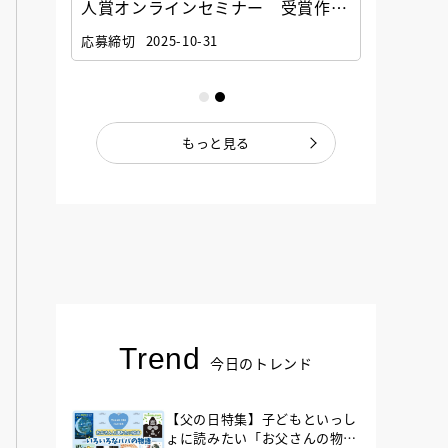
選考委
人賞オンラインセミナー 受賞作家
童文学
ナー」
と担当編集者が語る「絵本創作実践
員に聞
応募締切
2025-10-31
講座」
もっと見る
Trend
今日のトレンド
【父の日特集】子どもといっし
ょに読みたい「お父さんの物