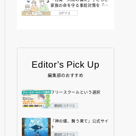
家族の命を守る事前対策を「防
災アドバイザー」が解説
コクリコ
Editor’s Pick Up
編集部のおすすめ
フリースクールという選択
講談社コクリコ
『神の蝶、舞う果て』公式サイ
ト
講談社コクリコ