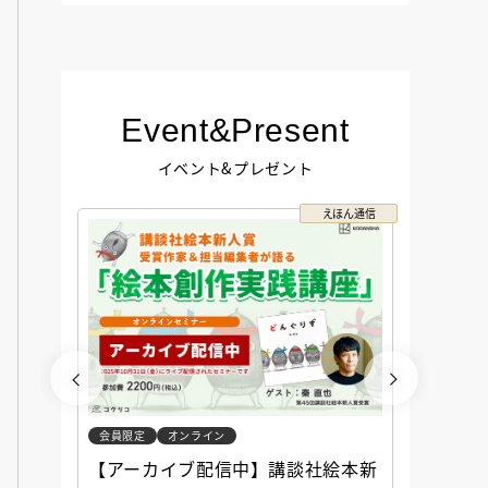
Event&Present
イベント&プレゼント
コクリコ
えほん通信
会員限定
オンライン
会員限定
談社児
【アーカイブ配信中】講談社絵本新
アーカ