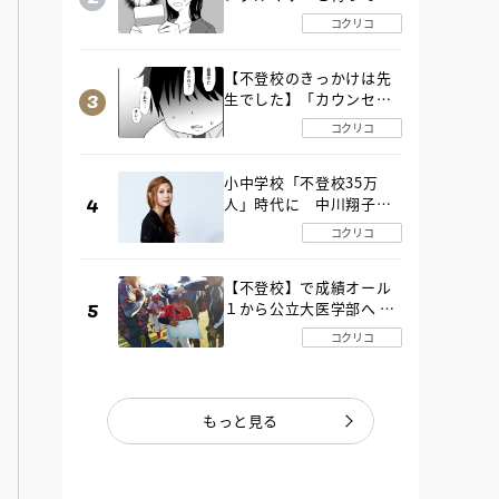
た“魔の２年間”【後編】
コクリコ
【不登校のきっかけは先
生でした】「カウンセリ
ングの時間」生徒の情報
コクリコ
をバラしたのは…《第２
話》
小中学校「不登校35万
人」時代に 中川翔子さ
んが審査委員長「不登校
コクリコ
生動画甲子園 2026」が開
催
【不登校】で成績オール
１から公立大医学部へ 中
２で起立性調節障害「治
コクリコ
るまで３年」の診断 その
とき母は
もっと見る