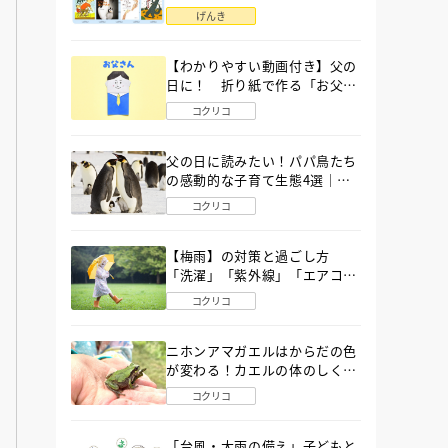
語」６選
げんき
【わかりやすい動画付き】父の
日に！ 折り紙で作る「お父さ
ん」の簡単な折り方
コクリコ
父の日に読みたい！パパ鳥たち
の感動的な子育て生態4選｜図
鑑MOVE
コクリコ
【梅雨】の対策と過ごし方
「洗濯」「紫外線」「エアコ
ン」「ゲリラ豪雨」…〔気象予
コクリコ
報士が完全ガイド〕
ニホンアマガエルはからだの色
が変わる！カエルの体のしくみ
から両生類の特ちょうまで図鑑
コクリコ
MOVEが解説！
「台風・大雨の備え」子どもと