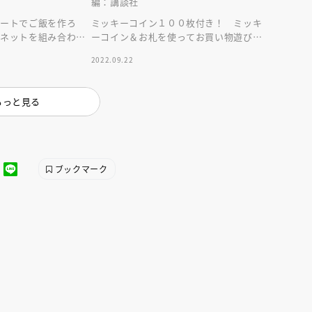
編：講談社
コートでご飯を作ろ
ミッキーコイン１００枚付き！ ミッキ
グネットを組み合わせ
ーコイン＆お札を使ってお買い物遊びを
役立ちます。場所を
しながら、お金について楽しく学べる初
2022.09.22
ズ
めての本です！
もっと見る
えほん通信
ブックマーク
ンライン
会員限定
オンライン
ブ配信中】講談社絵本新
アーカイブ配信中【第67回講