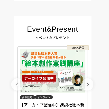
Event&Present
イベント&プレゼント
コクリコ
えほん通信
会員限定
オンライン
会員限定
談社児
【アーカイブ配信中】講談社絵本新
アーカ