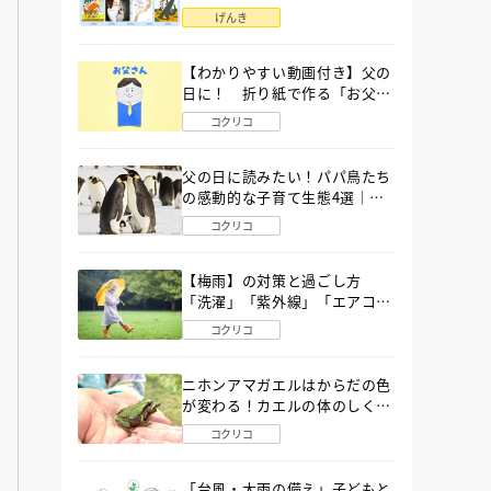
語」６選
げんき
【わかりやすい動画付き】父の
日に！ 折り紙で作る「お父さ
ん」の簡単な折り方
コクリコ
父の日に読みたい！パパ鳥たち
の感動的な子育て生態4選｜図
鑑MOVE
コクリコ
【梅雨】の対策と過ごし方
「洗濯」「紫外線」「エアコ
ン」「ゲリラ豪雨」…〔気象予
コクリコ
報士が完全ガイド〕
ニホンアマガエルはからだの色
が変わる！カエルの体のしくみ
から両生類の特ちょうまで図鑑
コクリコ
MOVEが解説！
「台風・大雨の備え」子どもと