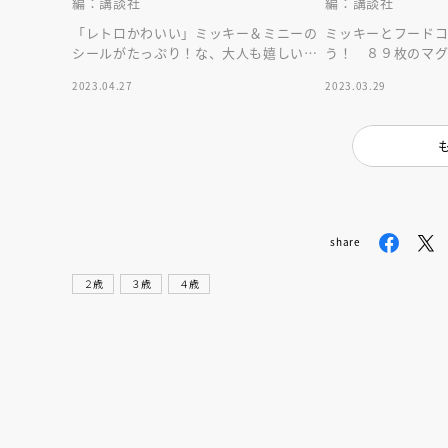
編：講談社
編：講談社
「レトロかわいい」ミッキー＆ミニーの
ミッキーとフード
シールがたっぷり！な、大人も嬉しいシ
う！ ８９枚のマ
ールブック。メッセージカード付き。
て遊ぶことで食育に
2023.04.27
2023.03.29
取らない絵本サイ
share
２歳
３歳
４歳
会員限定
オ
【アーカイ