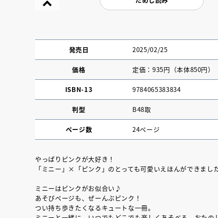
発売日
2025/02/25
価格
定価：935円（本体850円）
ISBN-13
9784065383834
判型
B48取
ページ数
24ページ
やっぱりピンクが大好き！
「ミニー」×「ピンク」のとっても可愛いえほんができまし
『NO.６再会』
イト ＃４ 20
ミニーはピンクがお似合い♪
あそびページも、ぜーんぶピンク！
つい持ち歩きたくなるキュートな一冊。
2025.02.17
ミニーと一緒に、いつでもどこでも楽しくあそべる、おたの