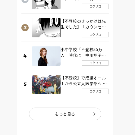
た“魔の２年間”【後編】
コクリコ
【不登校のきっかけは先
生でした】「カウンセリ
ングの時間」生徒の情報
コクリコ
をバラしたのは…《第２
話》
小中学校「不登校35万
人」時代に 中川翔子さ
んが審査委員長「不登校
コクリコ
生動画甲子園 2026」が開
催
【不登校】で成績オール
１から公立大医学部へ 中
２で起立性調節障害「治
コクリコ
るまで３年」の診断 その
とき母は
もっと見る