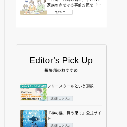
家族の命を守る事前対策を「防
災アドバイザー」が解説
コクリコ
Editor’s Pick Up
編集部のおすすめ
フリースクールという選択
講談社コクリコ
『神の蝶、舞う果て』公式サイ
ト
講談社コクリコ