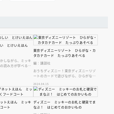
しい とけいえほん
東京ディズニーリゾート ひらがな・カ
タカナカード たっぷりあそべる
動かしながら、ミッキ
編：講談社
計の読み方が学べる
おうちディズニー！東京ディズニーリゾ
。３歳からの知育に！
ートのカードで遊びながら、ひらがな・
カタカナが覚えられる！５つの遊び＆カ
2024.04.15
ード９２枚入！
ネットえほん ミッキ
ディズニー ミッキーのお札と硬貨でま
ドコート
なぶ！ はじめてのおかいもの