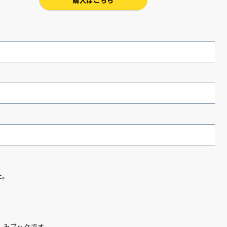
た。
（あさのあつこ）特設サ
フリースクールという選択
26年９月30日発売決定！
2026.03.31
しみブックです。