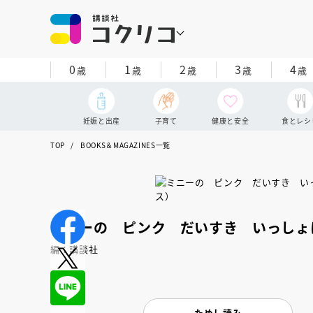
0
1
2
3
4
歳
歳
歳
歳
歳
妊娠と出産
子育て
健康と安全
食とレシ
TOP
BOOKS＆MAGAZINES一覧
ミニーの ピンク だいすき いっしょ
編：講談社
ためし読み