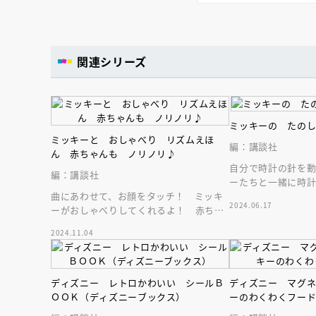
関連シリーズ
ミッキーの たの
ミッキーと おしゃべり リズムえほ
編：講談社
ん 赤ちゃんも ノリノリ♪
自分で時計の針を
編：講談社
ーたちと一緒に時
曲にあわせて、お顔をタッチ！ ミッキ
「とけいえほん」
2024.06.17
ーがおしゃべりしてくれるよ！ 赤ちゃ
回せる時計つき。
んの感性を刺激するミッキーのリズムあ
2024.11.04
そび絵本！
ディズニー レトロかわいい シールＢ
ディズニー マグ
ＯＯＫ（ディズニーブックス）
ーのわくわくフー