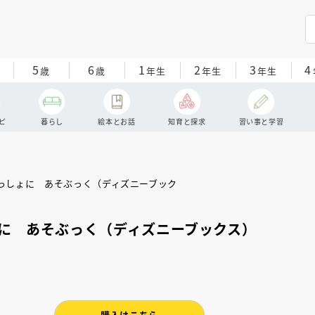
5
6
1
2
3
4
歳
歳
年生
年生
年生
ピ
暮らし
絵本とお話
知育と探求
習い事と学習
に あそぶっく（ディズニーブックス）
購入はこちら