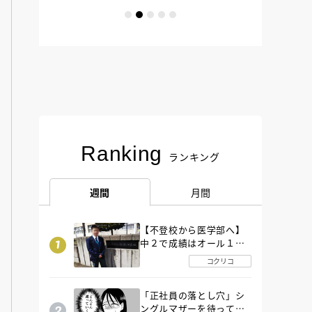
Ranking
ランキング
週間
月間
【不登校から医学部へ】
中２で成績はオール１
「昼夜逆転」したわが子
コクリコ
を”夜遊び”に連れ出した
母の気づき
「正社員の落とし穴」シ
ングルマザーを待ってい