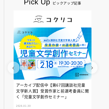
Pick Up
ピックアップ記事
アーカイブ配信中【第67回講談社児童
『神の
文学新人賞】受賞作家と前選考委員に聞
く「児童文学創作セミナー」
2026.01.30
2025.12.23