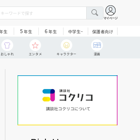
マイページ
5
6
中学生~
保護者向け
年生
年生
年生
おしゃれ
エンタメ
キャラクター
漫画