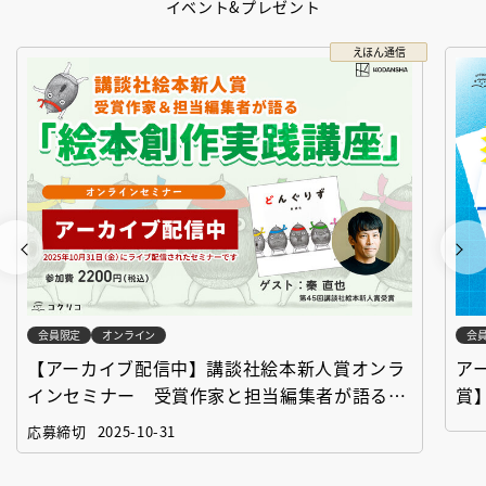
イベント&プレゼント
えほん通信
会員限定
オンライン
会
【アーカイブ配信中】講談社絵本新人賞オンラ
ア
インセミナー 受賞作家と担当編集者が語る
賞
「絵本創作実践講座」
作
応募締切
2025-10-31