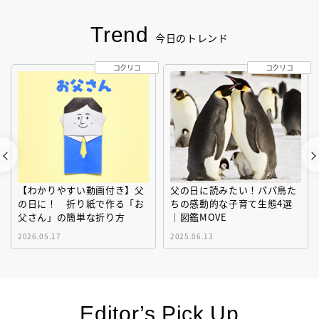
Trend
今日のトレンド
コクリコ
コクリコ
【わかりやすい動画付き】父
父の日に読みたい！パパ鳥た
の日に！ 折り紙で作る「お
ちの感動的な子育て生態4選
父さん」の簡単な折り方
｜図鑑MOVE
2026.05.17
2025.06.13
Editor’s Pick Up