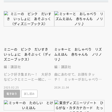
ミニーの ピンク だいすき
ミッキーと おしゃべり リズ
いっしょに あそぶっく（ディ
ムえほん 赤ちゃんも ノリノ
ズニーブックス）
リ♪
編：講談社
編：講談社
ピンク好き集まれ～！ 大好き
曲にあわせて、お顔をタッ
なピンクとミニーと一緒に、い
チ！ ミッキーがおしゃべりし
つでもどこでも遊べるお楽しみ
てくれるよ！ 赤ちゃんの感性
2025.02.25
2024.11.04
ブック！ おでかけに最適なミ
を刺激するミッキーのリズムあ
電子あり
試し読み
ニサイズ★
そび絵本！