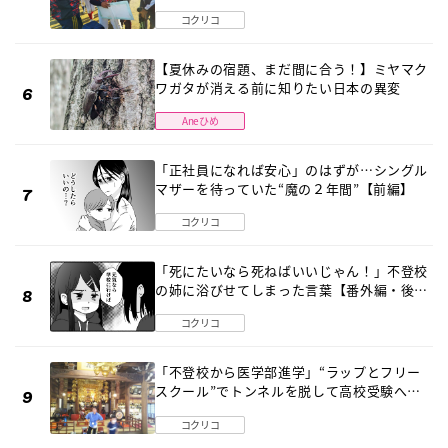
診断 そのとき母は
コクリコ
【夏休みの宿題、まだ間に合う！】ミヤマク
ワガタが消える前に知りたい日本の異変
Aneひめ
「正社員になれば安心」のはずが…シングル
マザーを待っていた“魔の２年間”【前編】
コクリコ
「死にたいなら死ねばいいじゃん！」不登校
の姉に浴びせてしまった言葉【番外編・後
編】
コクリコ
「不登校から医学部進学」“ラップとフリー
スクール”でトンネルを脱して高校受験へ
〔元野球少年の実話〕
コクリコ