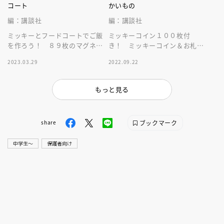
コート
かいもの
編：講談社
編：講談社
ミッキーとフードコートでご飯
ミッキーコイン１００枚付
を作ろう！ ８９枚のマグネッ
き！ ミッキーコイン＆お札を
トを組み合わせて遊ぶことで食
使ってお買い物遊びをしなが
2023.03.29
2022.09.22
育に役立ちます。場所を取らな
ら、お金について楽しく学べる
い絵本サイズ
初めての本です！
もっと見る
ブックマーク
share
中学生〜
保護者向け