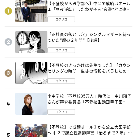
【不登校から医学部へ】中２で成績はオール
１「昼夜逆転」したわが子を”夜遊び”に連れ
出した母の気づき
コクリコ
「正社員の落とし穴」シングルマザーを待っ
ていた“魔の２年間”【後編】
コクリコ
【不登校のきっかけは先生でした】「カウン
セリングの時間」生徒の情報をバラしたの
は…《第２話》
コクリコ
小中学校「不登校35万人」時代に 中川翔子
さんが審査委員長「不登校生動画甲子園
2026」が開催
コクリコ
【不登校】で成績オール１から公立大医学部
へ 中２で起立性調節障害「治るまで３年」の