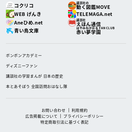
講談社の
コクリコ
動く図鑑MOVE
WEB げんき
TELEMAGA.net
講談社
Aneひめ.net
えほん通信
はやみねかおる FAN CLUB
青い鳥文庫
赤い夢学園
ボンボンアカデミー
ディズニーファン
講談社の学習まんが 日本の歴史
本とあそぼう 全国訪問おはなし隊
お問い合わせ
利用規約
広告掲載について
プライバシーポリシー
特定商取引法に基づく表記