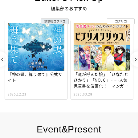
編集部のおすすめ
講談社コクリコ
コクリコ
『神の蝶、舞う果て』公式サ
「竜が呼んだ娘」「ひなたと
イト
ひかり」「NO.６」……人気
児童書を漫画化！ マンガサ
イト『ビブリオシリウス』誕
2025.12.23
2025.03.28
生！
Event&Present