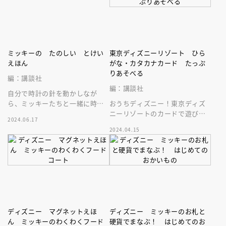
ミッキーの たのしい とけい
東京ディズニーリゾート ひら
えほん
がな・カタカナカード たっぷ
りあそべる
編：講談社
編：講談社
自分で時計の針を動かしなが
ら、ミッキーたちと一緒に時計
おうちディズニー！東京ディズ
の読み方が学べる「とけいえほ
ニーリゾートのカードで遊びな
2024.06.17
ん」。３歳からの知育に！回せ
がら、ひらがな・カタカナが覚
2024.04.15
る時計つき。
えられる！５つの遊び＆カード
９２枚入！
ディズニー マグネットえほ
ディズニー ミッキーのお札と
ん ミッキーのわくわくフード
硬貨でまなぶ！ はじめてのお