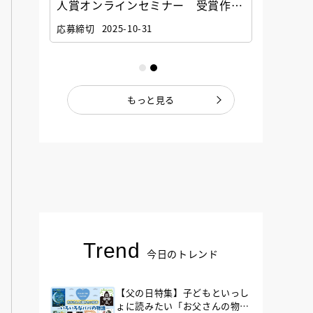
選考委
人賞オンラインセミナー 受賞作家
童文学
ナー」
と担当編集者が語る「絵本創作実践
員に聞
応募締切
2025-10-31
講座」
もっと見る
Trend
今日のトレンド
【父の日特集】子どもといっし
ょに読みたい「お父さんの物