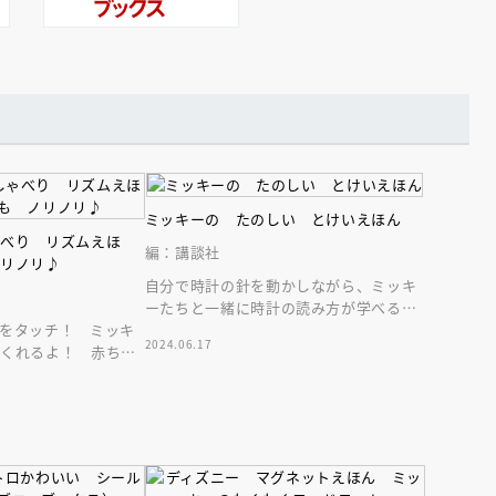
えほん通信
ミッキーの たのしい とけいえほん
ゃべり リズムえほ
編：講談社
ノリノリ♪
自分で時計の針を動かしながら、ミッキ
ーたちと一緒に時計の読み方が学べる
をタッチ！ ミッキ
「とけいえほん」。３歳からの知育に！
2024.06.17
てくれるよ！ 赤ちゃ
回せる時計つき。
るミッキーのリズムあ
ンライン
会員限定
オンライン
ブ配信中】講談社絵本新
アーカイブ配信中【第67回講