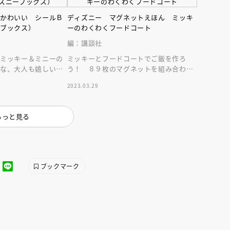
インセミナー 受賞作家
童文学新人賞】受賞作家と前
者が語る「絵本創作実践
員に聞く「児童文学創作セミ
ロかわいい シールＢ
ディズニー マグネットえほん ミッキ
5-10-31
ーブックス）
ーのわくわくフードコート
編：講談社
」ミッキー＆ミニーの
ミッキーとフードコートでご飯を作ろ
！な、大人も嬉しいシ
う！ ８９枚のマグネットを組み合わせ
ージカード付き。
て遊ぶことで食育に役立ちます。場所を
2023.03.29
取らない絵本サイズ
もっと見る
ブックマーク