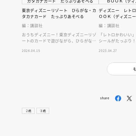
人賞オンラ
と担当編集
東京ディズニーリゾート ひらがな・カ
ディズニー レト
応募締切
202
タカナカード たっぷりあそべる
ＯＯＫ（ディズニ
講座」
編：講談社
編：講談社
おうちディズニー！東京ディズニーリゾ
「レトロかわいい
ートのカードで遊びながら、ひらがな・
シールがたっぷり
カタカナが覚えられる！５つの遊び＆カ
ールブック。メッセ
2024.04.15
2023.04.27
ード９２枚入！
share
２歳
３歳