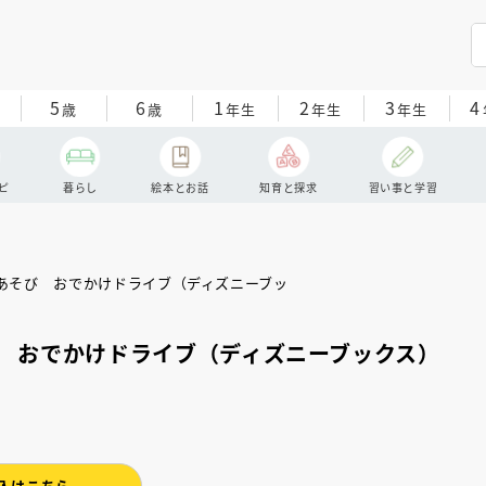
5
6
1
2
3
4
歳
歳
年生
年生
年生
ピ
暮らし
絵本とお話
知育と探求
習い事と学習
 おでかけドライブ（ディズニーブックス）
入はこちら