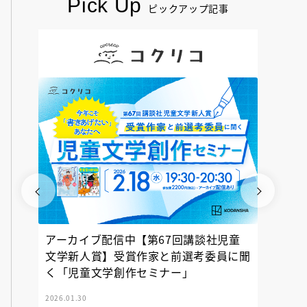
Pick Up
ピックアップ記事
アーカイブ配信中【第67回講談社児童
『神の
文学新人賞】受賞作家と前選考委員に聞
く「児童文学創作セミナー」
2026.01.30
2025.12.23