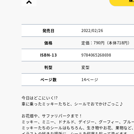
発売日
2022/02/26
価格
定価：790円（本体718円）
ISBN-13
9784065268698
判型
変型
ページ数
14ページ
今日はどこにいく!?
車に乗ったミッキーたちと、シールでおでかけごっこ♪
『NO.６再会』
イト ＃４ 20
お花畑や、サファリパークまで！
ミッキー、ミニー、ドナルド、デイジー、グーフィー、プル
ミッキーたちのシールはもちろん、生き物やお花、果物など
2025.02.17
イラストの好きな場所に、シールを何度も貼って遊べます。