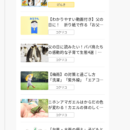
語」６選
げんき
【わかりやすい動画付き】父の
日に！ 折り紙で作る「お父さ
ん」の簡単な折り方
コクリコ
父の日に読みたい！パパ鳥たち
の感動的な子育て生態4選｜図
鑑MOVE
コクリコ
【梅雨】の対策と過ごし方
「洗濯」「紫外線」「エアコ
ン」「ゲリラ豪雨」…〔気象予
コクリコ
報士が完全ガイド〕
ニホンアマガエルはからだの色
が変わる！カエルの体のしくみ
から両生類の特ちょうまで図鑑
コクリコ
MOVEが解説！
「台風・大雨の備え」子どもと