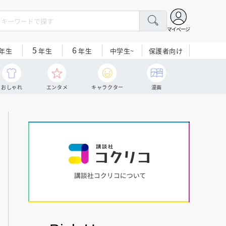
マイページ
5
6
中学生~
保護者向け
年生
年生
年生
おしゃれ
エンタメ
キャラクター
漫画