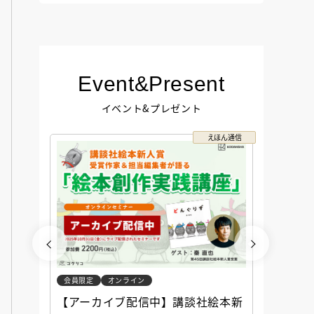
Event&Present
イベント&プレゼント
コクリコ
えほん通信
会員限定
オンライン
会員限定
談社児
【アーカイブ配信中】講談社絵本新
アーカ