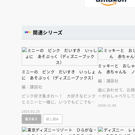
関連シリーズ
ミッキーと おし
ミニーの ピンク だいすき いっしょ
ん 赤ちゃんも 
に あそぶっく（ディズニーブックス）
編：講談社
編：講談社
曲にあわせて、お顔
ピンク好き集まれ～！ 大好きなピンク
ーがおしゃべりし
とミニーと一緒に、いつでもどこでも遊
んの感性を刺激す
2024.11.04
べるお楽しみブック！ おでかけに最適
そび絵本！
2025.02.25
なミニサイズ★
電子あり
試し読み
会員限定
オ
【アーカイ