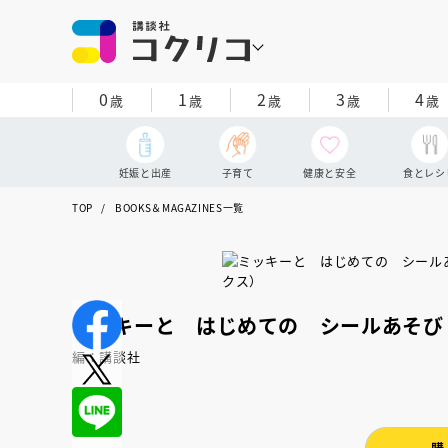
0
1
2
3
4
歳
歳
歳
歳
歳
妊娠と出産
子育て
健康と安全
食とレシ
TOP
BOOKS＆MAGAZINES一覧
ミッキーと はじめての シールあそび
編：講談社
購