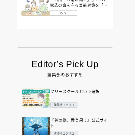
家族の命を守る事前対策を「防
災アドバイザー」が解説
コクリコ
Editor’s Pick Up
編集部のおすすめ
フリースクールという選択
講談社コクリコ
『神の蝶、舞う果て』公式サイ
ト
講談社コクリコ