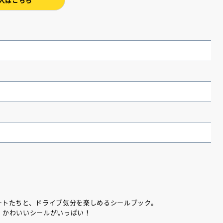
（あさのあつこ）特設サ
フリースクールという選択
26年９月30日発売決定！
ートたちと、ドライブ気分を楽しめるシールブック。
、かわいいシールがいっぱい！
2026.03.31