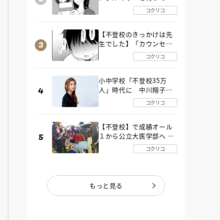
た“魔の２年間”【後編】
コクリコ
【不登校のきっかけは先
生でした】「カウンセリ
ングの時間」生徒の情報
コクリコ
をバラしたのは…《第２
話》
小中学校「不登校35万
人」時代に 中川翔子さ
んが審査委員長「不登校
コクリコ
生動画甲子園 2026」が開
催
【不登校】で成績オール
１から公立大医学部へ 中
２で起立性調節障害「治
コクリコ
るまで３年」の診断 その
とき母は
もっと見る