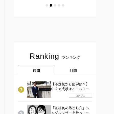
Ranking
ランキング
週間
月間
【不登校から医学部へ】
中２で成績はオール１
「昼夜逆転」したわが子
コクリコ
を”夜遊び”に連れ出した
母の気づき
「正社員の落とし穴」シ
ングルマザーを待ってい