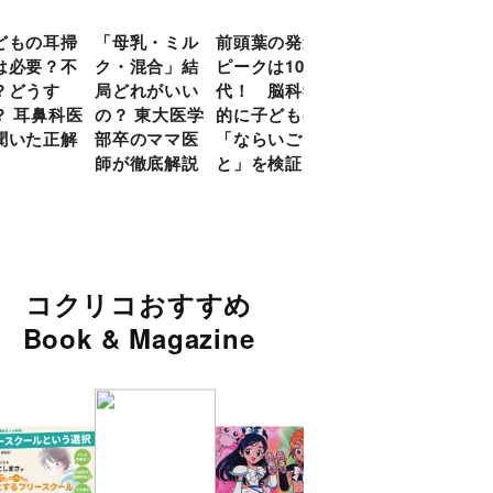
どもの耳掃
「母乳・ミル
前頭葉の発達
約９割のママ
現役
は必要？不
ク・混合」結
ピークは10
が「つら
談員
？どうす
局どれがいい
代！ 脳科学
い！」と回
に偏
？ 耳鼻科医
の？ 東大医学
的に子どもの
答 「読み聞
い」
聞いた正解
部卒のママ医
「ならいご
かせ」を楽し
由
師が徹底解説
と」を検証
くするアイデ
ア９選
コクリコおすすめ
Book & Magazine