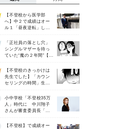
【不登校から医学部
へ】中２で成績はオー
ル１「昼夜逆転」した
わが子を”夜遊び”に連れ
出した母の気づき
「正社員の落とし穴」
シングルマザーを待っ
ていた“魔の２年間”【後
編】
【不登校のきっかけは
先生でした】「カウン
セリングの時間」生徒
の情報をバラしたの
は…《第２話》
小中学校「不登校35万
人」時代に 中川翔子
さんが審査委員長「不
登校生動画甲子園
2026」が開催
【不登校】で成績オー