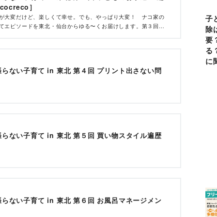
cocreco］
が大変だけど、楽しくて幸せ。でも、やっぱり大変！ ナコ家の
子
てエピソードを東北・仙台からゆる〜くお届けします。第３回は
除
いについて。子どもにお小遣いをどうやって、いくらあげていま
要
る
に
らない子育て in 東北 第４回 プリント出さない問
らない子育て in 東北 第５回 買い物スタイル遍歴
らない子育て in 東北 第６回 お風呂マネージメン