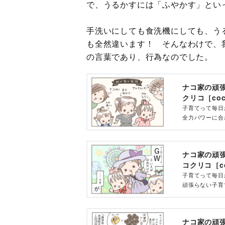
で、うるかすには「ふやかす」とい
手洗いにしても食洗機にしても、う
も全然違います！ そんなわけで、
の言葉であり、行為なのでした。
ナコ家の頑張ら
クリコ［coc
子育てって毎日
全力パワーに合
くこともとても
る〜くお届けし
ナコ家の頑張
コクリコ［co
子育てって毎日
頑張らない子育
ゴールデンウィ
ナコ家の頑張