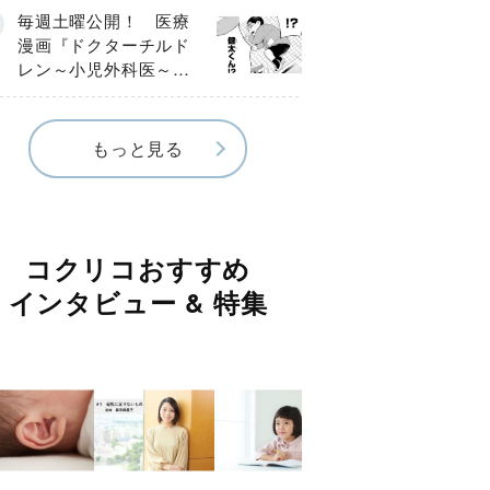
編】
毎週土曜公開！ 医療
漫画『ドクターチルド
レン～小児外科医～』
【Episode.４】
もっと見る
コクリコおすすめ
インタビュー & 特集