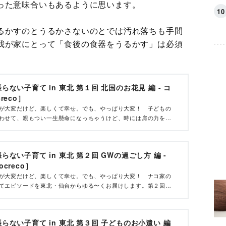
った意味合いもあるように思います。
るかすのとうるかさないのとでは汚れ落ちも手間
我が家にとって「食後の食器をうるかす」は必須
ない子育て in 東北 第１回 北国のお花見 編 - コ
reco］
が大変だけど、楽しくて幸せ。でも、やっぱり大変！ 子どもの
わせて、親もつい一生懸命になっちゃうけど、時には肩の力を抜
大切。ナコ家の頑張らない子育てエピソードを東北・仙台からゆ
ます。
らない子育て in 東北 第２回 GWの過ごし方 編 -
creco］
が大変だけど、楽しくて幸せ。でも、やっぱり大変！ ナコ家の
てエピソードを東北・仙台からゆる〜くお届けします。第２回は
ークの過ごし方を紹介。こんなお休みもいいものです。
らない子育て in 東北 第３回 子どものお小遣い 編