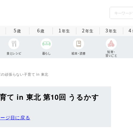
5
6
1
2
3
4
歳
歳
年生
年生
年生
知育・
食とレシピ
暮らし
絵本・読書
習いごと
の頑張らない子育て in 東北
 in 東北 第10回 うるかす
ページ目に戻る