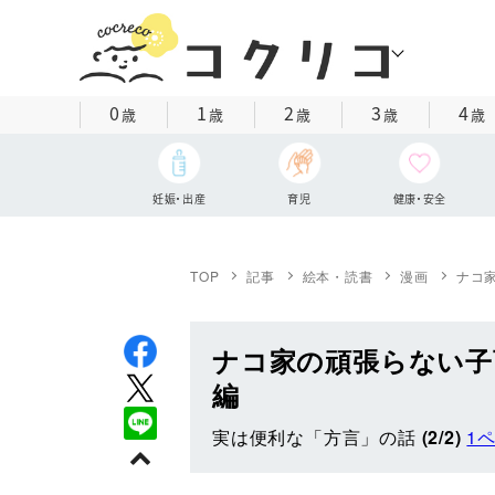
0
1
2
3
4
歳
歳
歳
歳
歳
妊娠・出産
育児
健康・安全
TOP
記事
絵本・読書
漫画
ナコ家
ナコ家の頑張らない子育て
編
実は便利な「方言」の話
(2/2)
1