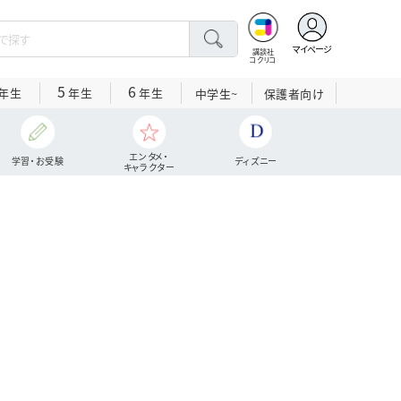
マイページ
講談社
コクリコ
5
6
年生
年生
年生
中学生~
保護者向け
エンタメ・
学習・お受験
ディズニー
キャラクター