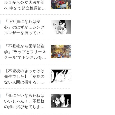
ル１から公立大医学部
へ 中２で起立性調節障
害「治るまで３年」の
診断 そのとき母は
「正社員になれば安
心」のはずが…シング
ルマザーを待ってい
た“魔の２年間”【前編】
「不登校から医学部進
学」“ラップとフリース
クール”でトンネルを脱
して高校受験へ〔元野
球少年の実話〕
【不登校のきっかけは
先生でした】「意見の
ない人間は損する」担
任の一言が苦しみに…
《第１話》
「死にたいなら死ねば
いいじゃん！」不登校
の姉に浴びせてしまっ
た言葉【番外編・後