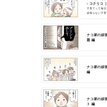
- コクリコ［
子育てって毎日
頑張らない子育
子どものお小遣
すか？
ナコ家の頑張
題 編
ナコ家の頑張
編
ナコ家の頑張
ト 編