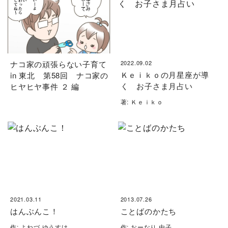
ナコ家の頑張らない子育て
2022.09.02
Ｋｅｉｋｏの月星座が導
in 東北 第58回 ナコ家の
く お子さま月占い
ヒヤヒヤ事件 ２ 編
著: Ｋｅｉｋｏ
2021.03.11
2013.07.26
はんぶんこ！
ことばのかたち
作: よねづ ゆうすけ
作: おーなり 由子