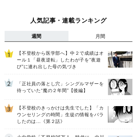
人気記事・連載ランキング
週間
月間
【不登校から医学部へ】中２で成績はオ
ール１「昼夜逆転」したわが子を”夜遊
び”に連れ出した母の気づき
「正社員の落とし穴」シングルマザーを
待っていた“魔の２年間”【後編】
【不登校のきっかけは先生でした】「カ
ウンセリングの時間」生徒の情報をバラ
したのは…《第２話》
小中学校「不登校35万人」時代に 中川