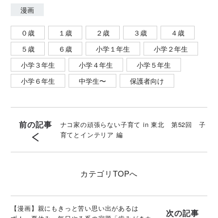
漫画
０歳
１歳
２歳
３歳
４歳
５歳
６歳
小学１年生
小学２年生
小学３年生
小学４年生
小学５年生
小学６年生
中学生〜
保護者向け
前の記事
ナコ家の頑張らない子育て in 東北 第52回 子
育てとインテリア 編
カテゴリ
TOPへ
【漫画】親にもきっと苦い思い出があるは
次の記事