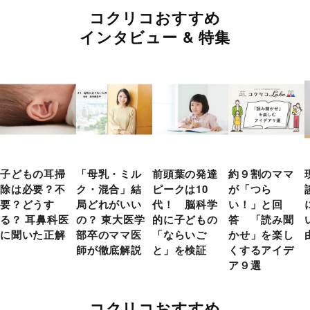
コクリコおすすめ
インタビュー & 特集
子どもの耳掃
「母乳・ミル
前頭葉の発達
約９割のママ
除は必要？不
ク・混合」結
ピークは10
が「つら
要？どうす
局どれがいい
代！ 脳科学
い！」と回
る？ 耳鼻科医
の？ 東大医学
的に子どもの
答 「読み聞
に聞いた正解
部卒のママ医
「ならいご
かせ」を楽し
師が徹底解説
と」を検証
くするアイデ
ア９選
コクリコおすすめ