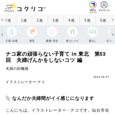
マイページ
講談社
コクリコ
0
1
2
3
4
5
6
歳
歳
歳
歳
歳
歳
歳
妊娠・出産
育児
健康・安全
食とレシピ
暮らし
絵本・
ナコ家の頑張らない子育て in 東北 第53
回 夫婦げんかをしないコツ 編
夫婦の距離感
2024.06.07
イラストレーター:
ナコ
なんだか夫婦間がイイ感じになります
こんにちは。イラストレーター・ナコです。仙台市在