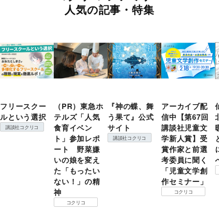
人気の記事・特集
フリースクー
（PR）東急ホ
『神の蝶、舞
アーカイブ配
ルという選択
テルズ「人気
う果て』公式
信中【第67回
食育イベン
サイト
講談社児童文
講談社コクリコ
ト」参加レポ
学新人賞】受
講談社コクリコ
ート 野菜嫌
賞作家と前選
いの娘を変え
考委員に聞く
た「もったい
「児童文学創
ない！」の精
作セミナー」
神
コクリコ
コクリコ