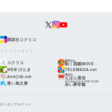
講談社コクリコ
ファミリーサイト
講談社の
コクリコ
動く図鑑MOVE
WEB げんき
TELEMAGA.net
講談社
Aneひめ.net
えほん通信
はやみねかおる FAN CLUB
青い鳥文庫
赤い夢学園
ボンボンアカデミー