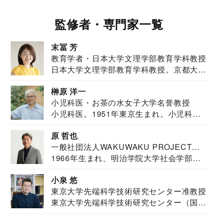
監修者・専門家一覧
末冨 芳
教育学者・日本大学文理学部教育学科教授
日本大学文理学部教育学科教授。京都大学
教育学部卒業...
榊原 洋一
小児科医・お茶の水女子大学名誉教授
小児科医。1951年東京生まれ。小児科
医。東京大学...
原 哲也
一般社団法人WAKUWAKU PROJECT
1966年生まれ、明治学院大学社会学部福
JAPAN代表・言語聴覚士・社会福祉士
祉学科卒業...
小泉 悠
東京大学先端科学技術研究センター准教授
東京大学先端科学技術研究センター（国際
安全保障構想...