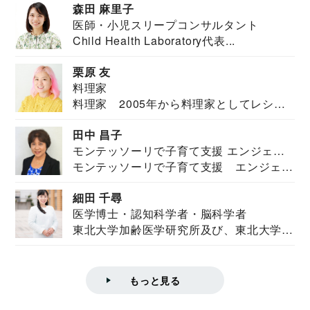
森田 麻里子
医師・小児スリープコンサルタント
Child Health Laboratory代表...
栗原 友
料理家
料理家 2005年から料理家としてレシピ
を紹介。東...
田中 昌子
モンテッソーリで子育て支援 エンジェル
モンテッソーリで子育て支援 エンジェル
ズハウス研究所所長
ズハウス研究...
細田 千尋
医学博士・認知科学者・脳科学者
東北大学加齢医学研究所及び、東北大学大
学院情報科学...
もっと見る