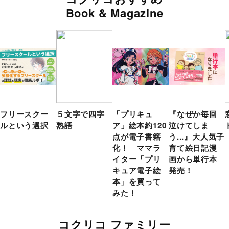
Book & Magazine
フリースクー
５文字で四字
「プリキュ
『なぜか毎回
ルという選択
熟語
ア」絵本約120
泣けてしま
点が電子書籍
う...』大人気子
化！ ママラ
育て絵日記漫
イター「プリ
画から単行本
キュア電子絵
発売！
本」を買って
みた！
コクリコ ファミリー