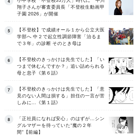
翔子さんが審査委員長「不登校生動画甲
子園 2026」が開催
【不登校】で成績オール１から公立大医
学部へ 中２で起立性調節障害「治るま
で３年」の診断 そのとき母は
【不登校のきっかけは先生でした】「い
つまで休むんですか？」追い詰められる
母と息子《第６話》
【不登校のきっかけは先生でした】「意
見のない人間は損する」担任の一言が苦
しみに…《第１話》
「正社員になれば安心」のはずが…シン
グルマザーを待っていた“魔の２年
間”【前編】