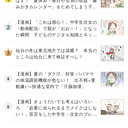
はず！ 夏休み・毎日やる系の宿題「歯
みがきカレンダー」をためてしまう子ど
もとその結末
【漫画】「これは感心！」中学生次女の
〈動画配信〉で親が「おお～！」となっ
た瞬間 子どものデジタル知識とネット
リテラシー教育の高さがスゴイ！
仙台の冬は東北地方では温暖？ 本当の
ところは仙台に来て検証すべし！
【漫画】夏の「ダク汗」対策 パパママ
の体温調節機能が危ない！ 出不精×運
動嫌い×快適な室内で「汗腺崩壊」
【漫画】きょうだいでも考えはいろい
ろ 「必要に迫られるまでメイクはしな
い！」宣言をした中学生・次女のブレな
い信念