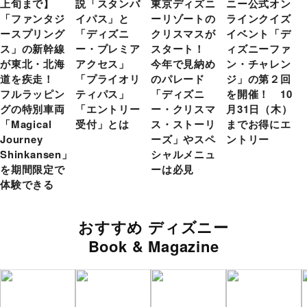
上旬まで】
説「スタンバ
東京ディズニ
ニー公式オン
「ファンタジ
イパス」と
ーリゾートの
ラインクイズ
ースプリング
「ディズニ
クリスマスが
イベント「デ
ス」の新幹線
ー・プレミア
スタート！
ィズニーファ
が東北・北海
アクセス」
今年で見納め
ン・チャレン
道を疾走！
「プライオリ
のパレード
ジ」の第２回
フルラッピン
ティパス」
「ディズニ
を開催！ 10
グの特別車両
「エントリー
ー・クリスマ
月31日（木）
「Magical
受付」とは
ス・ストーリ
までお得にエ
Journey
ーズ」やスペ
ントリー
Shinkansen」
シャルメニュ
を期間限定で
ーは必見
体験できる
おすすめ ディズニー
Book & Magazine