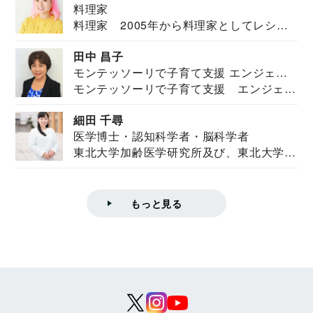
料理家
料理家 2005年から料理家としてレシピ
を紹介。東...
田中 昌子
モンテッソーリで子育て支援 エンジェル
モンテッソーリで子育て支援 エンジェル
ズハウス研究所所長
ズハウス研究...
細田 千尋
医学博士・認知科学者・脳科学者
東北大学加齢医学研究所及び、東北大学大
学院情報科学...
もっと見る