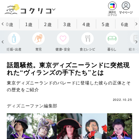
マイページ
講談社
コクリコ
0
1
2
3
4
5
6
歳
歳
歳
歳
歳
歳
歳
妊娠・出産
育児
健康・安全
食とレシピ
暮らし
絵本・
話題騒然。東京ディズニーランドに突然現
れた“ヴィランズの手下たち”とは
東京ディズニーランドのパレードに登場した彼らの正体とそ
の歴史をご紹介
2022.10.25
ディズニーファン編集部