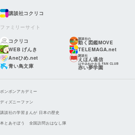
講談社コクリコ
ファミリーサイト
講談社の
コクリコ
動く図鑑MOVE
WEB げんき
TELEMAGA.net
講談社
Aneひめ.net
えほん通信
はやみねかおる FAN CLUB
青い鳥文庫
赤い夢学園
ボンボンアカデミー
ディズニーファン
講談社の学習まんが 日本の歴史
本とあそぼう 全国訪問おはなし隊