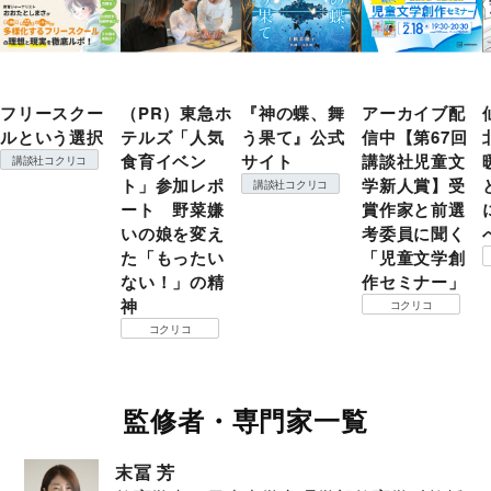
フリースクー
（PR）東急ホ
『神の蝶、舞
アーカイブ配
ルという選択
テルズ「人気
う果て』公式
信中【第67回
食育イベン
サイト
講談社児童文
講談社コクリコ
ト」参加レポ
学新人賞】受
講談社コクリコ
ート 野菜嫌
賞作家と前選
いの娘を変え
考委員に聞く
た「もったい
「児童文学創
ない！」の精
作セミナー」
神
コクリコ
コクリコ
監修者・専門家一覧
末冨 芳