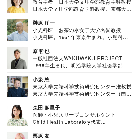
教育学者・日本大学文理学部教育学科教授
日本大学文理学部教育学科教授。京都大学
教育学部卒業...
榊原 洋一
小児科医・お茶の水女子大学名誉教授
小児科医。1951年東京生まれ。小児科
医。東京大学...
原 哲也
一般社団法人WAKUWAKU PROJECT
1966年生まれ、明治学院大学社会学部福
JAPAN代表・言語聴覚士・社会福祉士
祉学科卒業...
小泉 悠
東京大学先端科学技術研究センター准教授
東京大学先端科学技術研究センター（国際
安全保障構想...
森田 麻里子
医師・小児スリープコンサルタント
Child Health Laboratory代表...
栗原 友