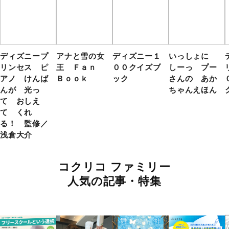
ディズニープ
アナと雪の女
ディズニー１
いっしょに
リンセス ピ
王 Ｆａｎ
００クイズブ
しーっ プー
アノ けんば
Ｂｏｏｋ
ック
さんの あか
んが 光っ
ちゃんえほん
て おしえ
て くれ
る！ 監修／
浅倉大介
コクリコ ファミリー
人気の記事・特集