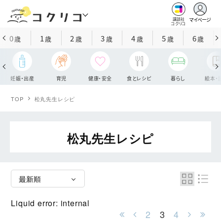
マイページ
講談社
コクリコ
0
1
2
3
4
5
6
歳
歳
歳
歳
歳
歳
歳
妊娠・出産
育児
健康・安全
食とレシピ
暮らし
絵本・
TOP
松丸先生レシピ
松丸先生レシピ
Liquid error: internal
2
3
4