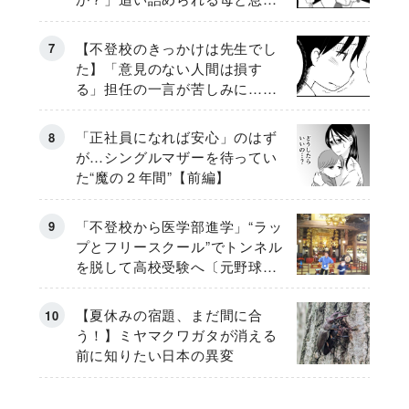
《第６話》
【不登校のきっかけは先生でし
た】「意見のない人間は損す
る」担任の一言が苦しみに…
《第１話》
「正社員になれば安心」のはず
が…シングルマザーを待ってい
た“魔の２年間”【前編】
「不登校から医学部進学」“ラッ
プとフリースクール”でトンネル
を脱して高校受験へ〔元野球少
年の実話〕
【夏休みの宿題、まだ間に合
う！】ミヤマクワガタが消える
前に知りたい日本の異変