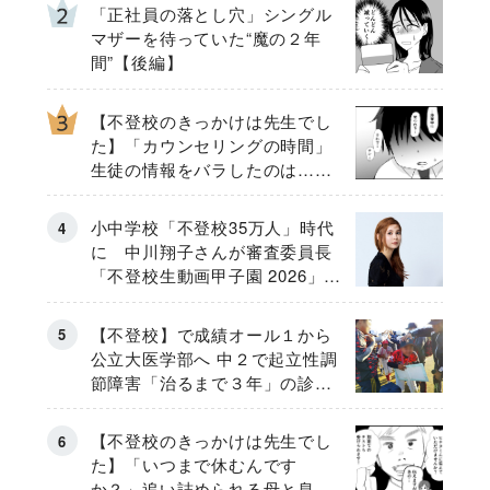
「正社員の落とし穴」シングル
マザーを待っていた“魔の２年
間”【後編】
【不登校のきっかけは先生でし
た】「カウンセリングの時間」
生徒の情報をバラしたのは…
《第２話》
小中学校「不登校35万人」時代
に 中川翔子さんが審査委員長
「不登校生動画甲子園 2026」が
開催
【不登校】で成績オール１から
公立大医学部へ 中２で起立性調
節障害「治るまで３年」の診断
そのとき母は
【不登校のきっかけは先生でし
た】「いつまで休むんです
か？」追い詰められる母と息子