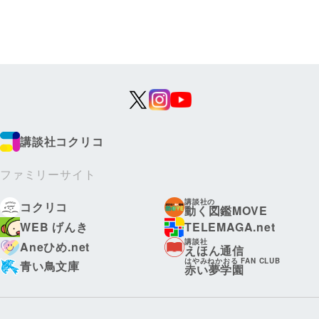
講談社コクリコ
ファミリーサイト
講談社の
コクリコ
動く図鑑MOVE
WEB げんき
TELEMAGA.net
講談社
Aneひめ.net
えほん通信
はやみねかおる FAN CLUB
青い鳥文庫
赤い夢学園