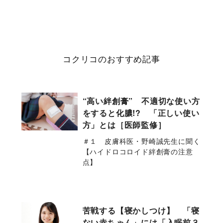
コクリコのおすすめ記事
“高い絆創膏” 不適切な使い方
をすると化膿!? 「正しい使い
方」とは［医師監修］
＃１ 皮膚科医・野崎誠先生に聞く
【ハイドロコロイド絆創膏の注意
点】
苦戦する【寝かしつけ】 「寝
ない赤ちゃん」には「入眠前３