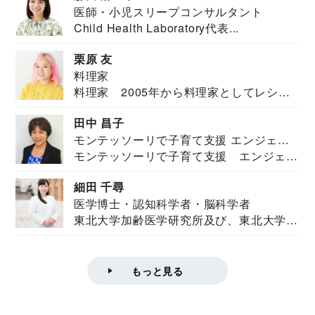
医師・小児スリープコンサルタント
Child Health Laboratory代表...
栗原 友
料理家
料理家 2005年から料理家としてレシピ
を紹介。東...
田中 昌子
モンテッソーリで子育て支援 エンジェル
モンテッソーリで子育て支援 エンジェル
ズハウス研究所所長
ズハウス研究...
細田 千尋
医学博士・認知科学者・脳科学者
東北大学加齢医学研究所及び、東北大学大
学院情報科学...
もっと見る