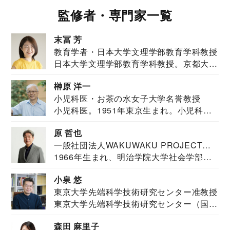
監修者・専門家一覧
末冨 芳
教育学者・日本大学文理学部教育学科教授
日本大学文理学部教育学科教授。京都大学
教育学部卒業...
榊原 洋一
小児科医・お茶の水女子大学名誉教授
小児科医。1951年東京生まれ。小児科
医。東京大学...
原 哲也
一般社団法人WAKUWAKU PROJECT
1966年生まれ、明治学院大学社会学部福
JAPAN代表・言語聴覚士・社会福祉士
祉学科卒業...
小泉 悠
東京大学先端科学技術研究センター准教授
東京大学先端科学技術研究センター（国際
安全保障構想...
森田 麻里子