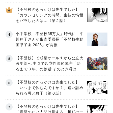
【不登校のきっかけは先生でした】
「カウンセリングの時間」生徒の情報
をバラしたのは…《第２話》
小中学校「不登校35万人」時代に 中
川翔子さんが審査委員長「不登校生動
画甲子園 2026」が開催
【不登校】で成績オール１から公立大
医学部へ 中２で起立性調節障害「治
るまで３年」の診断 そのとき母は
【不登校のきっかけは先生でした】
「いつまで休むんですか？」追い詰め
られる母と息子《第６話》
【不登校のきっかけは先生でした】
「意見のない人間は損する」担任の一