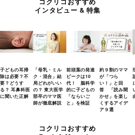
コクリコおすすめ
インタビュー & 特集
子どもの耳掃
「母乳・ミル
前頭葉の発達
約９割のママ
除は必要？不
ク・混合」結
ピークは10
が「つら
要？どうす
局どれがいい
代！ 脳科学
い！」と回
る？ 耳鼻科医
の？ 東大医学
的に子どもの
答 「読み聞
に聞いた正解
部卒のママ医
「ならいご
かせ」を楽し
師が徹底解説
と」を検証
くするアイデ
ア９選
コクリコおすすめ