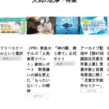
フリースクー
（PR）東急ホ
『神の蝶、舞
アーカイブ配
ルという選択
テルズ「人気
う果て』公式
信中【第67回
食育イベン
サイト
講談社児童文
講談社コクリコ
ト」参加レポ
学新人賞】受
講談社コクリコ
ート 野菜嫌
賞作家と前選
いの娘を変え
考委員に聞く
た「もったい
「児童文学創
ない！」の精
作セミナー」
神
コクリコ
コクリコ