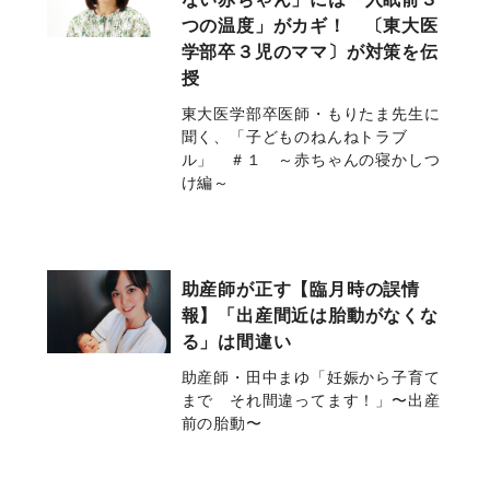
つの温度」がカギ！ 〔東大医
学部卒３児のママ〕が対策を伝
授
東大医学部卒医師・もりたま先生に
聞く、「子どものねんねトラブ
ル」 ＃１ ～赤ちゃんの寝かしつ
け編～
助産師が正す【臨月時の誤情
報】「出産間近は胎動がなくな
る」は間違い
助産師・田中まゆ「妊娠から子育て
まで それ間違ってます！」〜出産
前の胎動〜