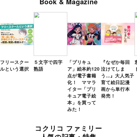
Book & Magazine
フリースクー
５文字で四字
「プリキュ
『なぜか毎回
ルという選択
熟語
ア」絵本約120
泣けてしま
点が電子書籍
う...』大人気子
化！ ママラ
育て絵日記漫
イター「プリ
画から単行本
キュア電子絵
発売！
本」を買って
みた！
コクリコ ファミリー
人気の記事・特集