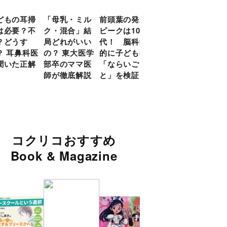
どもの耳掃
「母乳・ミル
前頭葉の発達
約９割のママ
現役
は必要？不
ク・混合」結
ピークは10
が「つら
談員
？どうす
局どれがいい
代！ 脳科学
い！」と回
に偏
？ 耳鼻科医
の？ 東大医学
的に子どもの
答 「読み聞
い」
聞いた正解
部卒のママ医
「ならいご
かせ」を楽し
由
師が徹底解説
と」を検証
くするアイデ
ア９選
コクリコおすすめ
Book & Magazine