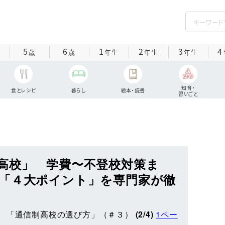
5
6
1
2
3
4
歳
歳
年生
年生
年生
知育・
食とレシピ
暮らし
絵本・読書
習いごと
高校」 学費〜不登校対策ま
「４大ポイント」を専門家が徹
 「通信制高校の選び方」（＃３）
(2/4)
1ペー