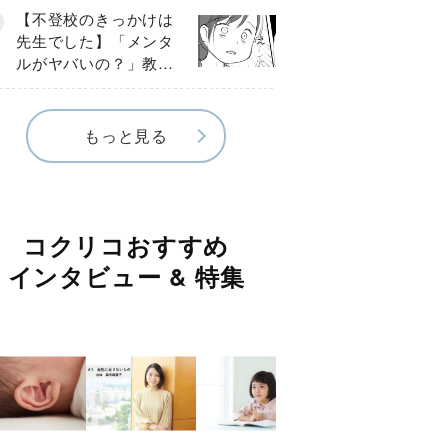
球少年の実話〕
【不登校のきっかけは
先生でした】「メンタ
ルがヤバいの？」教室
で始まった悪ふざけ
《第３話》
もっと見る
コクリコおすすめ
インタビュー & 特集