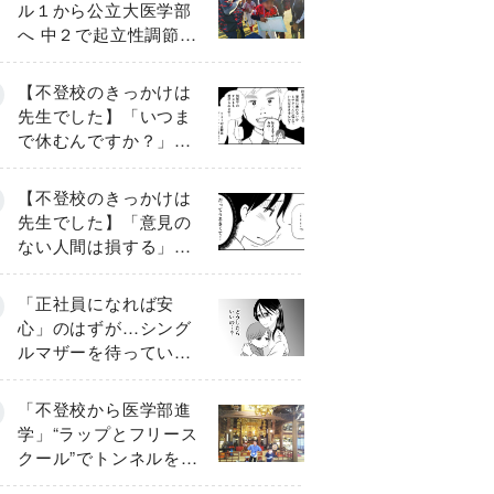
ル１から公立大医学部
へ 中２で起立性調節障
害「治るまで３年」の
診断 そのとき母は
【不登校のきっかけは
先生でした】「いつま
で休むんですか？」追
い詰められる母と息子
《第６話》
【不登校のきっかけは
先生でした】「意見の
ない人間は損する」担
任の一言が苦しみに…
《第１話》
「正社員になれば安
心」のはずが…シング
ルマザーを待ってい
た“魔の２年間”【前編】
「不登校から医学部進
学」“ラップとフリース
クール”でトンネルを脱
して高校受験へ〔元野