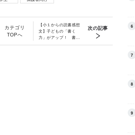
【小１からの読書感想
カテゴリ
次の記事
文】子どもの「書く
TOPへ
力」がアップ！ 書き
たいことがあふれ出る
「言語化力」の育て方
［文章の専門家監修］