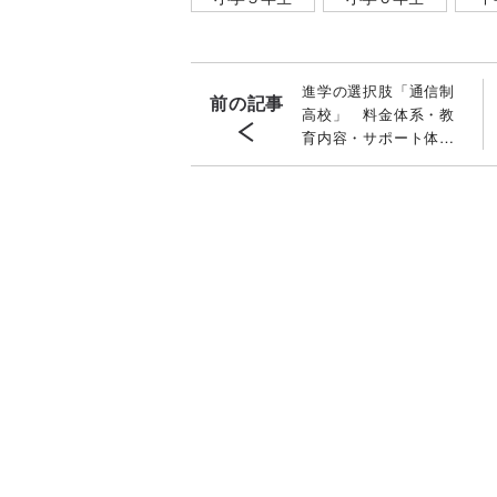
進学の選択肢「通信制
前の記事
高校」 料金体系・教
育内容・サポート体
制 専門家が解説する
「学費」の注意点