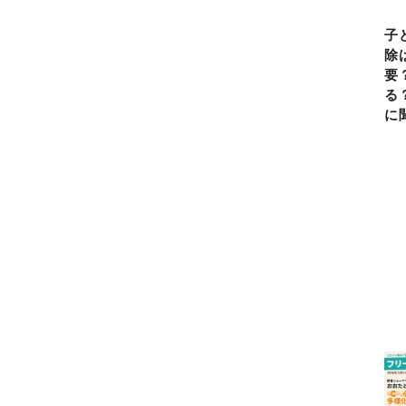
子
除
要
る
に