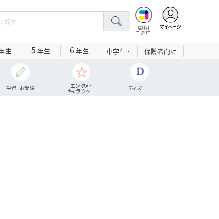
マイページ
講談社
コクリコ
5
6
年生
年生
年生
中学生~
保護者向け
エンタメ・
学習・お受験
ディズニー
キャラクター