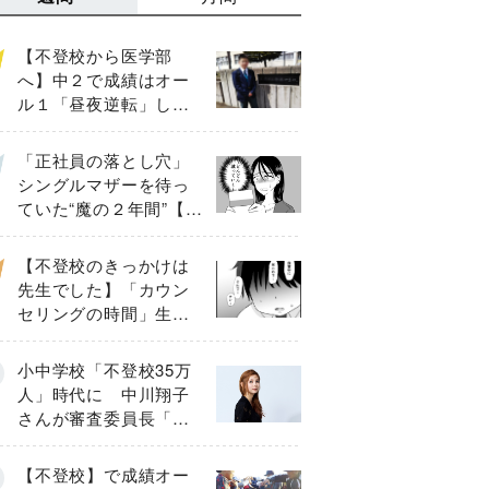
【不登校から医学部
へ】中２で成績はオー
ル１「昼夜逆転」した
わが子を”夜遊び”に連れ
出した母の気づき
「正社員の落とし穴」
シングルマザーを待っ
ていた“魔の２年間”【後
編】
【不登校のきっかけは
先生でした】「カウン
セリングの時間」生徒
の情報をバラしたの
は…《第２話》
小中学校「不登校35万
人」時代に 中川翔子
さんが審査委員長「不
登校生動画甲子園
2026」が開催
【不登校】で成績オー