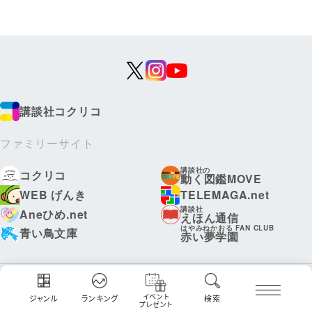
講談社コクリコ
ファミリーサイト
講談社の
コクリコ
動く図鑑MOVE
WEB げんき
TELEMAGA.net
講談社
Aneひめ.net
えほん通信
はやみねかおる FAN CLUB
青い鳥文庫
赤い夢学園
ボンボンアカデミー
イベント
ジャンル
ランキング
検索
プレゼント