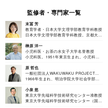
監修者・専門家一覧
末冨 芳
教育学者・日本大学文理学部教育学科教授
日本大学文理学部教育学科教授。京都大学
教育学部卒業...
榊原 洋一
小児科医・お茶の水女子大学名誉教授
小児科医。1951年東京生まれ。小児科
医。東京大学...
原 哲也
一般社団法人WAKUWAKU PROJECT
1966年生まれ、明治学院大学社会学部福
JAPAN代表・言語聴覚士・社会福祉士
祉学科卒業...
小泉 悠
東京大学先端科学技術研究センター准教授
東京大学先端科学技術研究センター（国際
安全保障構想...