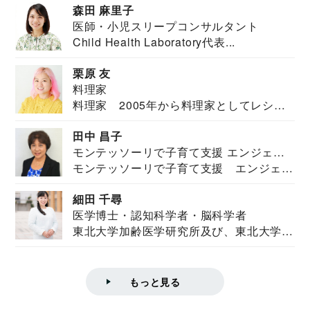
森田 麻里子
医師・小児スリープコンサルタント
Child Health Laboratory代表...
栗原 友
料理家
料理家 2005年から料理家としてレシピ
を紹介。東...
田中 昌子
モンテッソーリで子育て支援 エンジェル
モンテッソーリで子育て支援 エンジェル
ズハウス研究所所長
ズハウス研究...
細田 千尋
医学博士・認知科学者・脳科学者
東北大学加齢医学研究所及び、東北大学大
学院情報科学...
もっと見る