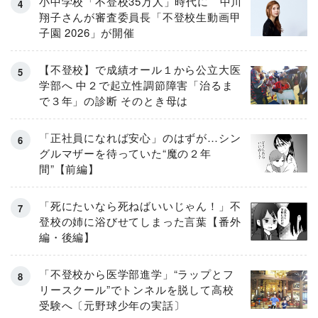
小中学校「不登校35万人」時代に 中川
翔子さんが審査委員長「不登校生動画甲
子園 2026」が開催
【不登校】で成績オール１から公立大医
学部へ 中２で起立性調節障害「治るま
で３年」の診断 そのとき母は
「正社員になれば安心」のはずが…シン
グルマザーを待っていた“魔の２年
間”【前編】
「死にたいなら死ねばいいじゃん！」不
登校の姉に浴びせてしまった言葉【番外
編・後編】
「不登校から医学部進学」“ラップとフ
リースクール”でトンネルを脱して高校
受験へ〔元野球少年の実話〕