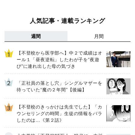
人気記事・連載ランキング
週間
月間
【不登校から医学部へ】中２で成績はオ
ール１「昼夜逆転」したわが子を”夜遊
び”に連れ出した母の気づき
「正社員の落とし穴」シングルマザーを
待っていた“魔の２年間”【後編】
【不登校のきっかけは先生でした】「カ
ウンセリングの時間」生徒の情報をバラ
したのは…《第２話》