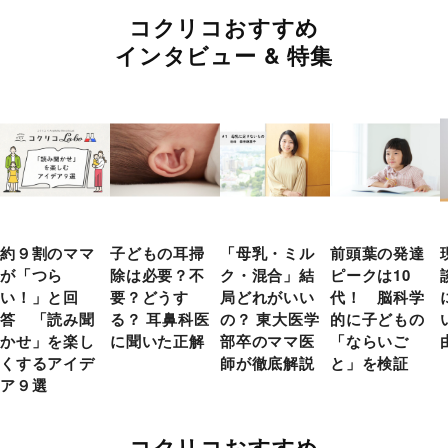
コクリコおすすめ
インタビュー & 特集
約９割のママ
子どもの耳掃
「母乳・ミル
前頭葉の発達
が「つら
除は必要？不
ク・混合」結
ピークは10
い！」と回
要？どうす
局どれがいい
代！ 脳科学
答 「読み聞
る？ 耳鼻科医
の？ 東大医学
的に子どもの
かせ」を楽し
に聞いた正解
部卒のママ医
「ならいご
くするアイデ
師が徹底解説
と」を検証
ア９選
コクリコおすすめ