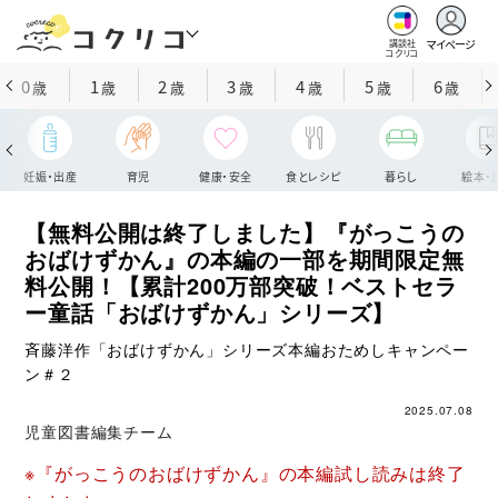
マイページ
講談社
コクリコ
0
1
2
3
4
5
6
歳
歳
歳
歳
歳
歳
歳
妊娠・出産
育児
健康・安全
食とレシピ
暮らし
絵本・
【無料公開は終了しました】『がっこうの
おばけずかん』の本編の一部を期間限定無
料公開！【累計200万部突破！ベストセラ
ー童話「おばけずかん」シリーズ】
斉藤洋作「おばけずかん」シリーズ本編おためしキャンペー
ン＃２
2025.07.08
児童図書編集チーム
※『がっこうのおばけずかん』の本編試し読みは終了