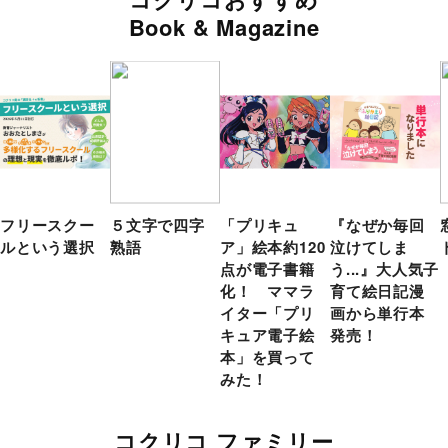
Book & Magazine
フリースクー
５文字で四字
「プリキュ
『なぜか毎回
ルという選択
熟語
ア」絵本約120
泣けてしま
点が電子書籍
う...』大人気子
化！ ママラ
育て絵日記漫
イター「プリ
画から単行本
キュア電子絵
発売！
本」を買って
みた！
コクリコ ファミリー