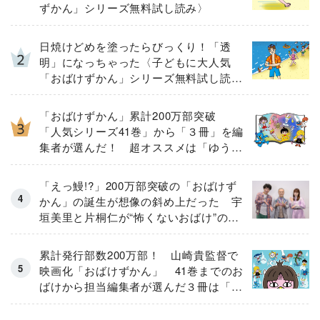
ずかん」シリーズ無料試し読み〉
日焼けどめを塗ったらびっくり！「透
明」になっちゃった〈子どもに大人気
「おばけずかん」シリーズ無料試し読
み〉
「おばけずかん」累計200万部突破
「人気シリーズ41巻」から「３冊」を編
集者が選んだ！ 超オススメは「ゆうえ
んち」「ふゆ」「いちにちじゅう」
「えっ鰻!?」200万部突破の「おばけず
かん」の誕生が想像の斜め上だった 宇
垣美里と片桐仁が“怖くないおばけ”の作
者を直撃
累計発行部数200万部！ 山崎貴監督で
映画化「おばけずかん」 41巻までのお
ばけから担当編集者が選んだ３冊は「が
っこう」「レストラン」「しょうがっこ
う」