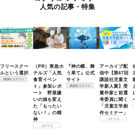
人気の記事・特集
フリースクー
（PR）東急ホ
『神の蝶、舞
アーカイブ配
ルという選択
テルズ「人気
う果て』公式
信中【第67回
食育イベン
サイト
講談社児童文
講談社コクリコ
ト」参加レポ
学新人賞】受
講談社コクリコ
ート 野菜嫌
賞作家と前選
いの娘を変え
考委員に聞く
た「もったい
「児童文学創
ない！」の精
作セミナー」
神
コクリコ
コクリコ