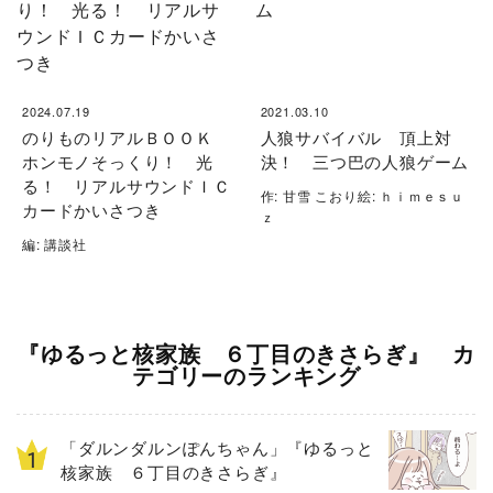
2024.07.19
2021.03.10
のりものリアルＢＯＯＫ
人狼サバイバル 頂上対
ホンモノそっくり！ 光
決！ 三つ巴の人狼ゲーム
る！ リアルサウンドＩＣ
作: 甘雪 こおり絵: ｈｉｍｅｓｕ
カードかいさつき
ｚ
編: 講談社
『ゆるっと核家族 ６丁目のきさらぎ』 カ
テゴリーのランキング
「ダルンダルンぽんちゃん」『ゆるっと
核家族 ６丁目のきさらぎ』