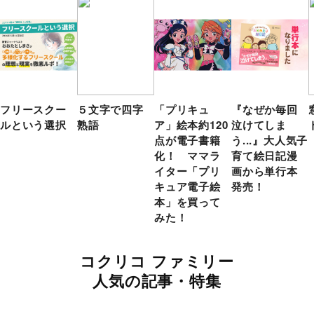
フリースクー
５文字で四字
「プリキュ
『なぜか毎回
ルという選択
熟語
ア」絵本約120
泣けてしま
点が電子書籍
う...』大人気子
化！ ママラ
育て絵日記漫
イター「プリ
画から単行本
キュア電子絵
発売！
本」を買って
みた！
コクリコ ファミリー
人気の記事・特集