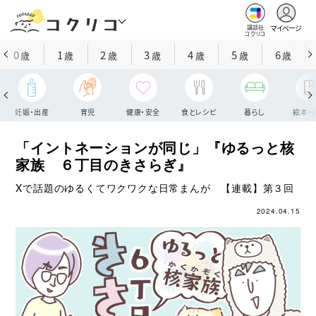
マイページ
講談社
コクリコ
0
1
2
3
4
5
6
歳
歳
歳
歳
歳
歳
歳
妊娠・出産
育児
健康・安全
食とレシピ
暮らし
絵本・
「イントネーションが同じ」『ゆるっと核
家族 ６丁目のきさらぎ』
Xで話題のゆるくてワクワクな日常まんが 【連載】第３回
2024.04.15