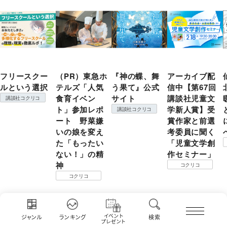
フリースクー
（PR）東急ホ
『神の蝶、舞
アーカイブ配
ルという選択
テルズ「人気
う果て』公式
信中【第67回
食育イベン
サイト
講談社児童文
講談社コクリコ
ト」参加レポ
学新人賞】受
講談社コクリコ
ート 野菜嫌
賞作家と前選
いの娘を変え
考委員に聞く
た「もったい
「児童文学創
ない！」の精
作セミナー」
神
コクリコ
コクリコ
監修者・専門家一覧
イベント
ジャンル
ランキング
検索
プレゼント