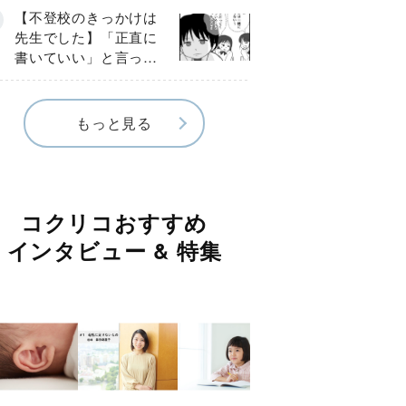
《第３話》
【不登校のきっかけは
先生でした】「正直に
書いていい」と言った
のに…信じた言葉は噓
だった《第４話》
もっと見る
コクリコおすすめ
インタビュー & 特集