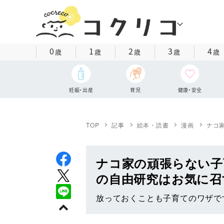
0
1
2
3
4
歳
歳
歳
歳
歳
妊娠・出産
育児
健康・安全
TOP
記事
絵本・読書
漫画
ナコ家
ナコ家の頑張らない子育
の自由研究はお気に召
放っておくことも子育てのワザで