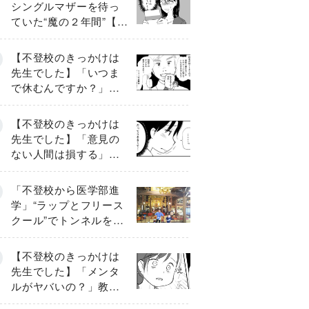
シングルマザーを待っ
ていた“魔の２年間”【後
編】
【不登校のきっかけは
先生でした】「いつま
で休むんですか？」追
い詰められる母と息子
《第６話》
【不登校のきっかけは
先生でした】「意見の
ない人間は損する」担
任の一言が苦しみに…
《第１話》
「不登校から医学部進
学」“ラップとフリース
クール”でトンネルを脱
して高校受験へ〔元野
球少年の実話〕
【不登校のきっかけは
先生でした】「メンタ
ルがヤバいの？」教室
で始まった悪ふざけ