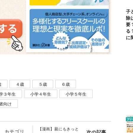
子
除
要
る
に
歳
４歳
５歳
６歳
学３年生
小学４年生
小学５年生
者向け
【漫画】親にもきっと
カテゴリ
次の記事