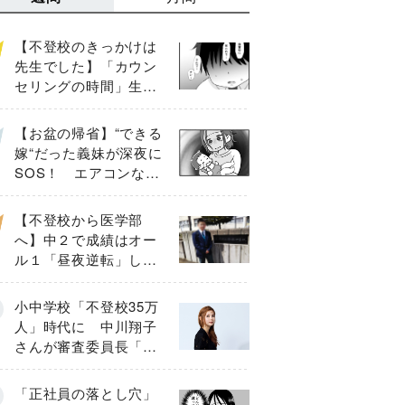
【不登校のきっかけは
先生でした】「カウン
セリングの時間」生徒
の情報をバラしたの
は…《第２話》
【お盆の帰省】“できる
嫁“だった義妹が深夜に
SOS！ エアコンな
し・肉禁止の義実家ル
ールに変化が…〈後
【不登校から医学部
編〉
へ】中２で成績はオー
ル１「昼夜逆転」した
わが子を”夜遊び”に連れ
出した母の気づき
小中学校「不登校35万
人」時代に 中川翔子
さんが審査委員長「不
登校生動画甲子園
2026」が開催
「正社員の落とし穴」