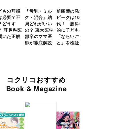
どもの耳掃
「母乳・ミル
前頭葉の発達
約９割のママ
現役
は必要？不
ク・混合」結
ピークは10
が「つら
談員
？どうす
局どれがいい
代！ 脳科学
い！」と回
に偏
？ 耳鼻科医
の？ 東大医学
的に子どもの
答 「読み聞
い」
聞いた正解
部卒のママ医
「ならいご
かせ」を楽し
由
師が徹底解説
と」を検証
くするアイデ
ア９選
コクリコおすすめ
Book & Magazine