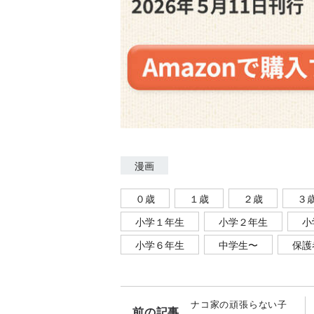
漫画
０歳
１歳
２歳
３
小学１年生
小学２年生
小
小学６年生
中学生〜
保護
ナコ家の頑張らない子
前の記事