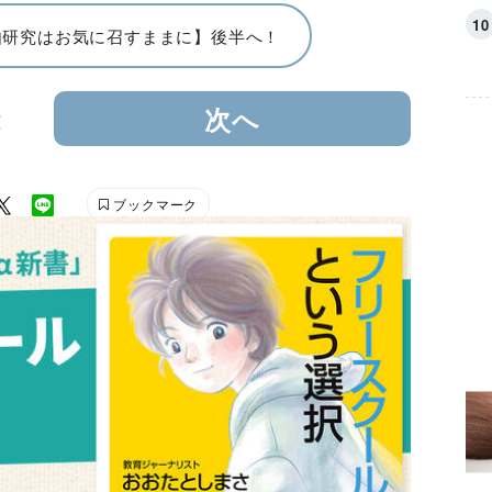
由研究はお気に召すままに】後半へ！
2
次へ
ブックマーク