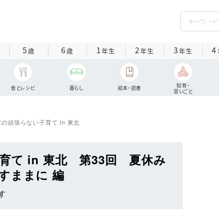
5
6
1
2
3
4
歳
歳
年生
年生
年生
知育・
食とレシピ
暮らし
絵本・読書
習いごと
の頑張らない子育て in 東北
て in 東北 第33回 夏休み
すままに 編
す