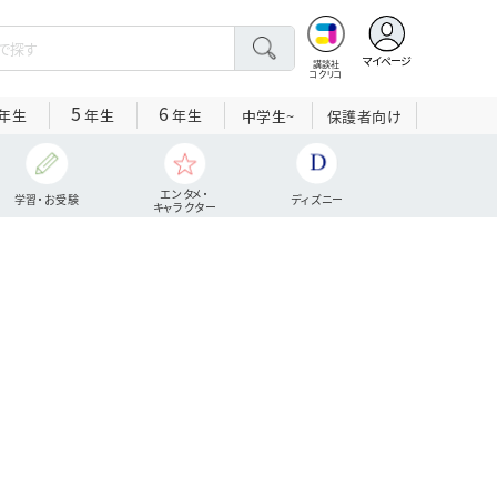
マイページ
講談社
コクリコ
5
6
年生
年生
年生
中学生~
保護者向け
エンタメ・
学習・お受験
ディズニー
キャラクター