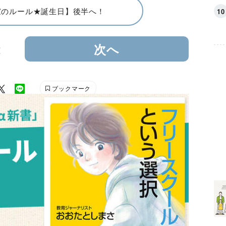
家のルール★誕生日】後半へ！
2
次へ
ブックマーク