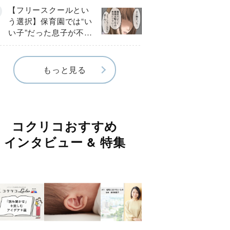
《第１話》
【フリースクールとい
う選択】保育園では“い
い子”だった息子が不登
校に…小学校入学後に
見えたSOS《第１話》
もっと見る
コクリコおすすめ
インタビュー & 特集