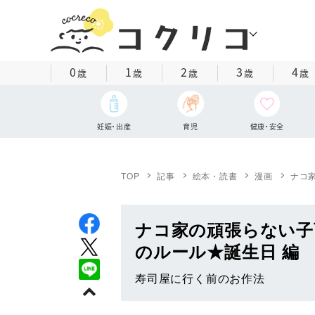
0
1
2
3
4
歳
歳
歳
歳
歳
妊娠・出産
育児
健康・安全
TOP
記事
絵本・読書
漫画
ナコ家
ナコ家の頑張らない子育
のルール★誕生日 編
寿司屋に行く前のお作法