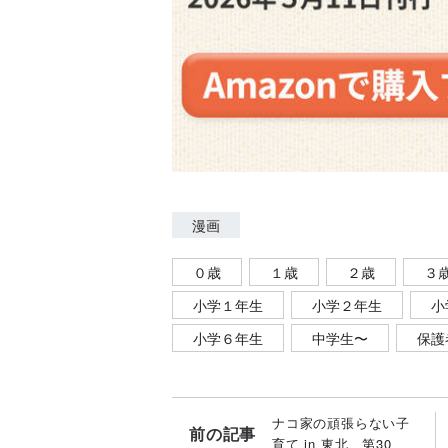
漫画
０歳
１歳
２歳
３
小学１年生
小学２年生
小
小学６年生
中学生〜
保護
ナコ家の頑張らない子
前の記事
育て in 東北 第30