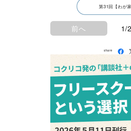
第31回【わが
前へ
1/
share