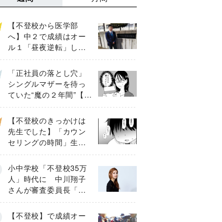
【不登校から医学部
へ】中２で成績はオー
ル１「昼夜逆転」した
わが子を”夜遊び”に連れ
出した母の気づき
「正社員の落とし穴」
シングルマザーを待っ
ていた“魔の２年間”【後
編】
【不登校のきっかけは
先生でした】「カウン
セリングの時間」生徒
の情報をバラしたの
は…《第２話》
小中学校「不登校35万
人」時代に 中川翔子
さんが審査委員長「不
登校生動画甲子園
2026」が開催
【不登校】で成績オー