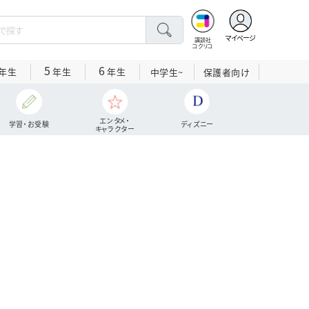
マイページ
講談社
コクリコ
5
6
年生
年生
年生
中学生~
保護者向け
エンタメ・
学習・お受験
ディズニー
キャラクター