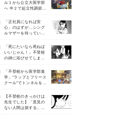
ル１から公立大医学部
へ 中２で起立性調節障
害「治るまで３年」の
診断 そのとき母は
「正社員になれば安
心」のはずが…シング
ルマザーを待ってい
た“魔の２年間”【前編】
「死にたいなら死ねば
いいじゃん！」不登校
の姉に浴びせてしまっ
た言葉【番外編・後
編】
「不登校から医学部進
学」“ラップとフリース
クール”でトンネルを脱
して高校受験へ〔元野
球少年の実話〕
【不登校のきっかけは
先生でした】「意見の
ない人間は損する」担
任の一言が苦しみに…