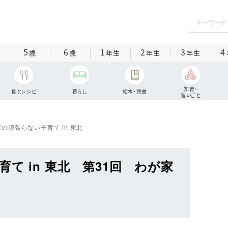
5
6
1
2
3
4
歳
歳
年生
年生
年生
知育・
食とレシピ
暮らし
絵本・読書
習いごと
の頑張らない子育て in 東北
て in 東北 第31回 わが家