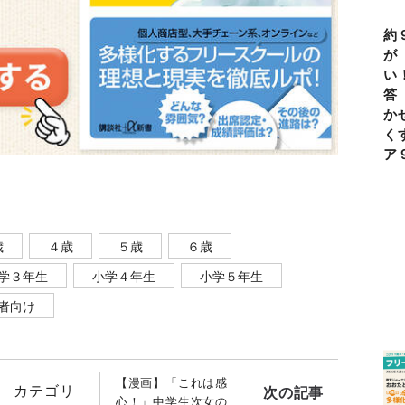
約
が
い
答
か
く
ア
歳
４歳
５歳
６歳
学３年生
小学４年生
小学５年生
者向け
【漫画】「これは感
カテゴリ
次の記事
心！」中学生次女の