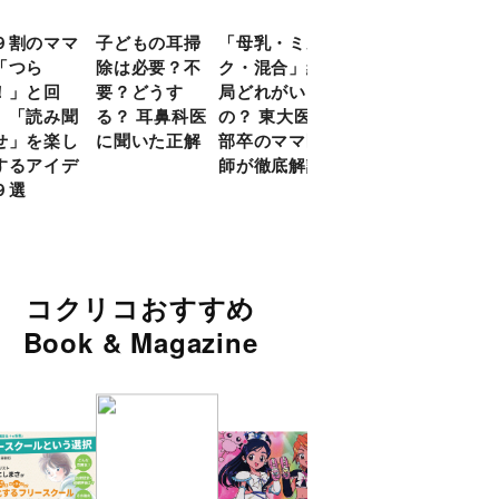
９割のママ
子どもの耳掃
「母乳・ミル
前頭葉の発達
現役
「つら
除は必要？不
ク・混合」結
ピークは10
談員
！」と回
要？どうす
局どれがいい
代！ 脳科学
に偏
 「読み聞
る？ 耳鼻科医
の？ 東大医学
的に子どもの
い」
せ」を楽し
に聞いた正解
部卒のママ医
「ならいご
由
するアイデ
師が徹底解説
と」を検証
９選
コクリコおすすめ
Book & Magazine