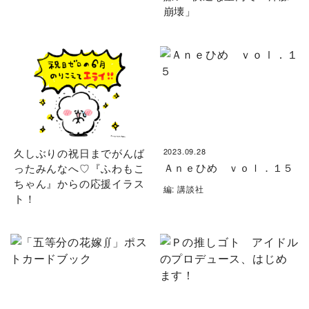
崩壊」
久しぶりの祝日までがんば
2023.09.28
Ａｎｅひめ ｖｏｌ．１５
ったみんなへ♡『ふわもこ
ちゃん』からの応援イラス
編: 講談社
ト！