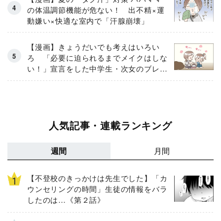
の体温調節機能が危ない！ 出不精×運
動嫌い×快適な室内で「汗腺崩壊」
【漫画】きょうだいでも考えはいろい
ろ 「必要に迫られるまでメイクはしな
い！」宣言をした中学生・次女のブレな
い信念
人気記事・連載ランキング
週間
月間
【不登校のきっかけは先生でした】「カ
ウンセリングの時間」生徒の情報をバラ
したのは…《第２話》