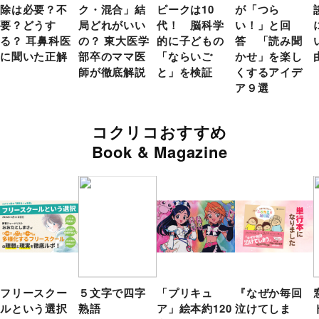
除は必要？不
ク・混合」結
ピークは10
が「つら
要？どうす
局どれがいい
代！ 脳科学
い！」と回
る？ 耳鼻科医
の？ 東大医学
的に子どもの
答 「読み聞
に聞いた正解
部卒のママ医
「ならいご
かせ」を楽し
師が徹底解説
と」を検証
くするアイデ
ア９選
コクリコおすすめ
Book & Magazine
フリースクー
５文字で四字
「プリキュ
『なぜか毎回
ルという選択
熟語
ア」絵本約120
泣けてしま