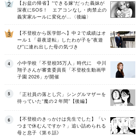
【お盆の帰省】“できる嫁“だった義妹が
深夜にSOS！ エアコンなし・肉禁止の
義実家ルールに変化が…〈後編〉
【不登校から医学部へ】中２で成績はオ
ール１「昼夜逆転」したわが子を”夜遊
び”に連れ出した母の気づき
小中学校「不登校35万人」時代に 中川
翔子さんが審査委員長「不登校生動画甲
子園 2026」が開催
「正社員の落とし穴」シングルマザーを
待っていた“魔の２年間”【後編】
【不登校のきっかけは先生でした】「い
つまで休むんですか？」追い詰められる
母と息子《第６話》