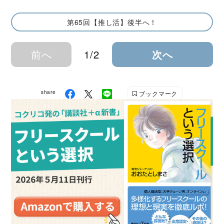
第65回【推し活】後半へ！
前へ
1/2
次へ
share
ブックマーク