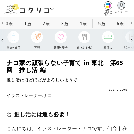
マイページ
講談社
コクリコ
0
1
2
3
4
5
6
歳
歳
歳
歳
歳
歳
歳
妊娠・出産
育児
健康・安全
食とレシピ
暮らし
絵本・
ナコ家の頑張らない子育て in 東北 第65
回 推し活 編
推し活はほどほどがよろしいようで
2024.12.05
イラストレーター:
ナコ
推し活には運も必要！
こんにちは。イラストレーター・ナコです。仙台市在