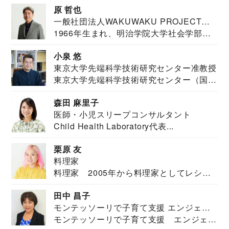
原 哲也
一般社団法人WAKUWAKU PROJECT
1966年生まれ、明治学院大学社会学部福
JAPAN代表・言語聴覚士・社会福祉士
祉学科卒業...
小泉 悠
東京大学先端科学技術研究センター准教授
東京大学先端科学技術研究センター（国際
安全保障構想...
森田 麻里子
医師・小児スリープコンサルタント
Child Health Laboratory代表...
栗原 友
料理家
料理家 2005年から料理家としてレシピ
を紹介。東...
田中 昌子
モンテッソーリで子育て支援 エンジェル
モンテッソーリで子育て支援 エンジェル
ズハウス研究所所長