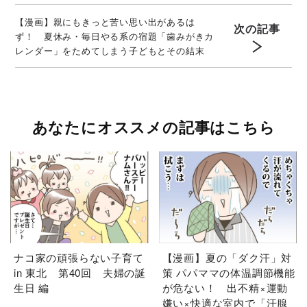
【漫画】親にもきっと苦い思い出があるは
次の記事
ず！ 夏休み・毎日やる系の宿題「歯みがきカ
レンダー」をためてしまう子どもとその結末
あなたにオススメの記事はこちら
ナコ家の頑張らない子育て
【漫画】夏の「ダク汗」対
in 東北 第40回 夫婦の誕
策 パパママの体温調節機能
生日 編
が危ない！ 出不精×運動
嫌い×快適な室内で「汗腺