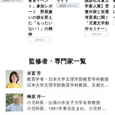
食育イベン
サイト
講談社児童文
ト」参加レポ
学新人賞】受
講談社コクリコ
ート 野菜嫌
賞作家と前選
いの娘を変え
考委員に聞く
た「もったい
「児童文学創
ない！」の精
作セミナー」
神
コクリコ
コクリコ
監修者・専門家一覧
末冨 芳
教育学者・日本大学文理学部教育学科教授
日本大学文理学部教育学科教授。京都大学
教育学部卒業...
榊原 洋一
小児科医・お茶の水女子大学名誉教授
小児科医。1951年東京生まれ。小児科
医。東京大学...