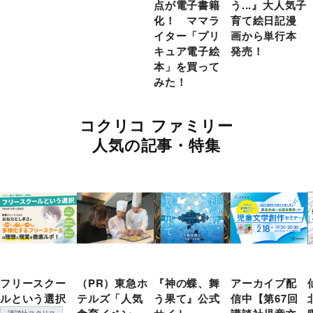
点が電子書籍
う...』大人気子
化！ ママラ
育て絵日記漫
イター「プリ
画から単行本
キュア電子絵
発売！
本」を買って
みた！
コクリコ ファミリー
人気の記事・特集
フリースクー
（PR）東急ホ
『神の蝶、舞
アーカイブ配
ルという選択
テルズ「人気
う果て』公式
信中【第67回
講談社コクリコ