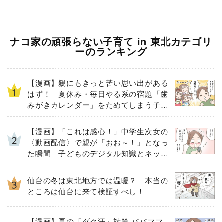
ナコ家の頑張らない子育て in 東北カテゴリ
ーのランキング
【漫画】親にもきっと苦い思い出がある
はず！ 夏休み・毎日やる系の宿題「歯
みがきカレンダー」をためてしまう子ど
もとその結末
【漫画】「これは感心！」中学生次女の
〈動画配信〉で親が「おお～！」となっ
た瞬間 子どものデジタル知識とネット
リテラシー教育の高さがスゴイ！
仙台の冬は東北地方では温暖？ 本当の
ところは仙台に来て検証すべし！
【漫画】夏の「ダク汗」対策 パパママ