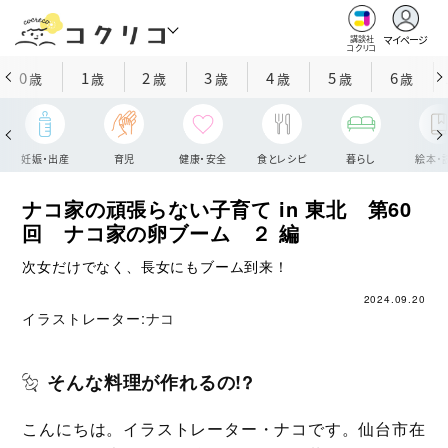
マイページ
講談社
コクリコ
0
1
2
3
4
5
6
歳
歳
歳
歳
歳
歳
歳
妊娠・出産
育児
健康・安全
食とレシピ
暮らし
絵本・
ナコ家の頑張らない子育て in 東北 第60
回 ナコ家の卵ブーム ２ 編
次女だけでなく、長女にもブーム到来！
2024.09.20
イラストレーター:
ナコ
そんな料理が作れるの!?
こんにちは。イラストレーター・ナコです。仙台市在