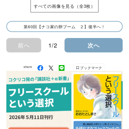
すべての画像を見る（全3枚）
第60回【ナコ家の卵ブーム ２】後半へ！
前へ
1/2
次へ
share
ブックマーク