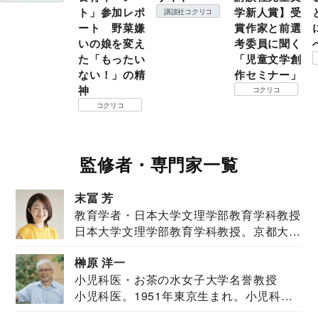
ト」参加レポ
学新人賞】受
講談社コクリコ
ート 野菜嫌
賞作家と前選
いの娘を変え
考委員に聞く
た「もったい
「児童文学創
ない！」の精
作セミナー」
神
コクリコ
コクリコ
監修者・専門家一覧
末冨 芳
教育学者・日本大学文理学部教育学科教授
日本大学文理学部教育学科教授。京都大学
教育学部卒業...
榊原 洋一
小児科医・お茶の水女子大学名誉教授
小児科医。1951年東京生まれ。小児科
医。東京大学...