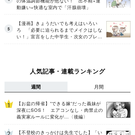
の体温調節機能が危ない！ 出不精×運
動嫌い×快適な室内で「汗腺崩壊」
【漫画】きょうだいでも考えはいろい
ろ 「必要に迫られるまでメイクはしな
い！」宣言をした中学生・次女のブレな
い信念
人気記事・連載ランキング
週間
月間
【お盆の帰省】“できる嫁“だった義妹が
深夜にSOS！ エアコンなし・肉禁止の
義実家ルールに変化が…〈後編〉
【不登校のきっかけは先生でした】「い