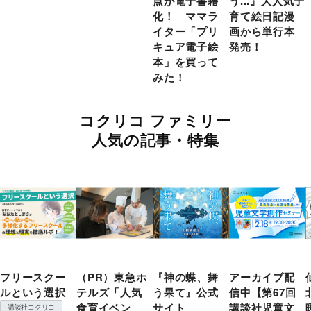
点が電子書籍
う...』大人気子
化！ ママラ
育て絵日記漫
イター「プリ
画から単行本
キュア電子絵
発売！
本」を買って
みた！
コクリコ ファミリー
人気の記事・特集
フリースクー
（PR）東急ホ
『神の蝶、舞
アーカイブ配
ルという選択
テルズ「人気
う果て』公式
信中【第67回
食育イベン
サイト
講談社児童文
講談社コクリコ