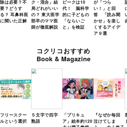
除は必要？不
ク・混合」結
ピークは10
が「つら
要？どうす
局どれがいい
代！ 脳科学
い！」と回
る？ 耳鼻科医
の？ 東大医学
的に子どもの
答 「読み聞
に聞いた正解
部卒のママ医
「ならいご
かせ」を楽し
師が徹底解説
と」を検証
くするアイデ
ア９選
コクリコおすすめ
Book & Magazine
フリースクー
５文字で四字
「プリキュ
『なぜか毎回
ルという選択
熟語
ア」絵本約120
泣けてしま