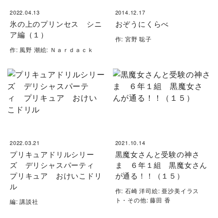
2022.04.13
2014.12.17
氷の上のプリンセス シニ
おぞうにくらべ
ア編（１）
作: 宮野 聡子
作: 風野 潮絵: Ｎａｒｄａｃｋ
2022.03.21
2021.10.14
プリキュアドリルシリー
黒魔女さんと受験の神さ
ズ デリシャスパーティ
ま ６年１組 黒魔女さん
プリキュア おけいこドリ
が通る！！（１５）
ル
作: 石崎 洋司絵: 亜沙美イラス
ト・その他: 藤田 香
編: 講談社