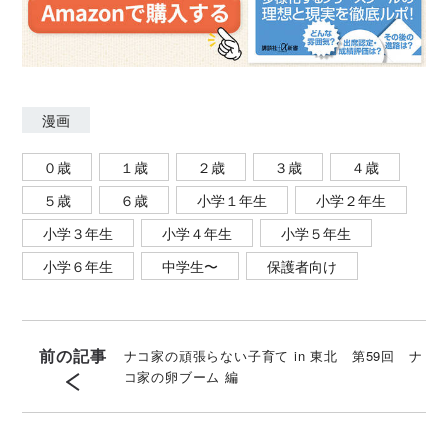
漫画
０歳
１歳
２歳
３歳
４歳
５歳
６歳
小学１年生
小学２年生
小学３年生
小学４年生
小学５年生
小学６年生
中学生〜
保護者向け
前の記事
ナコ家の頑張らない子育て in 東北 第59回 ナ
コ家の卵ブーム 編