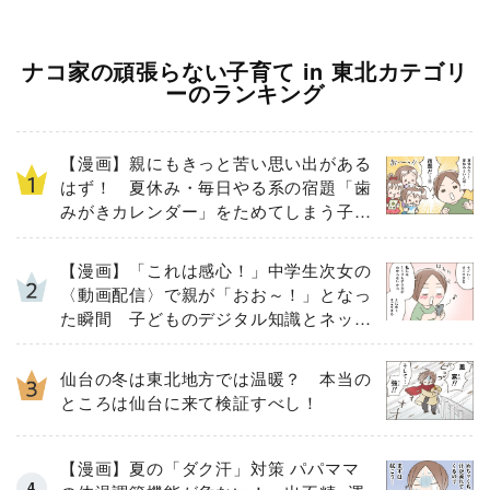
ナコ家の頑張らない子育て in 東北カテゴリ
ーのランキング
【漫画】親にもきっと苦い思い出がある
はず！ 夏休み・毎日やる系の宿題「歯
みがきカレンダー」をためてしまう子ど
もとその結末
【漫画】「これは感心！」中学生次女の
〈動画配信〉で親が「おお～！」となっ
た瞬間 子どものデジタル知識とネット
リテラシー教育の高さがスゴイ！
仙台の冬は東北地方では温暖？ 本当の
ところは仙台に来て検証すべし！
【漫画】夏の「ダク汗」対策 パパママ