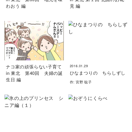
わおう 編
見 編
ナコ家の頑張らない子育て
2016.01.29
ひなまつりの ちらしずし
in 東北 第40回 夫婦の誕
生日 編
作: 宮野 聡子