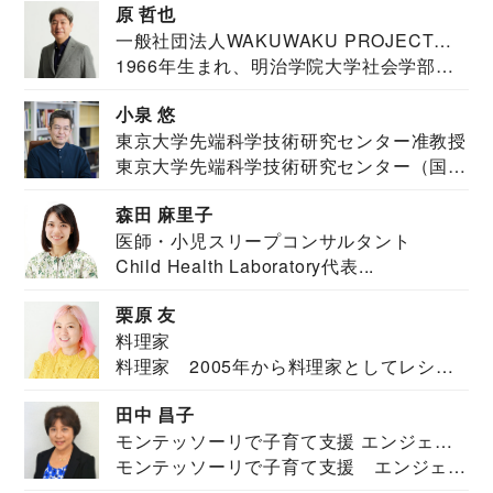
原 哲也
一般社団法人WAKUWAKU PROJECT
1966年生まれ、明治学院大学社会学部福
JAPAN代表・言語聴覚士・社会福祉士
祉学科卒業...
小泉 悠
東京大学先端科学技術研究センター准教授
東京大学先端科学技術研究センター（国際
安全保障構想...
森田 麻里子
医師・小児スリープコンサルタント
Child Health Laboratory代表...
栗原 友
料理家
料理家 2005年から料理家としてレシピ
を紹介。東...
田中 昌子
モンテッソーリで子育て支援 エンジェル
モンテッソーリで子育て支援 エンジェル
ズハウス研究所所長
ズハウス研究...