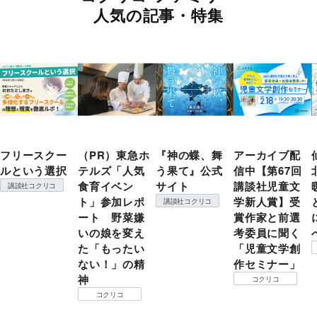
人気の記事・特集
フリースクー
（PR）東急ホ
『神の蝶、舞
アーカイブ配
ルという選択
テルズ「人気
う果て』公式
信中【第67回
食育イベン
サイト
講談社児童文
講談社コクリコ
ト」参加レポ
学新人賞】受
講談社コクリコ
ート 野菜嫌
賞作家と前選
いの娘を変え
考委員に聞く
た「もったい
「児童文学創
ない！」の精
作セミナー」
神
コクリコ
コクリコ