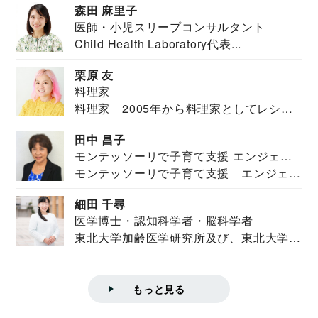
森田 麻里子
医師・小児スリープコンサルタント
Child Health Laboratory代表...
栗原 友
料理家
料理家 2005年から料理家としてレシピ
を紹介。東...
田中 昌子
モンテッソーリで子育て支援 エンジェル
モンテッソーリで子育て支援 エンジェル
ズハウス研究所所長
ズハウス研究...
細田 千尋
医学博士・認知科学者・脳科学者
東北大学加齢医学研究所及び、東北大学大
学院情報科学...
もっと見る