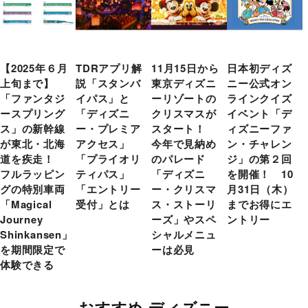
【2025年６月
TDRアプリ解
11月15日から
日本初ディズ
上旬まで】
説「スタンバ
東京ディズニ
ニー公式オン
「ファンタジ
イパス」と
ーリゾートの
ラインクイズ
ースプリング
「ディズニ
クリスマスが
イベント「デ
ス」の新幹線
ー・プレミア
スタート！
ィズニーファ
が東北・北海
アクセス」
今年で見納め
ン・チャレン
道を疾走！
「プライオリ
のパレード
ジ」の第２回
フルラッピン
ティパス」
「ディズニ
を開催！ 10
グの特別車両
「エントリー
ー・クリスマ
月31日（木）
「Magical
受付」とは
ス・ストーリ
までお得にエ
Journey
ーズ」やスペ
ントリー
Shinkansen」
シャルメニュ
を期間限定で
ーは必見
体験できる
おすすめ ディズニー