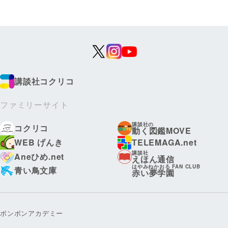
講談社コクリコ
ファミリーサイト
講談社の
コクリコ
動く図鑑MOVE
WEB げんき
TELEMAGA.net
講談社
Aneひめ.net
えほん通信
はやみねかおる FAN CLUB
青い鳥文庫
赤い夢学園
ボンボンアカデミー