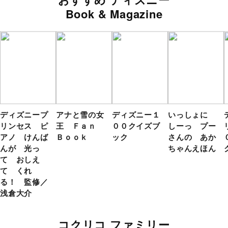
Book & Magazine
ディズニープ
アナと雪の女
ディズニー１
いっしょに
リンセス ピ
王 Ｆａｎ
００クイズブ
しーっ プー
アノ けんば
Ｂｏｏｋ
ック
さんの あか
んが 光っ
ちゃんえほん
て おしえ
て くれ
る！ 監修／
浅倉大介
コクリコ ファミリー