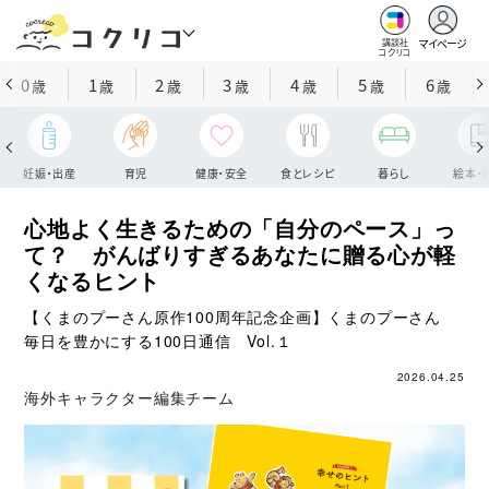
マイページ
講談社
コクリコ
0
1
2
3
4
5
6
歳
歳
歳
歳
歳
歳
歳
妊娠・出産
育児
健康・安全
食とレシピ
暮らし
絵本・
心地よく生きるための「自分のペース」っ
て？ がんばりすぎるあなたに贈る心が軽
くなるヒント
【くまのプーさん原作100周年記念企画】くまのプーさん
毎日を豊かにする100日通信 Vol.１
2026.04.25
海外キャラクター編集チーム