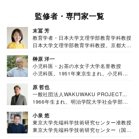
監修者・専門家一覧
末冨 芳
教育学者・日本大学文理学部教育学科教授
日本大学文理学部教育学科教授。京都大学
教育学部卒業...
榊原 洋一
小児科医・お茶の水女子大学名誉教授
小児科医。1951年東京生まれ。小児科
医。東京大学...
原 哲也
一般社団法人WAKUWAKU PROJECT
1966年生まれ、明治学院大学社会学部福
JAPAN代表・言語聴覚士・社会福祉士
祉学科卒業...
小泉 悠
東京大学先端科学技術研究センター准教授
東京大学先端科学技術研究センター（国際
安全保障構想...