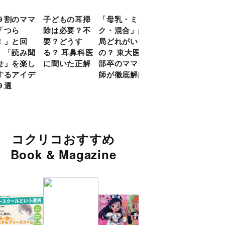
９割のママ
子どもの耳掃
「母乳・ミル
前頭葉の発達
現役
「つら
除は必要？不
ク・混合」結
ピークは10
談員
！」と回
要？どうす
局どれがいい
代！ 脳科学
に偏
 「読み聞
る？ 耳鼻科医
の？ 東大医学
的に子どもの
い」
せ」を楽し
に聞いた正解
部卒のママ医
「ならいご
由
するアイデ
師が徹底解説
と」を検証
９選
コクリコおすすめ
Book & Magazine