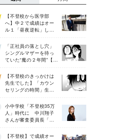
【不登校から医学部
へ】中２で成績はオー
ル１「昼夜逆転」した
わが子を”夜遊び”に連れ
出した母の気づき
「正社員の落とし穴」
シングルマザーを待っ
ていた“魔の２年間”【後
編】
【不登校のきっかけは
先生でした】「カウン
セリングの時間」生徒
の情報をバラしたの
は…《第２話》
小中学校「不登校35万
人」時代に 中川翔子
さんが審査委員長「不
登校生動画甲子園
2026」が開催
【不登校】で成績オー