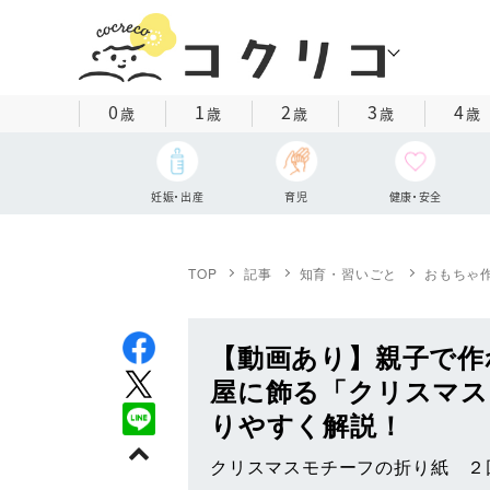
0
1
2
3
4
歳
歳
歳
歳
歳
妊娠・出産
育児
健康・安全
TOP
記事
知育・習いごと
おもちゃ
【動画あり】親子で作
屋に飾る「クリスマス
りやすく解説！
クリスマスモチーフの折り紙 ２