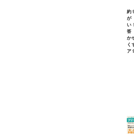
約
が
い
答
か
く
ア