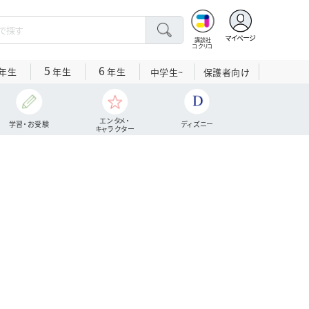
マイページ
講談社
コクリコ
5
6
年生
年生
年生
中学生~
保護者向け
エンタメ・
学習・お受験
ディズニー
キャラクター