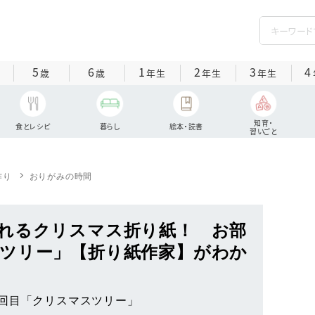
5
6
1
2
3
4
歳
歳
年生
年生
年生
知育・
食とレシピ
暮らし
絵本・読書
習いごと
作り
おりがみの時間
れるクリスマス折り紙！ お部
ツリー」【折り紙作家】がわか
回目「クリスマスツリー」