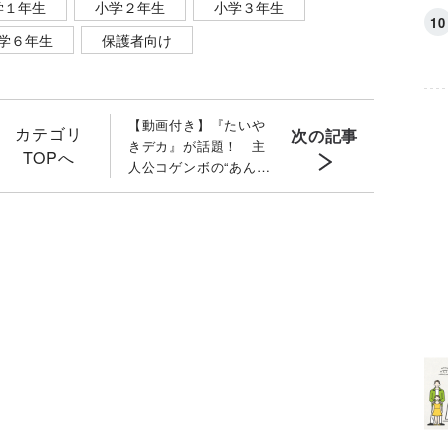
学１年生
小学２年生
小学３年生
学６年生
保護者向け
【動画付き】『たいや
カテゴリ
次の記事
きデカ』が話題！ 主
TOPへ
人公コゲンボの“あんこ
マックスバージョン”を
折り紙で作った！