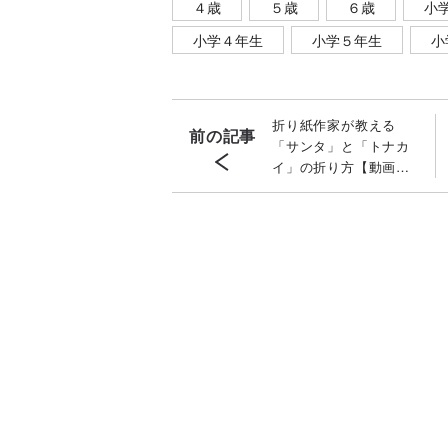
４歳
５歳
６歳
小
小学４年生
小学５年生
小
折り紙作家が教える
前の記事
「サンタ」と「トナカ
イ」の折り方【動画あ
り】クリスマスに親子
で簡単手作り