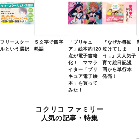
フリースクー
５文字で四字
「プリキュ
『なぜか毎回
ルという選択
熟語
ア」絵本約120
泣けてしま
点が電子書籍
う...』大人気子
化！ ママラ
育て絵日記漫
イター「プリ
画から単行本
キュア電子絵
発売！
本」を買って
みた！
コクリコ ファミリー
人気の記事・特集