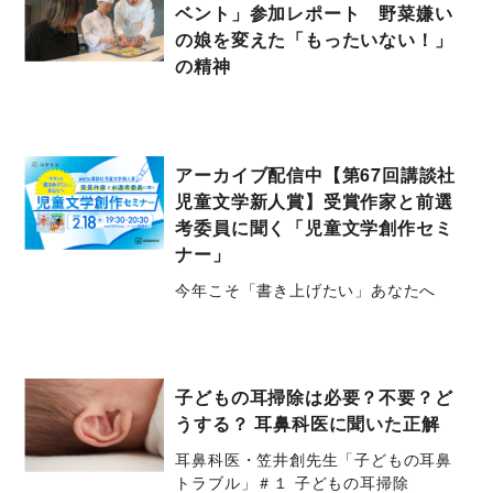
ベント」参加レポート 野菜嫌い
の娘を変えた「もったいない！」
の精神
アーカイブ配信中【第67回講談社
児童文学新人賞】受賞作家と前選
考委員に聞く「児童文学創作セミ
ナー」
今年こそ「書き上げたい」あなたへ
子どもの耳掃除は必要？不要？ど
うする？ 耳鼻科医に聞いた正解
耳鼻科医・笠井創先生「子どもの耳鼻
トラブル」＃１ 子どもの耳掃除