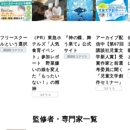
フリースクー
（PR）東急ホ
『神の蝶、舞
アーカイブ配
ルという選択
テルズ「人気
う果て』公式
信中【第67回
食育イベン
サイト
講談社児童文
講談社コクリコ
ト」参加レポ
学新人賞】受
講談社コクリコ
ート 野菜嫌
賞作家と前選
いの娘を変え
考委員に聞く
た「もったい
「児童文学創
ない！」の精
作セミナー」
神
コクリコ
コクリコ
監修者・専門家一覧