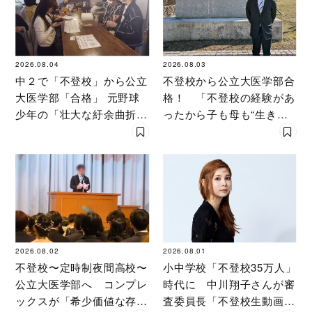
2026.08.04
2026.08.03
中２で「不登校」から公立
不登校から公立大医学部合
大医学部「合格」 元野球
格！ 「不登校の経験があ
少年の「壮大な紆余曲折」
ったから子も母も“生き
の本当の価値とは
方”が見つかった」〔元野
球少年の実話〕
2026.08.02
2026.08.01
不登校〜定時制夜間高校〜
小中学校「不登校35万人」
公立大医学部へ コンプレ
時代に 中川翔子さんが審
ックスが「希少価値な存
査委員長「不登校生動画甲