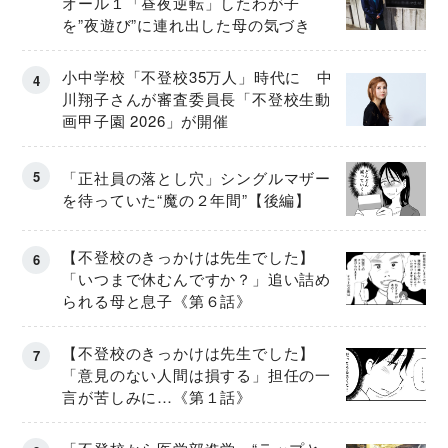
オール１「昼夜逆転」したわが子
を”夜遊び”に連れ出した母の気づき
小中学校「不登校35万人」時代に 中
川翔子さんが審査委員長「不登校生動
画甲子園 2026」が開催
「正社員の落とし穴」シングルマザー
を待っていた“魔の２年間”【後編】
【不登校のきっかけは先生でした】
「いつまで休むんですか？」追い詰め
られる母と息子《第６話》
【不登校のきっかけは先生でした】
「意見のない人間は損する」担任の一
言が苦しみに…《第１話》