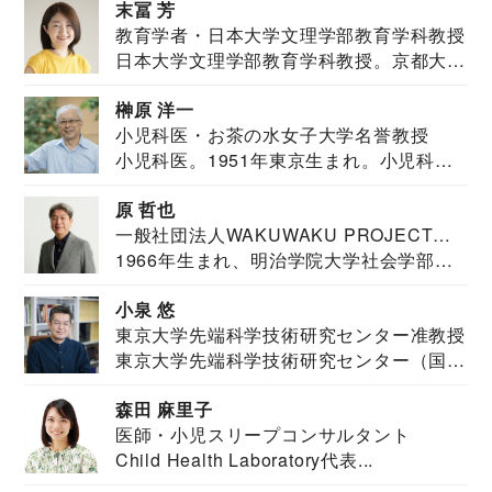
末冨 芳
教育学者・日本大学文理学部教育学科教授
日本大学文理学部教育学科教授。京都大学
教育学部卒業...
榊原 洋一
小児科医・お茶の水女子大学名誉教授
小児科医。1951年東京生まれ。小児科
医。東京大学...
原 哲也
一般社団法人WAKUWAKU PROJECT
1966年生まれ、明治学院大学社会学部福
JAPAN代表・言語聴覚士・社会福祉士
祉学科卒業...
小泉 悠
東京大学先端科学技術研究センター准教授
東京大学先端科学技術研究センター（国際
安全保障構想...
森田 麻里子
医師・小児スリープコンサルタント
Child Health Laboratory代表...