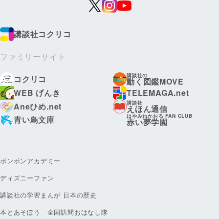
講談社コクリコ
ファミリーサイト
講談社の
コクリコ
動く図鑑MOVE
WEB げんき
TELEMAGA.net
講談社
Aneひめ.net
えほん通信
はやみねかおる FAN CLUB
青い鳥文庫
赤い夢学園
ボンボンアカデミー
ディズニーファン
講談社の学習まんが 日本の歴史
本とあそぼう 全国訪問おはなし隊