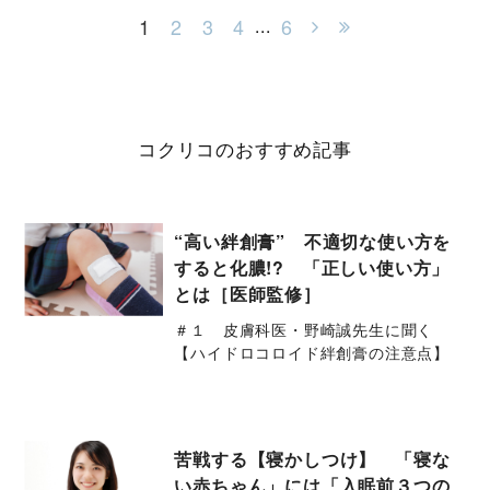
1
2
3
4
6
...
コクリコのおすすめ記事
“高い絆創膏” 不適切な使い方を
すると化膿!? 「正しい使い方」
とは［医師監修］
＃１ 皮膚科医・野崎誠先生に聞く
【ハイドロコロイド絆創膏の注意点】
苦戦する【寝かしつけ】 「寝な
い赤ちゃん」には「入眠前３つの