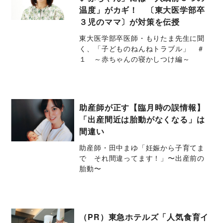
温度」がカギ！ 〔東大医学部卒
３児のママ〕が対策を伝授
東大医学部卒医師・もりたま先生に聞
く、「子どものねんねトラブル」 ＃
１ ～赤ちゃんの寝かしつけ編～
助産師が正す【臨月時の誤情報】
「出産間近は胎動がなくなる」は
間違い
助産師・田中まゆ「妊娠から子育てま
で それ間違ってます！」〜出産前の
胎動〜
（PR）東急ホテルズ「人気食育イ