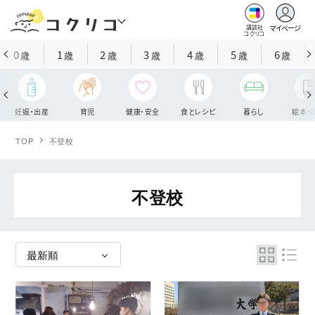
マイページ
講談社
コクリコ
0
1
2
3
4
5
6
歳
歳
歳
歳
歳
歳
歳
妊娠・出産
育児
健康・安全
食とレシピ
暮らし
絵本・
TOP
不登校
不登校