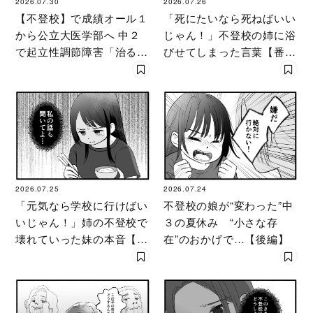
2026.07.30
2026.07.26
【不登校】で成績オール１
「死にたいなら死ねばいい
から公立大医学部へ 中２
じゃん！」不登校の姉に浴
で起立性調節障害「治るま
びせてしまった言葉【番外
で３年」の診断 そのとき
編・後編】
母は
2026.07.25
2026.07.24
「元気なら学校に行けばい
不登校の娘が“変わった”中
いじゃん！」姉の不登校で
３の夏休み “小さな存
壊れていった妹の本音【番
在”のおかげで…【後編】
外編・前編】