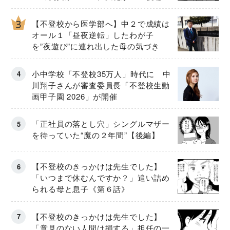
【不登校から医学部へ】中２で成績は
オール１「昼夜逆転」したわが子
を”夜遊び”に連れ出した母の気づき
小中学校「不登校35万人」時代に 中
川翔子さんが審査委員長「不登校生動
画甲子園 2026」が開催
「正社員の落とし穴」シングルマザー
を待っていた“魔の２年間”【後編】
【不登校のきっかけは先生でした】
「いつまで休むんですか？」追い詰め
られる母と息子《第６話》
【不登校のきっかけは先生でした】
「意見のない人間は損する」担任の一