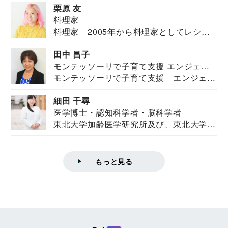
栗原 友
料理家
料理家 2005年から料理家としてレシピ
を紹介。東...
田中 昌子
モンテッソーリで子育て支援 エンジェル
モンテッソーリで子育て支援 エンジェル
ズハウス研究所所長
ズハウス研究...
細田 千尋
医学博士・認知科学者・脳科学者
東北大学加齢医学研究所及び、東北大学大
学院情報科学...
もっと見る