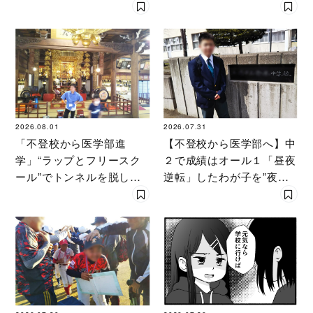
在」に変わった「浪人時
子園 2026」が開催
代」
2026.08.01
2026.07.31
「不登校から医学部進
【不登校から医学部へ】中
学」“ラップとフリースク
２で成績はオール１「昼夜
ール”でトンネルを脱して
逆転」したわが子を”夜遊
高校受験へ〔元野球少年の
び”に連れ出した母の気づ
実話〕
き