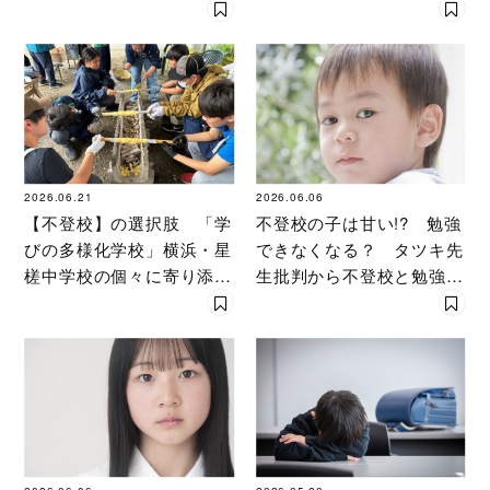
見つけた「選択肢」
見続けた識者が説く「選択
肢」
2026.06.21
2026.06.06
【不登校】の選択肢 「学
不登校の子は甘い!? 勉強
びの多様化学校」横浜・星
できなくなる？ タツキ先
槎中学校の個々に寄り添う
生批判から不登校と勉強の
教育
遅れ・教育について考え
た！［教育ジャーナリスト
がコメント］