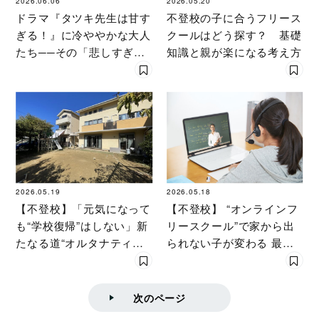
2026.06.06
2026.05.20
ドラマ『タツキ先生は甘す
不登校の子に合うフリース
ぎる！』に冷ややかな大人
クールはどう探す？ 基礎
たち──その「悲しすぎる
知識と親が楽になる考え方
無理解」を現場を見た専門
家から紐解く
2026.05.19
2026.05.18
【不登校】「元気になって
【不登校】 “オンラインフ
も“学校復帰”はしない」新
リースクール”で家から出
たなる道“オルタナティブ
られない子が変わる 最初
スクール”という選択［教
の「半歩」を踏み出すため
育ジャーナリストがルポ］
の活用法とは［教育ジャー
ナリストがルポ］
次のページ