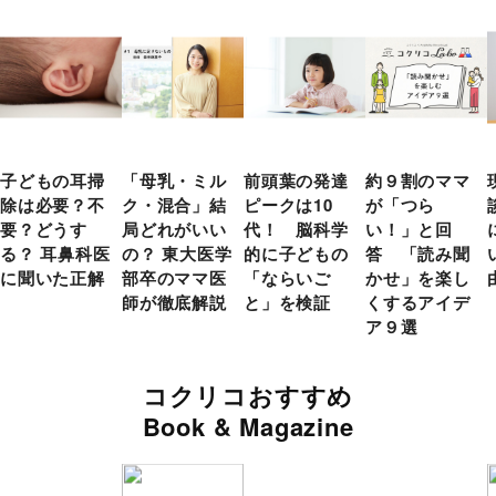
子どもの耳掃
「母乳・ミル
前頭葉の発達
約９割のママ
除は必要？不
ク・混合」結
ピークは10
が「つら
要？どうす
局どれがいい
代！ 脳科学
い！」と回
る？ 耳鼻科医
の？ 東大医学
的に子どもの
答 「読み聞
に聞いた正解
部卒のママ医
「ならいご
かせ」を楽し
師が徹底解説
と」を検証
くするアイデ
ア９選
コクリコおすすめ
Book & Magazine