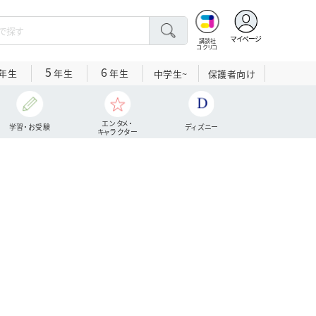
マイページ
講談社
コクリコ
5
6
年生
年生
年生
中学生~
保護者向け
エンタメ・
学習・お受験
ディズニー
キャラクター