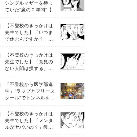
シングルマザーを待っ
ていた“魔の２年間”【後
編】
【不登校のきっかけは
先生でした】「いつま
で休むんですか？」追
い詰められる母と息子
《第６話》
【不登校のきっかけは
先生でした】「意見の
ない人間は損する」担
任の一言が苦しみに…
《第１話》
「不登校から医学部進
学」“ラップとフリース
クール”でトンネルを脱
して高校受験へ〔元野
球少年の実話〕
【不登校のきっかけは
先生でした】「メンタ
ルがヤバいの？」教室
で始まった悪ふざけ