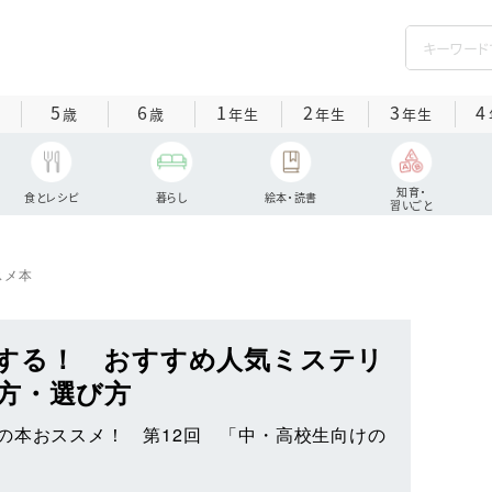
5
6
1
2
3
4
歳
歳
年生
年生
年生
知育・
食とレシピ
暮らし
絵本・読書
習いごと
スメ本
する！ おすすめ人気ミステリ
方・選び方
の本おススメ！ 第12回 「中・高校生向けの