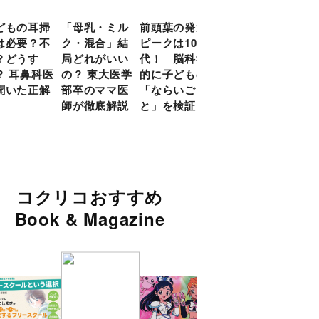
どもの耳掃
「母乳・ミル
前頭葉の発達
約９割のママ
現役
は必要？不
ク・混合」結
ピークは10
が「つら
談員
？どうす
局どれがいい
代！ 脳科学
い！」と回
に偏
？ 耳鼻科医
の？ 東大医学
的に子どもの
答 「読み聞
い」
聞いた正解
部卒のママ医
「ならいご
かせ」を楽し
由
師が徹底解説
と」を検証
くするアイデ
ア９選
コクリコおすすめ
Book & Magazine