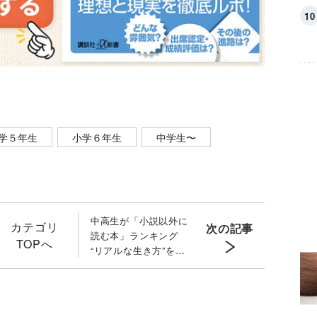
学５年生
小学６年生
中学生〜
中高生が「小説以外に
カテゴリ
次の記事
読む本」ランキング
TOPへ
“リアルな生き方”を求
める「韓国エッセイ」
が人気