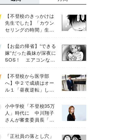
【不登校のきっかけは
先生でした】「カウン
セリングの時間」生徒
の情報をバラしたの
は…《第２話》
【お盆の帰省】“できる
嫁“だった義妹が深夜に
SOS！ エアコンな
し・肉禁止の義実家ル
ールに変化が…〈後
【不登校から医学部
編〉
へ】中２で成績はオー
ル１「昼夜逆転」した
わが子を”夜遊び”に連れ
出した母の気づき
小中学校「不登校35万
人」時代に 中川翔子
さんが審査委員長「不
登校生動画甲子園
2026」が開催
「正社員の落とし穴」