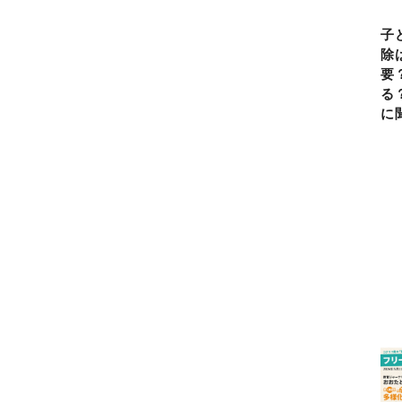
子
除
要
る
に