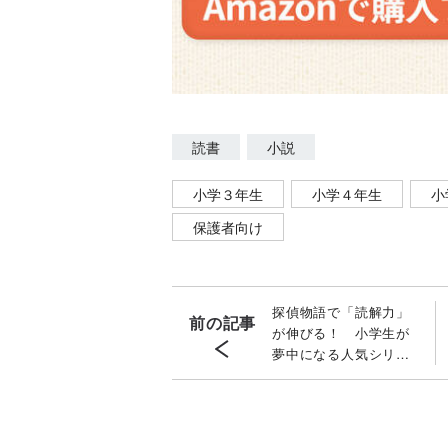
読書
小説
小学３年生
小学４年生
小
保護者向け
探偵物語で「読解力」
前の記事
が伸びる！ 小学生が
夢中になる人気シリー
ズはコレだ！