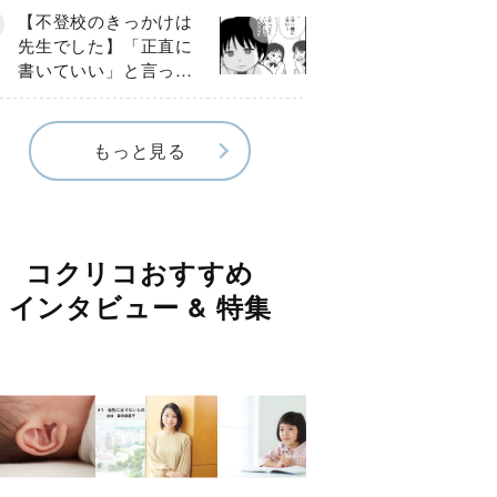
《第３話》
【不登校のきっかけは
先生でした】「正直に
書いていい」と言った
のに…信じた言葉は噓
だった《第４話》
もっと見る
コクリコおすすめ
インタビュー & 特集