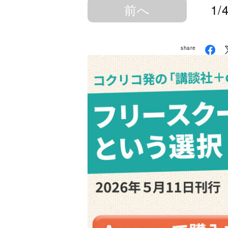
前へ
1/
share