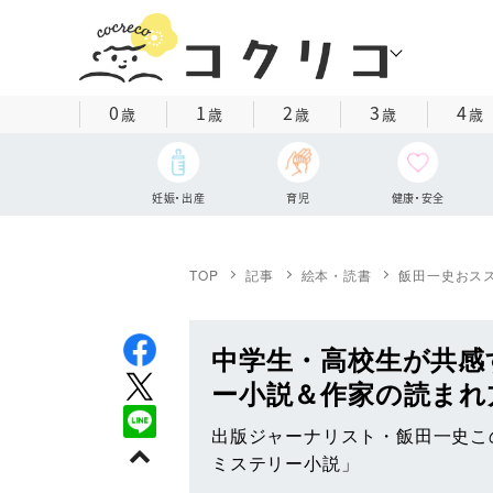
0
1
2
3
4
歳
歳
歳
歳
歳
妊娠・出産
育児
健康・安全
TOP
記事
絵本・読書
飯田一史おス
中学生・高校生が共感
ー小説＆作家の読まれ
出版ジャーナリスト・飯田一史こ
ミステリー小説」